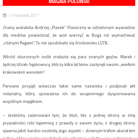
MAGNA POLONIA!
17 listopada 2017
Znany wokalista Andrzej „Piasek” Piaseczny w udzielonym wywiadzie
dla mediów powiedział, że woli wierzyć w Boga niż wymachiwać
„różnymi flagami”. To nie spodobało się środowisku LGTB.
Wśród oburzonych osób znalazła się para znanych gejów. Marek i
Jędrzej Idziak-Sępkowscy, którzy kilka lat temu zasłynęli swoim „wielkim
krakowskim weselem”.
Panowie przyjęli wówczas takie same nazwiska i podpisali akt
notarialny, który upoważnia ich do wzajemnego dysponowania
wspólnym majątkiem.
– Jesteśmy zażenowani tym, że ktoś, kto z jednej strony w imię
prywatności robi tajemnicę z prawdy o swoim życiu, z drugiej strony
ujawnia jakiś bardzo osobisty jego aspekt – dziwnym trafem akurat ten