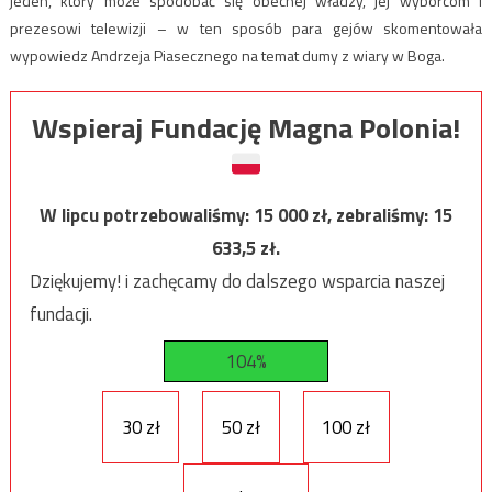
jeden, który może spodobać się obecnej władzy, jej wyborcom i
prezesowi telewizji – w ten sposób para gejów skomentowała
wypowiedz Andrzeja Piasecznego na temat dumy z wiary w Boga.
Wspieraj Fundację Magna Polonia!
W lipcu potrzebowaliśmy:
15 000
zł, zebraliśmy:
15
633,5
zł.
Dziękujemy! i zachęcamy do dalszego wsparcia naszej
fundacji.
104%
30 zł
50 zł
100 zł