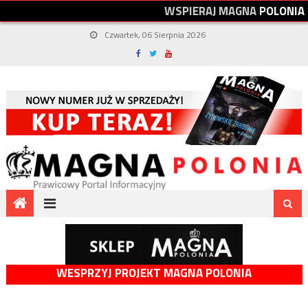
W
S
P
I
E
R
A
J
M
A
G
N
A
P
O
L
O
N
I
A
Czwartek, 06 Sierpnia 2026
WESPRZYJ PROJEKT MAGNA POLONIA