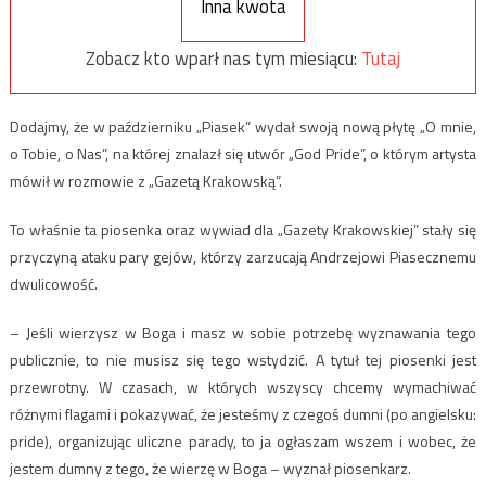
Inna kwota
Zobacz kto wparł nas tym miesiącu:
Tutaj
Dodajmy, że w październiku „Piasek” wydał swoją nową płytę „O mnie,
o Tobie, o Nas”, na której znalazł się utwór „God Pride”, o którym artysta
mówił w rozmowie z „Gazetą Krakowską”.
To właśnie ta piosenka oraz wywiad dla „Gazety Krakowskiej” stały się
przyczyną ataku pary gejów, którzy zarzucają Andrzejowi Piasecznemu
dwulicowość.
– Jeśli wierzysz w Boga i masz w sobie potrzebę wyznawania tego
publicznie, to nie musisz się tego wstydzić. A tytuł tej piosenki jest
przewrotny. W czasach, w których wszyscy chcemy wymachiwać
różnymi flagami i pokazywać, że jesteśmy z czegoś dumni (po angielsku:
pride), organizując uliczne parady, to ja ogłaszam wszem i wobec, że
jestem dumny z tego, że wierzę w Boga – wyznał piosenkarz.