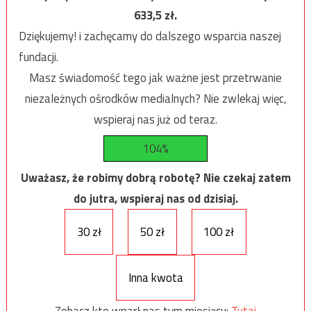
633,5
zł.
Dziękujemy! i zachęcamy do dalszego wsparcia naszej
fundacji.
Masz świadomość tego jak ważne jest przetrwanie
niezależnych ośrodków medialnych? Nie zwlekaj więc,
wspieraj nas już od teraz.
104%
Uważasz, że robimy dobrą robotę? Nie czekaj zatem
do jutra, wspieraj nas od dzisiaj.
30 zł
50 zł
100 zł
Inna kwota
Zobacz kto wparł nas tym miesiącu:
Tutaj