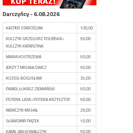
Darczyńcy - 6.08.2026
KACPER STAROŚCIAK
100,00
KULCZYK GRZEGORZ POLIŃSKA i
50,00
KULCZYK KATARZYNA
MARIA KOSTRZEWA
50,00
JERZY T MICHAJŁOWICZ
50,00
KOZIOŁ BOGUSŁAW
35,00
PAWEŁ ŁUKASZ ZIEMIAŃSKI
50,00
POTERA LIDIA i POTERA KRZYSZTOF
50,00
NIEMCZYK MICHAŁ
20,00
SŁAWOMIR PIĄTEK
10,00
KAMIL JAN KOWALCZYK
50,00