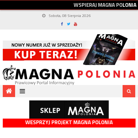
W
S
P
I
E
R
A
J
M
A
G
N
A
P
O
L
O
N
I
A
Sobota, 08 Sierpnia 2026
WESPRZYJ PROJEKT MAGNA POLONIA