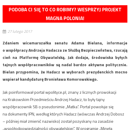
PODOBA CI SIĘ TO CO ROBIMY? WESPRZYJ PROJEKT
MAGNA POLONIA!
27 lutego 2017
Zdaniem wicemarszałka senatu Adama Bielana, informacje
o współpracy Andrzeja Hadacza ze Służbą Bezpieczeństwa, rzucają
cień na Platformę Obywatelską. Jak dodaje, środowiska byłych
tajnych współpracowników są nadal bardzo aktywne politycznie.
Bielan przypomina, że Hadacz w wyborach prezydenckich mocno
wspierał kandydaturę Bronisława Komorowskiego.
Jak poinformował portal wpolityce.pl, znany z licznych prowokacji
na Krakowskim Przedmieściu Andrzej Hadacz, to były tajny
współpracownik SB o pseudonimie „Matka”. Portal powołuje się
na dokumenty IPN, według których Hadacz (wówczas Andrzej Dobosz
– później miał zmienić nazwisko) został pozyskany na zasadzie
„współodpowiedzialności obywatelskiej”. W programie „Minęła