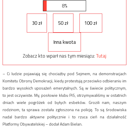
8%
30 zł
50 zł
100 zł
Inna kwota
Zobacz kto wparł nas tym miesiącu:
Tutaj
– Ci ludzie pojawiają się chociażby pod Sejmem, na demonstracjach
Komitetu Obrony Demokracji, kiedy protestują przeciwko odbieraniu im
bardzo wysokich uposażeń emerytalnych. Są w świecie politycznym,
to jest oczywiste. My, posłowie klubu PiS, otrzymywaliśmy w ostatnich
dniach wiele pogróżek od byłych esbeków. Grozili nam, naszym
rodzinom, ta sprawa została zgłoszona na policję. To są środowiska
nadal bardzo aktywne politycznie i to rzuca cień na działalność
Platformy Obywatelskiej – dodał Adam Bielan.