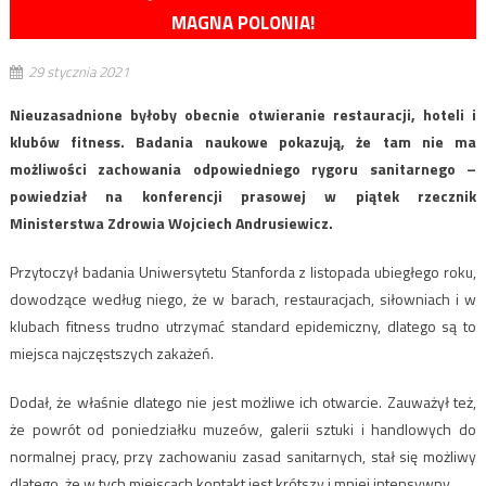
MAGNA POLONIA!
29 stycznia 2021
Nieuzasadnione byłoby obecnie otwieranie restauracji, hoteli i
klubów fitness. Badania naukowe pokazują, że tam nie ma
możliwości zachowania odpowiedniego rygoru sanitarnego –
powiedział na konferencji prasowej w piątek rzecznik
Ministerstwa Zdrowia Wojciech Andrusiewicz.
Przytoczył badania Uniwersytetu Stanforda z listopada ubiegłego roku,
dowodzące według niego, że w barach, restauracjach, siłowniach i w
klubach fitness trudno utrzymać standard epidemiczny, dlatego są to
miejsca najczęstszych zakażeń.
Dodał, że właśnie dlatego nie jest możliwe ich otwarcie. Zauważył też,
że powrót od poniedziałku muzeów, galerii sztuki i handlowych do
normalnej pracy, przy zachowaniu zasad sanitarnych, stał się możliwy
dlatego, że w tych miejscach kontakt jest krótszy i mniej intensywny.