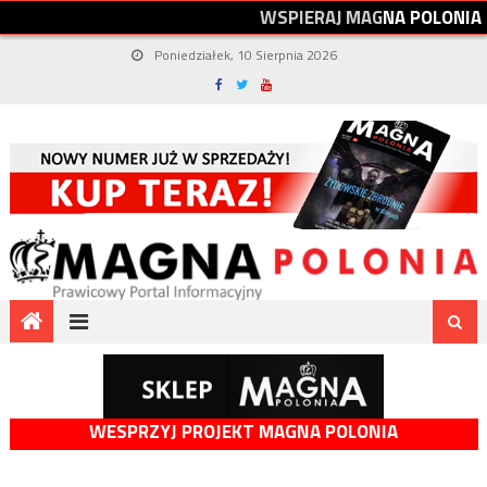
W
S
P
I
E
R
A
J
M
A
G
N
A
P
O
L
O
N
I
A
Poniedziałek, 10 Sierpnia 2026
WESPRZYJ PROJEKT MAGNA POLONIA