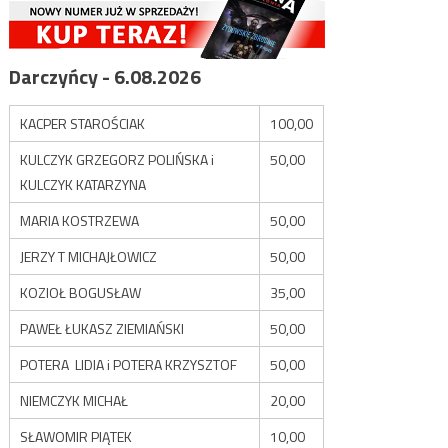
Darczyńcy - 6.08.2026
KACPER STAROŚCIAK
100,00
KULCZYK GRZEGORZ POLIŃSKA i
50,00
KULCZYK KATARZYNA
MARIA KOSTRZEWA
50,00
JERZY T MICHAJŁOWICZ
50,00
KOZIOŁ BOGUSŁAW
35,00
PAWEŁ ŁUKASZ ZIEMIAŃSKI
50,00
POTERA LIDIA i POTERA KRZYSZTOF
50,00
NIEMCZYK MICHAŁ
20,00
SŁAWOMIR PIĄTEK
10,00