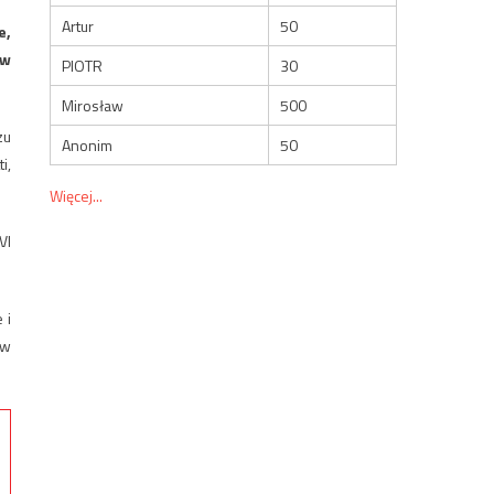
Artur
50
e,
 w
PIOTR
30
Mirosław
500
zu
Anonim
50
i,
Więcej...
VI
 i
 w