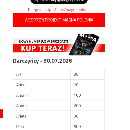
Telegram
https://t.me/magnapolonia
WESPRZYJ PROJEKT MAGNA POLONIA
Darczyńcy - 30.07.2026
AP
30
Artur
70
Anonim
100
Anonim
200
Arleta
90
Piotr
500