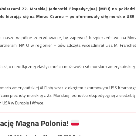
nierzami 22. Morskiej Jednostki Ekspedycyjnej (MEU) na pokładzi
nele kierując się na Morze Czarne – poinformowały siły morskie USA
za nasze wspólne zdecydowanie, by zapewnić bezpieczeństwo na Mor
partnerami NATO w regionie” – oświadczyła wiceadmirał Lisa M. Franchett
ą o nieodłącznej elastyczności i możliwości sił morskich amerykańskiej 
ramach amerykańskiej VI Floty wraz z okrętem szturmowym USS Kearsarge
ami piechoty morskiej z 22. Morskiej Jednostki Ekspedycyjnej z siedzibą
 USA w Europie i Afryce.
ację Magna Polonia!