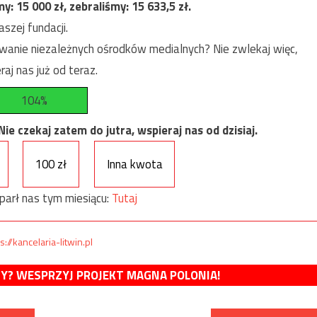
my:
15 000
zł, zebraliśmy:
15 633,5
zł.
szej fundacji.
anie niezależnych ośrodków medialnych? Nie zwlekaj więc,
raj nas już od teraz.
104%
e czekaj zatem do jutra, wspieraj nas od dzisiaj.
100 zł
Inna kwota
parł nas tym miesiącu:
Tutaj
s://kancelaria-litwin.pl
MY? WESPRZYJ PROJEKT MAGNA POLONIA!