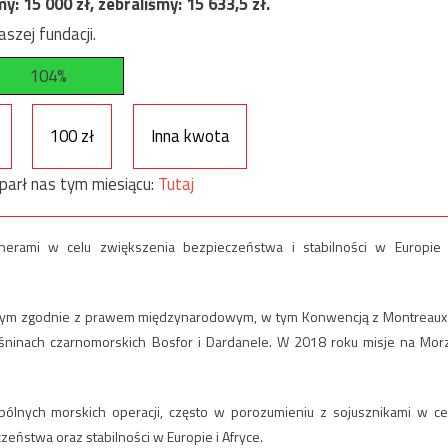
my:
15 000
zł, zebraliśmy:
15 633,5
zł.
szej fundacji.
104%
100 zł
Inna kwota
parł nas tym miesiącu:
Tutaj
tnerami w celu zwiększenia bezpieczeństwa i stabilności w Europie
nym zgodnie z prawem międzynarodowym, w tym Konwencją z Montreaux
śninach czarnomorskich Bosfor i Dardanele. W 2018 roku misje na Mor
ólnych morskich operacji, często w porozumieniu z sojusznikami w ce
ństwa oraz stabilności w Europie i Afryce.