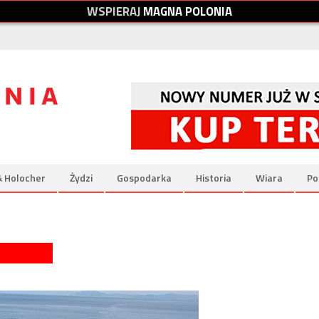
W
S
P
I
E
R
A
J
M
A
G
N
A
P
O
L
O
N
I
A
& Holocher
Żydzi
Gospodarka
Historia
Wiara
Po