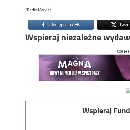
/Radio Maryja/
Udostępnij na FB
Twee
Wspieraj niezależne wydaw
Czy jes
Wspieraj Fund