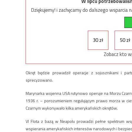
W lipcu potrzebowaliś
Dziękujemy! i zachęcamy do dalszego wsparcia na
30 zł
50 zł
Zobacz kto w
Okręt będzie prowadził operacje z sojusznikami i par
sprecyzowano.
Marynarka wojenna USA rutynowo operuje na Morzu Czar
1936 r. – porozumieniem regulującym prawo morza w cie
Czarnym wykonywało kilka amerykańskich okrętów.
VI Flota z bazą w Neapolu prowadzi pełne spektrum wsp
wspierania amerykańskich interesów narodowych i bezpiecze