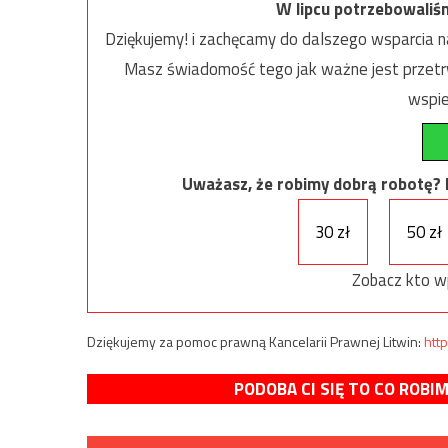
W lipcu potrzebowaliś
Dziękujemy! i zachęcamy do dalszego wsparcia na
Masz świadomość tego jak ważne jest przetrw
wspie
Uważasz, że robimy dobrą robotę? Ni
30 zł
50 zł
Zobacz kto w
Dziękujemy za pomoc prawną Kancelarii Prawnej Litwin:
http
PODOBA CI SIĘ TO CO ROBI