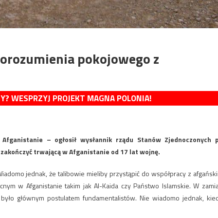
porozumienia pokojowego z
MY? WESPRZYJ PROJEKT MAGNA POLONIA!
 Afganistanie – ogłosił wysłannik rządu Stanów Zjednoczonych 
akończyć trwającą w Afganistanie od 17 lat wojnę.
iadomo jednak, że talibowie mieliby przystąpić do współpracy z afgańsk
nym w Afganistanie takim jak Al-Kaida czy Państwo Islamskie. W zami
o było głównym postulatem fundamentalistów. Nie wiadomo jednak, kie