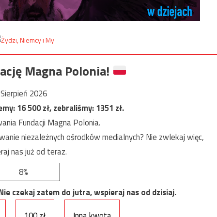
ację Magna Polonia!
Sierpień 2026
jemy:
16 500
zł, zebraliśmy:
1351
zł.
ania Fundacji Magna Polonia.
anie niezależnych ośrodków medialnych? Nie zwlekaj więc,
raj nas już od teraz.
8%
e czekaj zatem do jutra, wspieraj nas od dzisiaj.
100 zł
Inna kwota