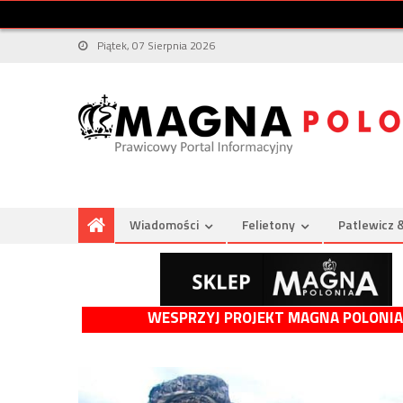
Piątek, 07 Sierpnia 2026
Wiadomości
Felietony
Patlewicz 
WESPRZYJ PROJEKT MAGNA POLONIA