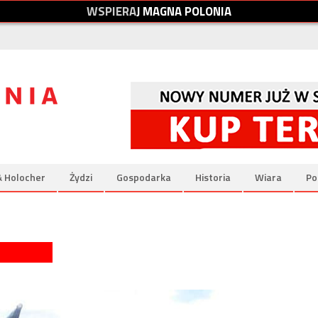
W
S
P
I
E
R
A
J
M
A
G
N
A
P
O
L
O
N
I
A
& Holocher
Żydzi
Gospodarka
Historia
Wiara
Po