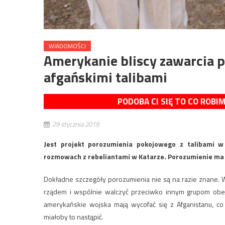
WIADOMOŚCI
Amerykanie bliscy zawarcia 
afgańskimi talibami
PODOBA CI SIĘ TO CO ROBI
29 stycznia 2019
Jest projekt porozumienia pokojowego z talibami w
rozmowach z rebeliantami w Katarze. Porozumienie ma z
Dokładne szczegóły porozumienia nie są na razie znane. W
rządem i wspólnie walczyć przeciwko innym grupom obec
amerykańskie wojska mają wycofać się z Afganistanu, c
miałoby to nastąpić.