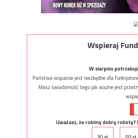
Wspieraj Fund
W sierpniu potrzebu
Państwa wsparcie jest niezbędne dla funkcjonow
Masz świadomość tego jak ważne jest przetrw
wspie
Uważasz, że robimy dobrą robotę? Ni
30 zł
50 zł