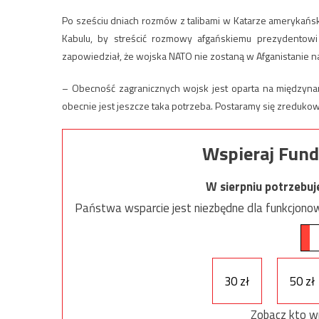
Po sześciu dniach rozmów z talibami w Katarze amerykański
Kabulu, by streścić rozmowy afgańskiemu prezydentowi
zapowiedział, że wojska NATO nie zostaną w Afganistanie n
– Obecność zagranicznych wojsk jest oparta na międzyna
obecnie jest jeszcze taka potrzeba. Postaramy się zredukow
Wspieraj Fund
W sierpniu potrzebu
Państwa wsparcie jest niezbędne dla funkcjonow
30 zł
50 zł
Zobacz kto w