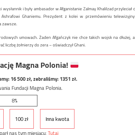
 wysłannik i były ambasador w Afganistanie Zalmay Khalilzad przyleciał 
 Ashrafowi Ghaniemu. Prezydent z kolei w przemówieniu telewizyjn
a zawsze.
rodowych umowach. Żaden Afgańczyk nie chce takich wojsk na dłużej, a
ać liczbę żołnierzy do zera – oświadczył Ghani.
ację Magna Polonia!
jemy:
16 500
zł, zebraliśmy:
1351
zł.
ania Fundacji Magna Polonia.
8%
100 zł
Inna kwota
parł nas tym miesiącu:
Tutaj