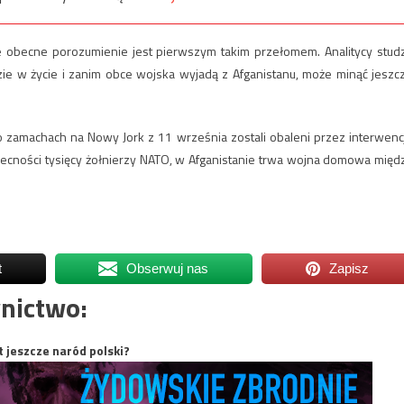
ale obecne porozumienie jest pierwszym takim przełomem. Analitycy stud
zie w życie i zanim obce wojska wyjadą z Afganistanu, może minąć jeszc
po zamachach na Nowy Jork z 11 września zostali obaleni przez interwenc
cności tysięcy żołnierzy NATO, w Afganistanie trwa wojna domowa międ
t
Obserwuj nas
Zapisz
nictwo:
t jeszcze naród polski?