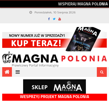
W
S
P
I
E
R
A
J
M
A
G
N
A
P
O
L
O
N
I
A
Poniedziałek, 10 Sierpnia 2026
WESPRZYJ PROJEKT MAGNA POLONIA