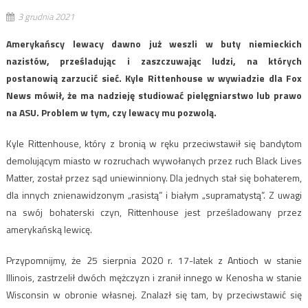
3 grudnia 2021
Amerykańscy lewacy dawno już weszli w buty niemieckich
nazistów, prześladując i zaszczuwając ludzi, na których
postanowią zarzucić sieć. Kyle Rittenhouse w wywiadzie dla Fox
News mówił, że ma nadzieję studiować pielęgniarstwo lub prawo
na ASU. Problem w tym, czy lewacy mu pozwolą.
Kyle Rittenhouse, który z bronią w ręku przeciwstawił się bandytom
demolującym miasto w rozruchach wywołanych przez ruch Black Lives
Matter, został przez sąd uniewinniony. Dla jednych stał się bohaterem,
dla innych znienawidzonym „rasistą” i białym „supramatystą”. Z uwagi
na swój bohaterski czyn, Rittenhouse jest prześladowany przez
amerykańską lewicę.
Przypomnijmy, że 25 sierpnia 2020 r. 17-latek z Antioch w stanie
Illinois, zastrzelił dwóch mężczyzn i zranił innego w Kenosha w stanie
Wisconsin w obronie własnej. Znalazł się tam, by przeciwstawić się