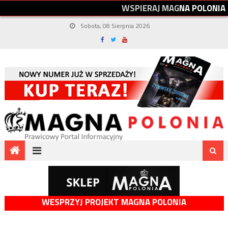
W
S
P
I
E
R
A
J
M
A
G
N
A
P
O
L
O
N
I
A
Sobota, 08 Sierpnia 2026
WESPRZYJ PROJEKT MAGNA POLONIA