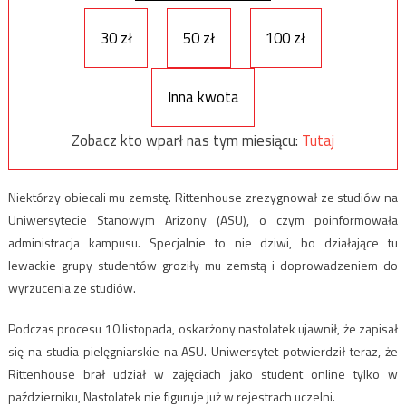
30 zł
50 zł
100 zł
Inna kwota
Zobacz kto wparł nas tym miesiącu:
Tutaj
Niektórzy obiecali mu zemstę. Rittenhouse zrezygnował ze studiów na
Uniwersytecie Stanowym Arizony (ASU), o czym poinformowała
administracja kampusu. Specjalnie to nie dziwi, bo działające tu
lewackie grupy studentów groziły mu zemstą i doprowadzeniem do
wyrzucenia ze studiów.
Podczas procesu 10 listopada, oskarżony nastolatek ujawnił, że zapisał
się na studia pielęgniarskie na ASU. Uniwersytet potwierdził teraz, że
Rittenhouse brał udział w zajęciach jako student online tylko w
październiku, Nastolatek nie figuruje już w rejestrach uczelni.