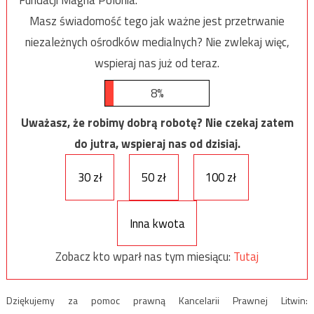
Fundacji Magna Polonia.
Masz świadomość tego jak ważne jest przetrwanie
niezależnych ośrodków medialnych? Nie zwlekaj więc,
wspieraj nas już od teraz.
8%
Uważasz, że robimy dobrą robotę? Nie czekaj zatem
do jutra, wspieraj nas od dzisiaj.
30 zł
50 zł
100 zł
Inna kwota
Zobacz kto wparł nas tym miesiącu:
Tutaj
Dziękujemy za pomoc prawną Kancelarii Prawnej Litwin: