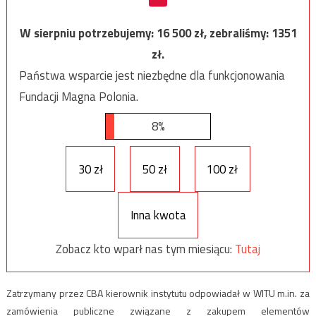
W sierpniu potrzebujemy:
16 500
zł, zebraliśmy:
1351
zł.
Państwa wsparcie jest niezbędne dla funkcjonowania
Fundacji Magna Polonia.
8%
30 zł
50 zł
100 zł
Inna kwota
Zobacz kto wparł nas tym miesiącu:
Tutaj
Zatrzymany przez CBA kierownik instytutu odpowiadał w WITU m.in. za
zamówienia publiczne związane z zakupem elementów