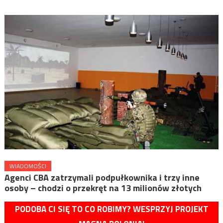
WIADOMOŚCI
Agenci CBA zatrzymali podpułkownika i trzy inne
osoby – chodzi o przekręt na 13 milionów złotych
PODOBA CI SIĘ TO CO ROBIMY? WESPRZYJ PROJEKT