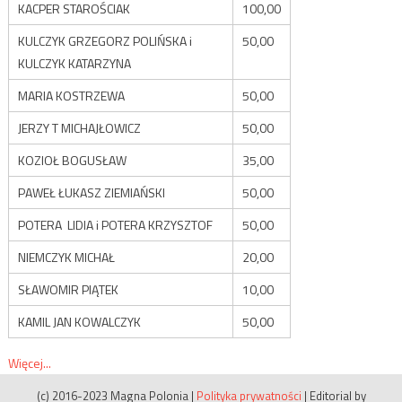
KACPER STAROŚCIAK
100,00
KULCZYK GRZEGORZ POLIŃSKA i
50,00
KULCZYK KATARZYNA
MARIA KOSTRZEWA
50,00
JERZY T MICHAJŁOWICZ
50,00
KOZIOŁ BOGUSŁAW
35,00
PAWEŁ ŁUKASZ ZIEMIAŃSKI
50,00
POTERA LIDIA i POTERA KRZYSZTOF
50,00
NIEMCZYK MICHAŁ
20,00
SŁAWOMIR PIĄTEK
10,00
KAMIL JAN KOWALCZYK
50,00
Więcej...
(c) 2016-2023 Magna Polonia
|
Polityka prywatności
|
Editorial by