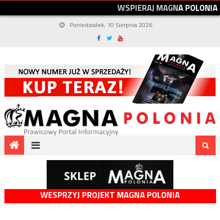
W
S
P
I
E
R
A
J
M
A
G
N
A
P
O
L
O
N
I
A
Poniedziałek, 10 Sierpnia 2026
WESPRZYJ PROJEKT MAGNA POLONIA