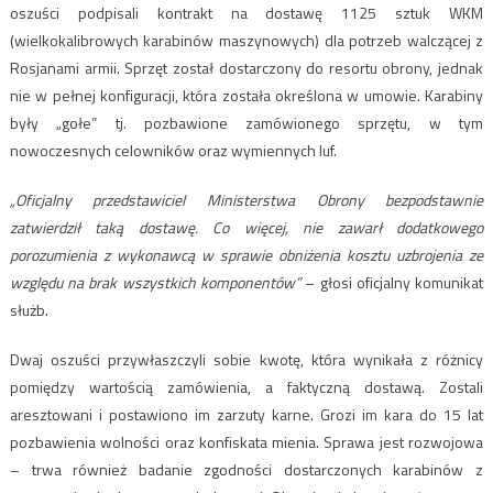
oszuści podpisali kontrakt na dostawę 1125 sztuk WKM
(wielkokalibrowych karabinów maszynowych) dla potrzeb walczącej z
Rosjanami armii. Sprzęt został dostarczony do resortu obrony, jednak
nie w pełnej konfiguracji, która została określona w umowie. Karabiny
były „gołe” tj. pozbawione zamówionego sprzętu, w tym
nowoczesnych celowników oraz wymiennych luf.
„Oficjalny przedstawiciel Ministerstwa Obrony bezpodstawnie
zatwierdził taką dostawę. Co więcej, nie zawarł dodatkowego
porozumienia z wykonawcą w sprawie obniżenia kosztu uzbrojenia ze
względu na brak wszystkich komponentów”
– głosi oficjalny komunikat
służb.
Dwaj oszuści przywłaszczyli sobie kwotę, która wynikała z różnicy
pomiędzy wartością zamówienia, a faktyczną dostawą. Zostali
aresztowani i postawiono im zarzuty karne. Grozi im kara do 15 lat
pozbawienia wolności oraz konfiskata mienia. Sprawa jest rozwojowa
– trwa również badanie zgodności dostarczonych karabinów z