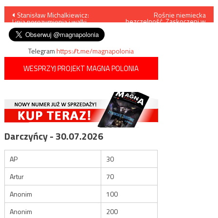
Nawigacja
Stanisław Michalkiewicz:
Rośnie niemiecka
bezczelność. Zaskoczeni w
Linia porozumienia i walki
jednym miejscu, przerzucają
wpisu
nachodźców w innym
Telegram
https://t.me/magnapolonia
WESPRZYJ PROJEKT MAGNA POLONIA
Darczyńcy - 30.07.2026
AP
30
Artur
70
Anonim
100
Anonim
200