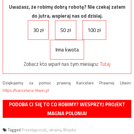
Uważasz, że robimy dobrą robotę? Nie czekaj zatem
do jutra, wspieraj nas od dzisiaj.
30 zł
50 zł
100 zł
Inna kwota
Zobacz kto wparł nas tym miesiącu:
Tutaj
Dziękujemy za pomoc prawną Kancelarii Prawnej Litwin:
https://kancelaria-litwin.pl
PODOBA CI SIĘ TO CO ROBIMY? WESPRZYJ PROJEKT
MAGNA POLONIA!
Tagged
Przestępczość
,
ukraina
,
Wojsko