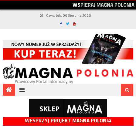
W
S
P
I
E
R
A
J
M
A
G
N
A
P
O
L
O
N
I
A
Czwartek, 06 Sierpnia 2026
WESPRZYJ PROJEKT MAGNA POLONIA