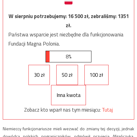
W sierpniu potrzebujemy:
16 500
zł, zebraliśmy:
1351
zł.
Państwa wsparcie jest niezbędne dla funkcjonowania
Fundacji Magna Polonia.
8%
30 zł
50 zł
100 zł
Inna kwota
Zobacz kto wparł nas tym miesiącu:
Tutaj
Niemieccy funkcjonariusze mieli wezwać do zmiany tej decyzji, jednak
dowódca polskich pograniczników odmówił przyjęcia Afgańczyka.