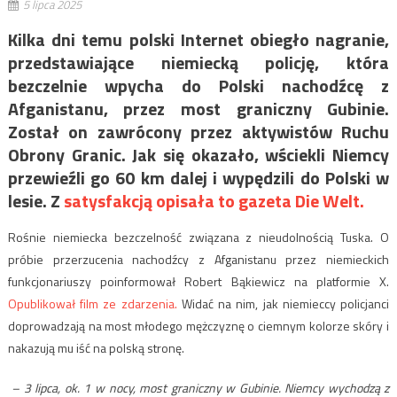
5 lipca 2025
Kilka dni temu polski Internet obiegło nagranie,
przedstawiające niemiecką policję, która
bezczelnie wpycha do Polski nachodźcę z
Afganistanu, przez most graniczny Gubinie.
Został on zawrócony przez aktywistów Ruchu
Obrony Granic. Jak się okazało, wściekli Niemcy
przewieźli go 60 km dalej i wypędzili do Polski w
lesie. Z
satysfakcją opisała to gazeta Die Welt.
Rośnie niemiecka bezczelność związana z nieudolnością Tuska. O
próbie przerzucenia nachodźcy z Afganistanu przez niemieckich
funkcjonariuszy poinformował Robert Bąkiewicz na platformie X.
Opublikował film ze zdarzenia.
Widać na nim, jak niemieccy policjanci
doprowadzają na most młodego mężczyznę o ciemnym kolorze skóry i
nakazują mu iść na polską stronę.
– 3 lipca, ok. 1 w nocy, most graniczny w Gubinie. Niemcy wychodzą z