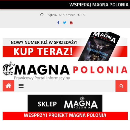
W
S
P
I
E
R
A
J
M
A
G
N
A
P
O
L
O
N
I
A
Piątek, 07 Sierpnia 2026
WESPRZYJ PROJEKT MAGNA POLONIA