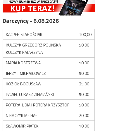
Darczyńcy - 6.08.2026
KACPER STAROŚCIAK
100,00
KULCZYK GRZEGORZ POLIŃSKA i
50,00
KULCZYK KATARZYNA
MARIA KOSTRZEWA
50,00
JERZY T MICHAJŁOWICZ
50,00
KOZIOŁ BOGUSŁAW
35,00
PAWEŁ ŁUKASZ ZIEMIAŃSKI
50,00
POTERA LIDIA i POTERA KRZYSZTOF
50,00
NIEMCZYK MICHAŁ
20,00
SŁAWOMIR PIĄTEK
10,00