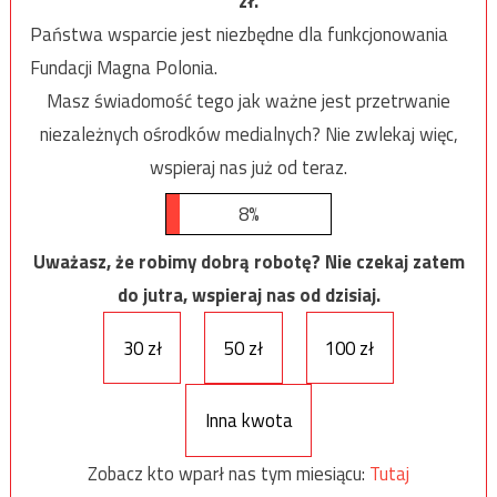
zł.
Państwa wsparcie jest niezbędne dla funkcjonowania
Fundacji Magna Polonia.
Masz świadomość tego jak ważne jest przetrwanie
niezależnych ośrodków medialnych? Nie zwlekaj więc,
wspieraj nas już od teraz.
8%
Uważasz, że robimy dobrą robotę? Nie czekaj zatem
do jutra, wspieraj nas od dzisiaj.
30 zł
50 zł
100 zł
Inna kwota
Zobacz kto wparł nas tym miesiącu:
Tutaj