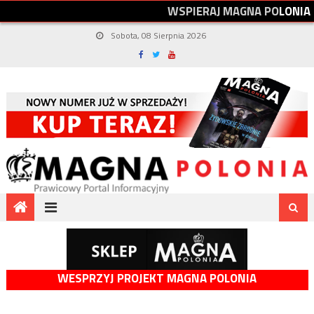
W
S
P
I
E
R
A
J
M
A
G
N
A
P
O
L
O
N
I
A
Sobota, 08 Sierpnia 2026
WESPRZYJ PROJEKT MAGNA POLONIA