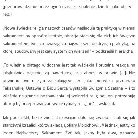
[przeprowadzanie przez ogień oznacza spalenie dziecka jako ofiary –
red.]
„Nowa świecka religia naszych czasów naśladuje tę praktykę w niemal
sakramentalny sposób: istotnie, aborcja stała się dla nich ich świętym
sakramentem, tym, co uważają za najświętsze, doktryną i praktyką, na
której zbudowany jest cały system ich wierzeń” – podkreślił hierarcha.
„To właśnie dlatego widoczna jest tak wściekła i brutalna reakcja na
jakąkolwiek najmniejszą nawet regulację aborcji w prawie […]. Nie
powinno być niczym zaskakującym, że jako pierwsza przeciwko
Teksańskiej Ustawie o Biciu Serca wystąpiła Świątynia Szatana – i to
właśnie na gruncie pozbawiania jej wolności religijnej: oni potrzebują
aborcji by przeprowadzać swoje rytuały religijne” – wskazał.
Jak podkreślił, także wielu chrześcijan dało się zwieść i stali się jak
starożytni Izraelici, którzy składają ofiary Molochowi. „A jednak jest tylko
jeden Najświętszy Sakrament. Żyć tak, jakby były dwa, oznacza