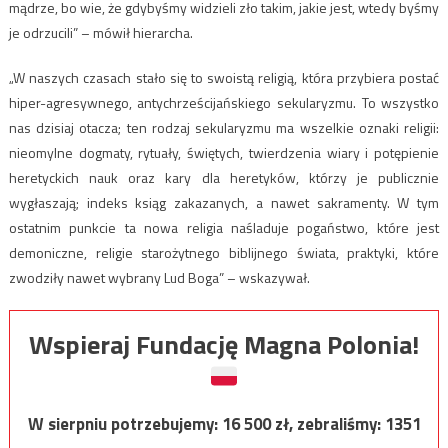
mądrze, bo wie, że gdybyśmy widzieli zło takim, jakie jest, wtedy byśmy
je odrzucili” – mówił hierarcha.
„W naszych czasach stało się to swoistą religią, która przybiera postać
hiper-agresywnego, antychrześcijańskiego sekularyzmu. To wszystko
nas dzisiaj otacza; ten rodzaj sekularyzmu ma wszelkie oznaki religii:
nieomylne dogmaty, rytuały, świętych, twierdzenia wiary i potępienie
heretyckich nauk oraz kary dla heretyków, którzy je publicznie
wygłaszają; indeks ksiąg zakazanych, a nawet sakramenty. W tym
ostatnim punkcie ta nowa religia naśladuje pogaństwo, które jest
demoniczne, religie starożytnego biblijnego świata, praktyki, które
zwodziły nawet wybrany Lud Boga” – wskazywał.
Wspieraj Fundację Magna Polonia!
W sierpniu potrzebujemy:
16 500
zł, zebraliśmy:
1351