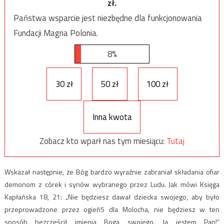
zł.
Państwa wsparcie jest niezbędne dla funkcjonowania
Fundacji Magna Polonia.
8%
30 zł
50 zł
100 zł
Inna kwota
Zobacz kto wparł nas tym miesiącu:
Tutaj
Wskazał następnie, że Bóg bardzo wyraźnie zabraniał składania ofiar
demonom z córek i synów wybranego przez Ludu. Jak mówi Księga
Kapłańska 18, 21: „Nie będziesz dawał dziecka swojego, aby było
przeprowadzone przez ogień5 dla Molocha, nie będziesz w ten
sposób bezcześcił imienia Boga swojego. Ja jestem Pan!”