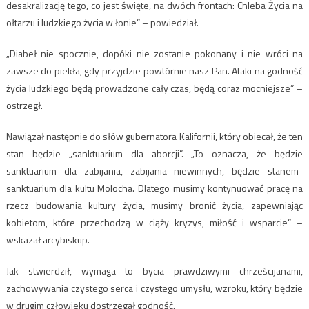
desakralizację tego, co jest święte, na dwóch frontach: Chleba Życia na
ołtarzu i ludzkiego życia w łonie” – powiedział.
„Diabeł nie spocznie, dopóki nie zostanie pokonany i nie wróci na
zawsze do piekła, gdy przyjdzie powtórnie nasz Pan. Ataki na godność
życia ludzkiego będą prowadzone cały czas, będą coraz mocniejsze” –
ostrzegł.
Nawiązał następnie do słów gubernatora Kalifornii, który obiecał, że ten
stan będzie „sanktuarium dla aborcji”. „To oznacza, że będzie
sanktuarium dla zabijania, zabijania niewinnych, będzie stanem-
sanktuarium dla kultu Molocha. Dlatego musimy kontynuować pracę na
rzecz budowania kultury życia, musimy bronić życia, zapewniając
kobietom, które przechodzą w ciąży kryzys, miłość i wsparcie” –
wskazał arcybiskup.
Jak stwierdził, wymaga to bycia prawdziwymi chrześcijanami,
zachowywania czystego serca i czystego umysłu, wzroku, który będzie
w drugim człowieku dostrzegał godność.