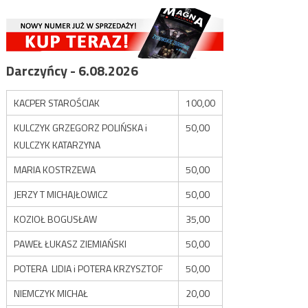
Darczyńcy - 6.08.2026
KACPER STAROŚCIAK
100,00
KULCZYK GRZEGORZ POLIŃSKA i
50,00
KULCZYK KATARZYNA
MARIA KOSTRZEWA
50,00
JERZY T MICHAJŁOWICZ
50,00
KOZIOŁ BOGUSŁAW
35,00
PAWEŁ ŁUKASZ ZIEMIAŃSKI
50,00
POTERA LIDIA i POTERA KRZYSZTOF
50,00
NIEMCZYK MICHAŁ
20,00