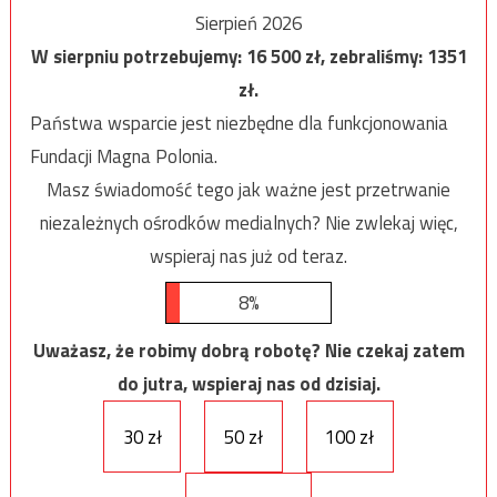
Sierpień 2026
W sierpniu potrzebujemy:
16 500
zł, zebraliśmy:
1351
zł.
Państwa wsparcie jest niezbędne dla funkcjonowania
Fundacji Magna Polonia.
Masz świadomość tego jak ważne jest przetrwanie
niezależnych ośrodków medialnych? Nie zwlekaj więc,
wspieraj nas już od teraz.
8%
Uważasz, że robimy dobrą robotę? Nie czekaj zatem
do jutra, wspieraj nas od dzisiaj.
30 zł
50 zł
100 zł