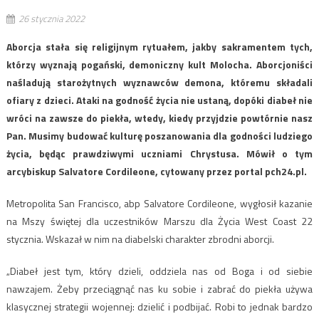
26 stycznia 2022
Aborcja stała się religijnym rytuałem, jakby sakramentem tych,
którzy wyznają pogański, demoniczny kult Molocha. Aborcjoniści
naśladują starożytnych wyznawców demona, któremu składali
ofiary z dzieci. Ataki na godność życia nie ustaną, dopóki diabeł nie
wróci na zawsze do piekła, wtedy, kiedy przyjdzie powtórnie nasz
Pan. Musimy budować kulturę poszanowania dla godności ludziego
życia, będąc prawdziwymi uczniami Chrystusa. Mówił o tym
arcybiskup Salvatore Cordileone, cytowany przez portal pch24.pl.
Metropolita San Francisco, abp Salvatore Cordileone, wygłosił kazanie
na Mszy świętej dla uczestników Marszu dla Życia West Coast 22
stycznia. Wskazał w nim na diabelski charakter zbrodni aborcji.
„Diabeł jest tym, który dzieli, oddziela nas od Boga i od siebie
nawzajem. Żeby przeciągnąć nas ku sobie i zabrać do piekła używa
klasycznej strategii wojennej: dzielić i podbijać. Robi to jednak bardzo