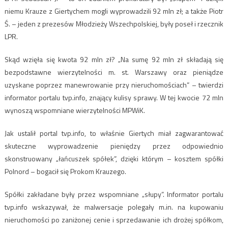
niemu Krauze z Giertychem mogli wyprowadzili 92 mln zł; a także Piotr
Ś. – jeden z prezesów Młodzieży Wszechpolskiej, były poseł i rzecznik
LPR.
Skąd wzięła się kwota 92 mln zł? „Na sumę 92 mln zł składają się
bezpodstawne wierzytelności m. st. Warszawy oraz pieniądze
uzyskane poprzez manewrowanie przy nieruchomościach” – twierdzi
informator portalu tvp.info, znający kulisy sprawy. W tej kwocie 72 mln
wynoszą wspomniane wierzytelności MPWiK.
Jak ustalił portal tvp.info, to właśnie Giertych miał zagwarantować
skuteczne wyprowadzenie pieniędzy przez odpowiednio
skonstruowany „łańcuszek spółek”, dzięki którym – kosztem spółki
Polnord – bogacił się Prokom Krauzego.
Spółki zakładane były przez wspomniane „słupy”. Informator portalu
tvp.info wskazywał, że malwersacje polegały m.in. na kupowaniu
nieruchomości po zaniżonej cenie i sprzedawanie ich drożej spółkom,