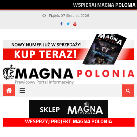
W
S
P
I
E
R
A
J
M
A
G
N
A
P
O
L
O
N
I
A
Piątek, 07 Sierpnia 2026
WESPRZYJ PROJEKT MAGNA POLONIA