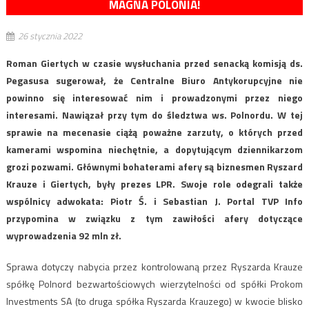
MAGNA POLONIA!
26 stycznia 2022
Roman Giertych w czasie wysłuchania przed senacką komisją ds.
Pegasusa sugerował, że Centralne Biuro Antykorupcyjne nie
powinno się interesować nim i prowadzonymi przez niego
interesami. Nawiązał przy tym do śledztwa ws. Polnordu. W tej
sprawie na mecenasie ciążą poważne zarzuty, o których przed
kamerami wspomina niechętnie, a dopytującym dziennikarzom
grozi pozwami. Głównymi bohaterami afery są biznesmen Ryszard
Krauze i Giertych, były prezes LPR. Swoje role odegrali także
wspólnicy adwokata: Piotr Ś. i Sebastian J. Portal TVP Info
przypomina w związku z tym zawiłości afery dotyczące
wyprowadzenia 92 mln zł.
Sprawa dotyczy nabycia przez kontrolowaną przez Ryszarda Krauze
spółkę Polnord bezwartościowych wierzytelności od spółki Prokom
Investments SA (to druga spółka Ryszarda Krauzego) w kwocie blisko