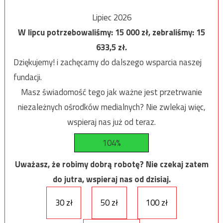
Lipiec 2026
W lipcu potrzebowaliśmy:
15 000
zł, zebraliśmy:
15
633,5
zł.
Dziękujemy! i zachęcamy do dalszego wsparcia naszej
fundacji.
Masz świadomość tego jak ważne jest przetrwanie
niezależnych ośrodków medialnych? Nie zwlekaj więc,
wspieraj nas już od teraz.
104%
Uważasz, że robimy dobrą robotę? Nie czekaj zatem
do jutra, wspieraj nas od dzisiaj.
30 zł
50 zł
100 zł