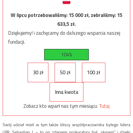
W lipcu potrzebowaliśmy:
15 000
zł, zebraliśmy:
15
633,5
zł.
Dziękujemy! i zachęcamy do dalszego wsparcia naszej
fundacji.
104%
30 zł
50 zł
100 zł
Inna kwota
Zobacz kto wparł nas tym miesiącu:
Tutaj
Swój udział mieli w tym także bliscy współpracownika byłego lidera
LPR: Sebastian J. – to on zdaniem prokuratury był „słupem” i dzięki