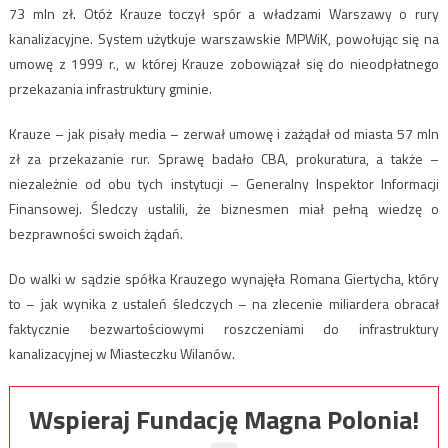
73 mln zł. Otóż Krauze toczył spór a władzami Warszawy o rury
kanalizacyjne. System użytkuje warszawskie MPWiK, powołując się na
umowę z 1999 r., w której Krauze zobowiązał się do nieodpłatnego
przekazania infrastruktury gminie.
Krauze – jak pisały media – zerwał umowę i zażądał od miasta 57 mln
zł za przekazanie rur. Sprawę badało CBA, prokuratura, a także –
niezależnie od obu tych instytucji – Generalny Inspektor Informacji
Finansowej. Śledczy ustalili, że biznesmen miał pełną wiedzę o
bezprawności swoich żądań.
Do walki w sądzie spółka Krauzego wynajęła Romana Giertycha, który
to – jak wynika z ustaleń śledczych – na zlecenie miliardera obracał
faktycznie bezwartościowymi roszczeniami do infrastruktury
kanalizacyjnej w Miasteczku Wilanów.
Wspieraj Fundację Magna Polonia!