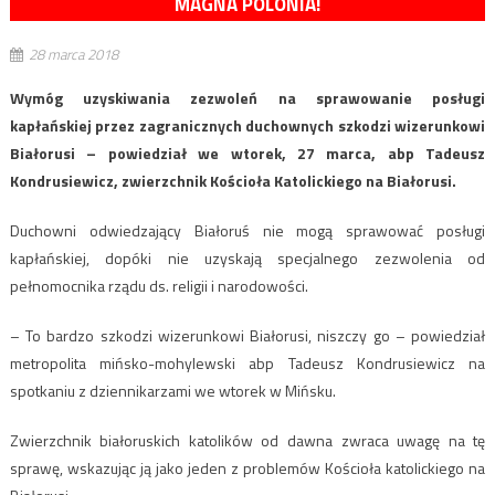
MAGNA POLONIA!
28 marca 2018
Wymóg uzyskiwania zezwoleń na sprawowanie posługi
kapłańskiej przez zagranicznych duchownych szkodzi wizerunkowi
Białorusi – powiedział we wtorek, 27 marca, abp Tadeusz
Kondrusiewicz, zwierzchnik Kościoła Katolickiego na Białorusi.
Duchowni odwiedzający Białoruś nie mogą sprawować posługi
kapłańskiej, dopóki nie uzyskają specjalnego zezwolenia od
pełnomocnika rządu ds. religii i narodowości.
– To bardzo szkodzi wizerunkowi Białorusi, niszczy go – powiedział
metropolita mińsko-mohylewski abp Tadeusz Kondrusiewicz na
spotkaniu z dziennikarzami we wtorek w Mińsku.
Zwierzchnik białoruskich katolików od dawna zwraca uwagę na tę
sprawę, wskazując ją jako jeden z problemów Kościoła katolickiego na