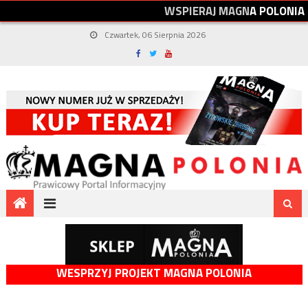
W
S
P
I
E
R
A
J
M
A
G
N
A
P
O
L
O
N
I
A
Czwartek, 06 Sierpnia 2026
WESPRZYJ PROJEKT MAGNA POLONIA