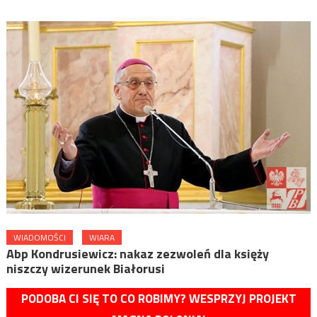
WIADOMOŚCI
WIARA
Abp Kondrusiewicz: nakaz zezwoleń dla księży
niszczy wizerunek Białorusi
PODOBA CI SIĘ TO CO ROBIMY? WESPRZYJ PROJEKT