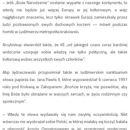
– Jeśli „Boże Narodzenie” zostanie wyparte z naszego kontynentu, to
wtedy nie będzie już więcej Europy w jej kulturowym, a więc
najgłębszym znaczeniu, lecz tylko skrawek Eurazji zamieszkały przez
ludzi pozbawionych swych duchowych korzeni — mówił podczas
homilii w Ludźmierzu metropolita krakowski.
Arcybiskup stwierdził także, że KE „od jakiegoś czasu coraz bardziej
widocznie uzurpuje sobie władzę nie tylko polityczną, ale także
kulturową wobec wszystkich swych członków”.
Abp Jędraszewski przypomniał także w ludźmierskim sanktuarium
słowa papieża św. Jana Pawła II, które wypowiedział 6 czerwca 1997
roku pod Krokwią w Zakopanem: „Brońcie krzyża, nie pozwólcie, aby
Imię Boże było obrażane w waszych sercach, w życiu rodzinnym czy
społecznym”.
– Wtedy te słowa wydawały się nam zwykłą oczywistością. Nikt
wówczas nie wyobrażał sobie Polski, w której miałaby się toczyć batalia
o obecność krzyża Chrystusowego w jej przestrzeni społecznej.