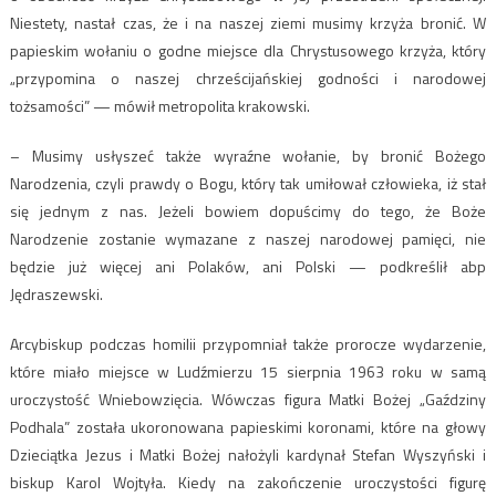
Niestety, nastał czas, że i na naszej ziemi musimy krzyża bronić. W
papieskim wołaniu o godne miejsce dla Chrystusowego krzyża, który
„przypomina o naszej chrześcijańskiej godności i narodowej
tożsamości” — mówił metropolita krakowski.
– Musimy usłyszeć także wyraźne wołanie, by bronić Bożego
Narodzenia, czyli prawdy o Bogu, który tak umiłował człowieka, iż stał
się jednym z nas. Jeżeli bowiem dopuścimy do tego, że Boże
Narodzenie zostanie wymazane z naszej narodowej pamięci, nie
będzie już więcej ani Polaków, ani Polski — podkreślił abp
Jędraszewski.
Arcybiskup podczas homilii przypomniał także prorocze wydarzenie,
które miało miejsce w Ludźmierzu 15 sierpnia 1963 roku w samą
uroczystość Wniebowzięcia. Wówczas figura Matki Bożej „Gaździny
Podhala” została ukoronowana papieskimi koronami, które na głowy
Dzieciątka Jezus i Matki Bożej nałożyli kardynał Stefan Wyszyński i
biskup Karol Wojtyła. Kiedy na zakończenie uroczystości figurę