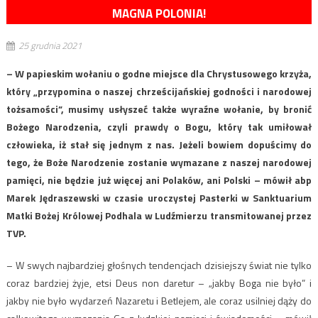
MAGNA POLONIA!
25 grudnia 2021
– W papieskim wołaniu o godne miejsce dla Chrystusowego krzyża,
który „przypomina o naszej chrześcijańskiej godności i narodowej
tożsamości”, musimy usłyszeć także wyraźne wołanie, by bronić
Bożego Narodzenia, czyli prawdy o Bogu, który tak umiłował
człowieka, iż stał się jednym z nas. Jeżeli bowiem dopuścimy do
tego, że Boże Narodzenie zostanie wymazane z naszej narodowej
pamięci, nie będzie już więcej ani Polaków, ani Polski – mówił abp
Marek Jędraszewski w czasie uroczystej Pasterki w Sanktuarium
Matki Bożej Królowej Podhala w Ludźmierzu transmitowanej przez
TVP.
– W swych najbardziej głośnych tendencjach dzisiejszy świat nie tylko
coraz bardziej żyje, etsi Deus non daretur – „jakby Boga nie było” i
jakby nie było wydarzeń Nazaretu i Betlejem, ale coraz usilniej dąży do