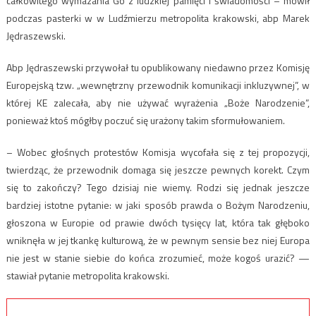
całkowitego wymazania Go z ludzkiej pamięci i świadomości – mówił
podczas pasterki w w Ludźmierzu metropolita krakowski, abp Marek
Jędraszewski.
Abp Jędraszewski przywołał tu opublikowany niedawno przez Komisję
Europejską tzw. „wewnętrzny przewodnik komunikacji inkluzywnej”, w
której KE zalecała, aby nie używać wyrażenia „Boże Narodzenie”,
ponieważ ktoś mógłby poczuć się urażony takim sformułowaniem.
– Wobec głośnych protestów Komisja wycofała się z tej propozycji,
twierdząc, że przewodnik domaga się jeszcze pewnych korekt. Czym
się to zakończy? Tego dzisiaj nie wiemy. Rodzi się jednak jeszcze
bardziej istotne pytanie: w jaki sposób prawda o Bożym Narodzeniu,
głoszona w Europie od prawie dwóch tysięcy lat, która tak głęboko
wniknęła w jej tkankę kulturową, że w pewnym sensie bez niej Europa
nie jest w stanie siebie do końca zrozumieć, może kogoś urazić? —
stawiał pytanie metropolita krakowski.