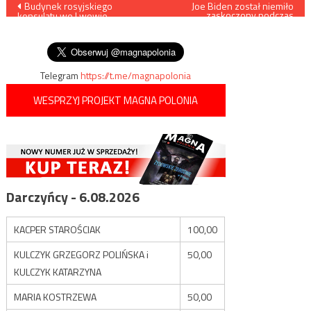
Nawigacja
Budynek rosyjskiego
Joe Biden został niemiło
zaskoczony podczas
konsulatu we Lwowie
świątecznej transmisji na
wpisu
obrzucony koktajlem
żywo
Mołotowa
Telegram
https://t.me/magnapolonia
WESPRZYJ PROJEKT MAGNA POLONIA
Darczyńcy - 6.08.2026
KACPER STAROŚCIAK
100,00
KULCZYK GRZEGORZ POLIŃSKA i
50,00
KULCZYK KATARZYNA
MARIA KOSTRZEWA
50,00