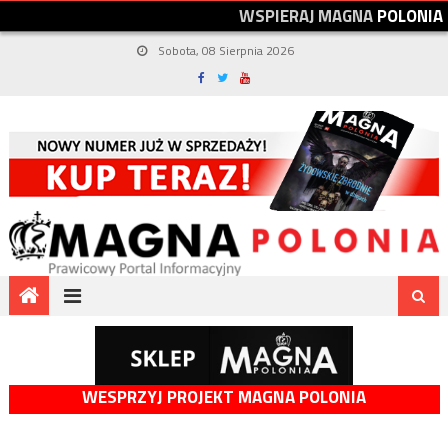
W
S
P
I
E
R
A
J
M
A
G
N
A
P
O
L
O
N
I
A
Sobota, 08 Sierpnia 2026
WESPRZYJ PROJEKT MAGNA POLONIA