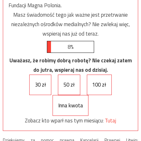
Fundacji Magna Polonia.
Masz świadomość tego jak ważne jest przetrwanie
niezależnych ośrodków medialnych? Nie zwlekaj więc,
wspieraj nas już od teraz.
8%
Uważasz, że robimy dobrą robotę? Nie czekaj zatem
do jutra, wspieraj nas od dzisiaj.
30 zł
50 zł
100 zł
Inna kwota
Zobacz kto wparł nas tym miesiącu:
Tutaj
Dziękujemy za pomoc prawną Kancelarii Prawnej Litwin: