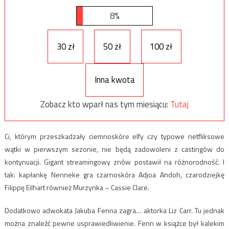
8%
30 zł
50 zł
100 zł
Inna kwota
Zobacz kto wparł nas tym miesiącu:
Tutaj
Ci, którym przeszkadzały ciemnoskóre elfy czy typowe netfliksowe
wątki w pierwszym sezonie, nie będą zadowoleni z castingów do
kontynuacji. Gigant streamingowy znów postawił na różnorodność. I
tak: kapłankę Nenneke gra czarnoskóra Adjoa Andoh, czarodziejkę
Filippę Eilhart również Murzynka – Cassie Clare.
Dodatkowo adwokata Jakuba Fenna zagra… aktorka Liz Carr. Tu jednak
można znaleźć pewne usprawiedliwienie. Fenn w książce był kalekim