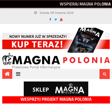
W
S
P
I
E
R
A
J
M
A
G
N
A
P
O
L
O
N
I
A
Sobota, 08 Sierpnia 2026
WESPRZYJ PROJEKT MAGNA POLONIA