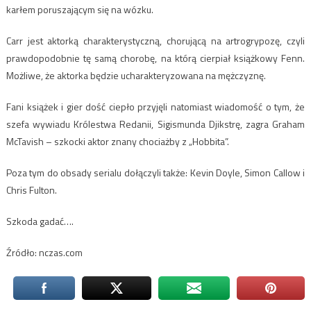
karłem poruszającym się na wózku.
Carr jest aktorką charakterystyczną, chorującą na artrogrypozę, czyli
prawdopodobnie tę samą chorobę, na którą cierpiał książkowy Fenn.
Możliwe, że aktorka będzie ucharakteryzowana na mężczyznę.
Fani książek i gier dość ciepło przyjęli natomiast wiadomość o tym, że
szefa wywiadu Królestwa Redanii, Sigismunda Djikstrę, zagra Graham
McTavish – szkocki aktor znany chociażby z „Hobbita”.
Poza tym do obsady serialu dołączyli także: Kevin Doyle, Simon Callow i
Chris Fulton.
Szkoda gadać….
Źródło: nczas.com