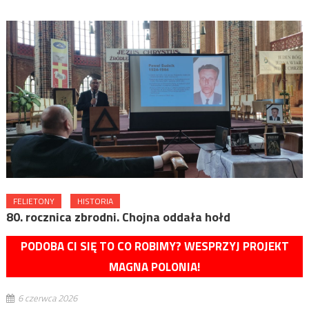
FELIETONY
HISTORIA
80. rocznica zbrodni. Chojna oddała hołd
PODOBA CI SIĘ TO CO ROBIMY? WESPRZYJ PROJEKT
MAGNA POLONIA!
6 czerwca 2026