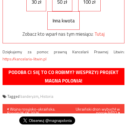
30 zł
50 zł
100 zł
Inna kwota
Zobacz kto wparł nas tym miesiącu:
Tutaj
Dziękujemy za pomoc prawną Kancelarii Prawnej Litwin:
https://kancelaria-litwin.pl
PODOBA CI SIĘ TO CO ROBIMY? WESPRZYJ PROJEKT
MAGNA POLONIA!
Tagged
banderyzm
,
Historia
Nawigacja
Wojna rosyjsko-ukraińska.
Ukraiński dron wybuchł w
porcie NATO
Raport 06.06.2026
wpisu