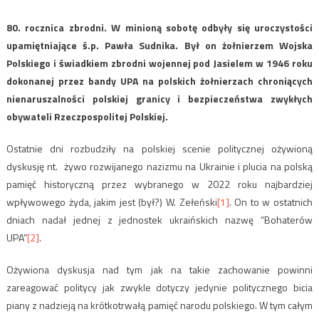
80. rocznica zbrodni. W minioną sobotę odbyły się uroczystości
upamiętniające ś.p. Pawła Sudnika. Był on żołnierzem Wojska
Polskiego i świadkiem zbrodni wojennej pod Jasielem w 1946 roku
dokonanej przez bandy UPA na polskich żołnierzach chroniących
nienaruszalności polskiej granicy i bezpieczeństwa zwykłych
obywateli Rzeczpospolitej Polskiej.
Ostatnie dni rozbudziły na polskiej scenie politycznej ożywioną
dyskusję nt. żywo rozwijanego nazizmu na Ukrainie i plucia na polską
pamięć historyczną przez wybranego w 2022 roku najbardziej
wpływowego żyda, jakim jest (był?) W. Zełeński
[1]
. On to w ostatnich
dniach nadał jednej z jednostek ukraińskich nazwę “Bohaterów
UPA”
[2]
.
Ożywiona dyskusja nad tym jak na takie zachowanie powinni
zareagować politycy jak zwykle dotyczy jedynie politycznego bicia
piany z nadzieją na krótkotrwałą pamięć narodu polskiego. W tym całym