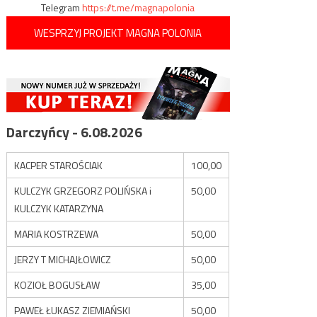
Telegram
https://t.me/magnapolonia
WESPRZYJ PROJEKT MAGNA POLONIA
Darczyńcy - 6.08.2026
KACPER STAROŚCIAK
100,00
KULCZYK GRZEGORZ POLIŃSKA i
50,00
KULCZYK KATARZYNA
MARIA KOSTRZEWA
50,00
JERZY T MICHAJŁOWICZ
50,00
KOZIOŁ BOGUSŁAW
35,00
PAWEŁ ŁUKASZ ZIEMIAŃSKI
50,00