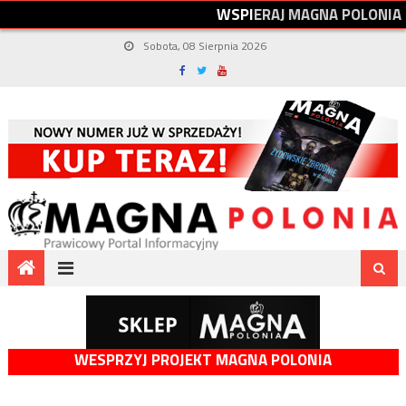
W
S
P
I
E
R
A
J
M
A
G
N
A
P
O
L
O
N
I
A
Sobota, 08 Sierpnia 2026
WESPRZYJ PROJEKT MAGNA POLONIA