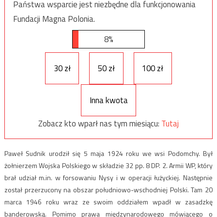
Państwa wsparcie jest niezbędne dla funkcjonowania
Fundacji Magna Polonia.
8%
30 zł
50 zł
100 zł
Inna kwota
Zobacz kto wparł nas tym miesiącu:
Tutaj
Paweł Sudnik urodził się 5 maja 1924 roku we wsi Podomchy. Był
żołnierzem Wojska Polskiego w składzie 32 pp. 8 DP. 2. Armii WP, który
brał udział m.in. w forsowaniu Nysy i w operacji łużyckiej. Następnie
został przerzucony na obszar południowo-wschodniej Polski. Tam 20
marca 1946 roku wraz ze swoim oddziałem wpadł w zasadzkę
banderowską. Pomimo prawa międzynarodowego mówiącego o