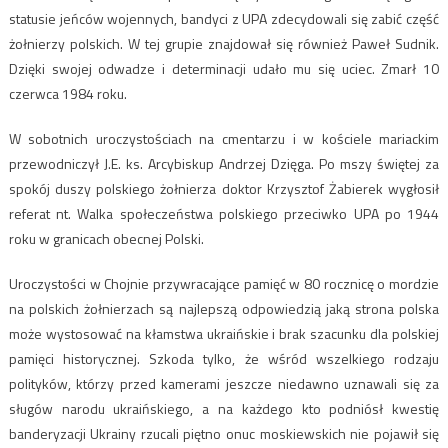
statusie jeńców wojennych, bandyci z UPA zdecydowali się zabić część
żołnierzy polskich. W tej grupie znajdował się również Paweł Sudnik.
Dzięki swojej odwadze i determinacji udało mu się uciec. Zmarł 10
czerwca 1984 roku.
W sobotnich uroczystościach na cmentarzu i w kościele mariackim
przewodniczył J.E. ks. Arcybiskup Andrzej Dzięga. Po mszy świętej za
spokój duszy polskiego żołnierza doktor Krzysztof Żabierek wygłosił
referat nt. Walka społeczeństwa polskiego przeciwko UPA po 1944
roku w granicach obecnej Polski.
Uroczystości w Chojnie przywracające pamięć w 80 rocznicę o mordzie
na polskich żołnierzach są najlepszą odpowiedzią jaką strona polska
może wystosować na kłamstwa ukraińskie i brak szacunku dla polskiej
pamięci historycznej. Szkoda tylko, że wśród wszelkiego rodzaju
polityków, którzy przed kamerami jeszcze niedawno uznawali się za
sługów narodu ukraińskiego, a na każdego kto podniósł kwestię
banderyzacji Ukrainy rzucali piętno onuc moskiewskich nie pojawił się