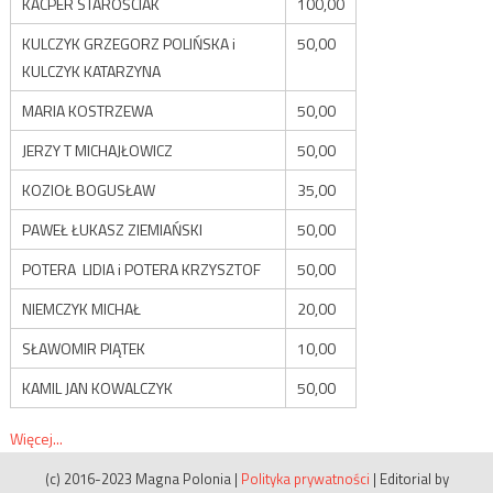
KACPER STAROŚCIAK
100,00
KULCZYK GRZEGORZ POLIŃSKA i
50,00
KULCZYK KATARZYNA
MARIA KOSTRZEWA
50,00
JERZY T MICHAJŁOWICZ
50,00
KOZIOŁ BOGUSŁAW
35,00
PAWEŁ ŁUKASZ ZIEMIAŃSKI
50,00
POTERA LIDIA i POTERA KRZYSZTOF
50,00
NIEMCZYK MICHAŁ
20,00
SŁAWOMIR PIĄTEK
10,00
KAMIL JAN KOWALCZYK
50,00
Więcej...
(c) 2016-2023 Magna Polonia
|
Polityka prywatności
|
Editorial by