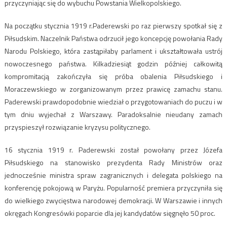
przyczyniając się do wybuchu Powstania Wielkopolskiego.
Na początku stycznia 1919 r.Paderewski po raz pierwszy spotkał się z
Piłsudskim. Naczelnik Państwa odrzucił jego koncepcję powołania Rady
Narodu Polskiego, która zastąpiłaby parlament i ukształtowała ustrój
nowoczesnego państwa. Kilkadziesiąt godzin później całkowitą
kompromitacją zakończyła się próba obalenia Piłsudskiego i
Moraczewskiego w zorganizowanym przez prawicę zamachu stanu.
Paderewski prawdopodobnie wiedział o przygotowaniach do puczu i w
tym dniu wyjechał z Warszawy. Paradoksalnie nieudany zamach
przyspieszył rozwiązanie kryzysu politycznego.
16 stycznia 1919 r. Paderewski został powołany przez Józefa
Piłsudskiego na stanowisko prezydenta Rady Ministrów oraz
jednocześnie ministra spraw zagranicznych i delegata polskiego na
konferencję pokojową w Paryżu. Popularność premiera przyczyniła się
do wielkiego zwycięstwa narodowej demokracji. W Warszawie i innych
okręgach Kongresówki poparcie dla jej kandydatów sięgnęło 50 proc.