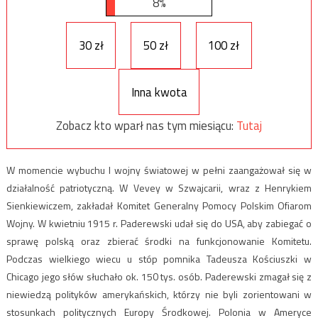
8%
30 zł
50 zł
100 zł
Inna kwota
Zobacz kto wparł nas tym miesiącu:
Tutaj
W momencie wybuchu I wojny światowej w pełni zaangażował się w
działalność patriotyczną. W Vevey w Szwajcarii, wraz z Henrykiem
Sienkiewiczem, zakładał Komitet Generalny Pomocy Polskim Ofiarom
Wojny. W kwietniu 1915 r. Paderewski udał się do USA, aby zabiegać o
sprawę polską oraz zbierać środki na funkcjonowanie Komitetu.
Podczas wielkiego wiecu u stóp pomnika Tadeusza Kościuszki w
Chicago jego słów słuchało ok. 150 tys. osób. Paderewski zmagał się z
niewiedzą polityków amerykańskich, którzy nie byli zorientowani w
stosunkach politycznych Europy Środkowej. Polonia w Ameryce