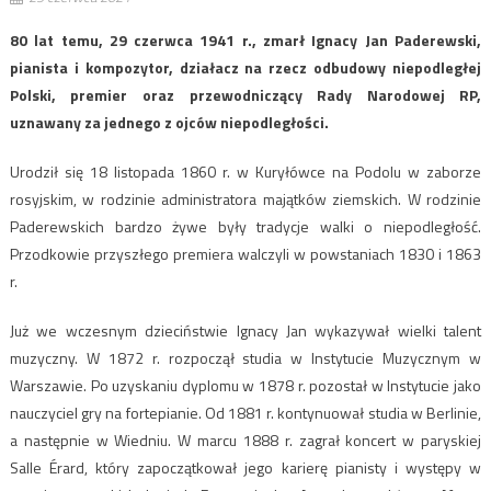
80 lat temu, 29 czerwca 1941 r., zmarł Ignacy Jan Paderewski,
pianista i kompozytor, działacz na rzecz odbudowy niepodległej
Polski, premier oraz przewodniczący Rady Narodowej RP,
uznawany za jednego z ojców niepodległości.
Urodził się 18 listopada 1860 r. w Kuryłówce na Podolu w zaborze
rosyjskim, w rodzinie administratora majątków ziemskich. W rodzinie
Paderewskich bardzo żywe były tradycje walki o niepodległość.
Przodkowie przyszłego premiera walczyli w powstaniach 1830 i 1863
r.
Już we wczesnym dzieciństwie Ignacy Jan wykazywał wielki talent
muzyczny. W 1872 r. rozpoczął studia w Instytucie Muzycznym w
Warszawie. Po uzyskaniu dyplomu w 1878 r. pozostał w Instytucie jako
nauczyciel gry na fortepianie. Od 1881 r. kontynuował studia w Berlinie,
a następnie w Wiedniu. W marcu 1888 r. zagrał koncert w paryskiej
Salle Érard, który zapoczątkował jego karierę pianisty i występy w