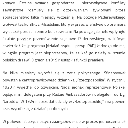
krytyce. Fatalna sytuacja gospodarcza i nierozwiązane konflikty
zewnętrzne rozmijały się z oczekiwaniami żywionymi przez
społeczeństwo kilka miesięcy wcześniej. Na pozycję Paderewskiego
wpływał też konflikt z Piłsudskim, który w przeciwieństwie do premiera
wykluczał porozumienie z bolszewikami. Na powagę gabinetu wpłynęło
fatalnie przyjęte przemówienie sejmowe Paderewskiego, w którym
stwierdził, że „programu [działań rządu – przyp. PAP] żadnego nie ma,
w ogóle program jest niepotrzebny, że szukać go należy w szumie
polskich drzew”. 9 grudnia 1919 r. ustąpił z funkcji premiera.
Na kilka miesięcy wycofał się z życia politycznego. Sfinansował
powstanie centroprawicowego dziennika „Rzeczpospolita”. W styczniu
1920 r. wyjechał do Szwajcarii. Nadal jednak reprezentował Polskę,
będąc m.in. delegatem przy Radzie Ambasadorów i delegatem do Ligi
Narodów. W 1924 r. sprzedał udziały w „Rzeczpospolitej” i na pewien
czas wycofał się z działań publicznych.
W połowie lat trzydziestych zaangażował się w proces jednoczenia sił