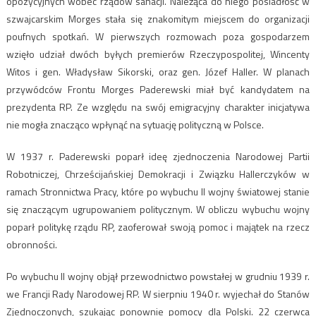
opozycyjnych wobec rządów sanacji. Należąca do niego posiadłość w
szwajcarskim Morges stała się znakomitym miejscem do organizacji
poufnych spotkań. W pierwszych rozmowach poza gospodarzem
wzięło udział dwóch byłych premierów Rzeczypospolitej, Wincenty
Witos i gen. Władysław Sikorski, oraz gen. Józef Haller. W planach
przywódców Frontu Morges Paderewski miał być kandydatem na
prezydenta RP. Ze względu na swój emigracyjny charakter inicjatywa
nie mogła znacząco wpłynąć na sytuację polityczną w Polsce.
W 1937 r. Paderewski poparł ideę zjednoczenia Narodowej Partii
Robotniczej, Chrześcijańskiej Demokracji i Związku Hallerczyków w
ramach Stronnictwa Pracy, które po wybuchu II wojny światowej stanie
się znaczącym ugrupowaniem politycznym. W obliczu wybuchu wojny
poparł politykę rządu RP, zaoferował swoją pomoc i majątek na rzecz
obronności.
Po wybuchu II wojny objął przewodnictwo powstałej w grudniu 1939 r.
we Francji Rady Narodowej RP. W sierpniu 1940 r. wyjechał do Stanów
Zjednoczonych, szukając ponownie pomocy dla Polski. 22 czerwca