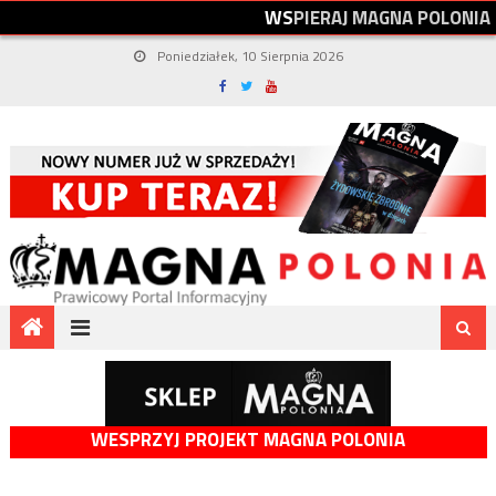
W
S
P
I
E
R
A
J
M
A
G
N
A
P
O
L
O
N
I
A
Poniedziałek, 10 Sierpnia 2026
WESPRZYJ PROJEKT MAGNA POLONIA