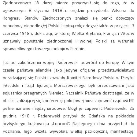
Zjednoczonych. W dużej mierze przyczynił się do tego, że w
ogłoszonym 8 stycznia 1918 r. orędziu prezydenta Wilsona do
Kongresu Stanów Zjednoczonych znalazł się punkt dotyczący
odbudowy niepodległej Polski. Istotną rolę odegrał także w przyjęciu 3
czerwca 1918 r. deklaracji, w której Wielka Brytania, Francja i Włochy
uznawały powstanie zjednoczonej i wolnej Polski za warunek
sprawiedliwego i trwałego pokoju w Europie.
Tuż po zakończeniu wojny Paderewski powrócił do Europy. W tym
czasie państwa alianckie jako jedyne oficjalne przedstawicielstwo
odradzającej się Polski uznawały Komitet Narodowy Polski w Paryżu.
Piłsudski i rząd Jędrzeja Moraczewskiego byli przedstawiani jako
sojusznicy przegranych Niemiec. Naczelnik Państwa dostrzegał, że w
obliczu zbliżającej się konferencji pokojowej musi zapewnić rządowi RP
pełne uznanie międzynarodowe. Mógł je zapewnić Paderewski. 25
grudnia 1918 r. Paderewski przybył do Gdańska na pokładzie
brytyjskiego krążownika „Concord”. Następnego dnia przyjechał do
Poznania. Jego wizyta wywołała wielką patriotyczną manifestację,