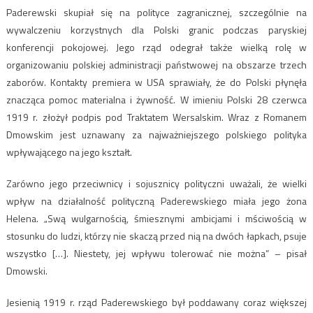
Paderewski skupiał się na polityce zagranicznej, szczególnie na
wywalczeniu korzystnych dla Polski granic podczas paryskiej
konferencji pokojowej. Jego rząd odegrał także wielką rolę w
organizowaniu polskiej administracji państwowej na obszarze trzech
zaborów. Kontakty premiera w USA sprawiały, że do Polski płynęła
znacząca pomoc materialna i żywność. W imieniu Polski 28 czerwca
1919 r. złożył podpis pod Traktatem Wersalskim. Wraz z Romanem
Dmowskim jest uznawany za najważniejszego polskiego polityka
wpływającego na jego kształt.
Zarówno jego przeciwnicy i sojusznicy polityczni uważali, że wielki
wpływ na działalność polityczną Paderewskiego miała jego żona
Helena. „Swą wulgarnością, śmiesznymi ambicjami i mściwością w
stosunku do ludzi, którzy nie skaczą przed nią na dwóch łapkach, psuje
wszystko […]. Niestety, jej wpływu tolerować nie można” – pisał
Dmowski.
Jesienią 1919 r. rząd Paderewskiego był poddawany coraz większej