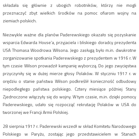
składała się głównie z ubogich robotników, którzy nie mogli
przeznaczyć zbyt wielkich środków na pomoc ofiarom wojny na
ziemiach polskich.
Niezwykle ważne dla planów Paderewskiego okazało się pozyskanie
wsparcia Edwarda House’a, przyjaciela i bliskiego doradcy prezydenta
USA Thomasa Woodrowa Wilsona. Jego zasługą było m.in. dwukrotne
zorganizowanie spotkania Paderewskiego z prezydentem w 1916 r. W
tym czasie Wilson prowadził kampanię wyborczą. Do jego zwycięstwa
przyczyniły się w dużej mierze głosy Polaków. W styczniu 1917 r. w
orędziu o stanie państwa Wilson podkreślił konieczność odbudowy
niepodległego państwa polskiego. Cztery miesiące później Stany
Zjednoczone włączyły się do wojny. W tym czasie, m.in. dzięki pomocy
Paderewskiego, udało się rozpocząć rekrutację Polaków w USA do
tworzonej we Francji Armii Polskiej.
28 sierpnia 1917 r. Paderewski wszedł w skład Komitetu Narodowego
Polskiego w Paryżu, zostając jego przedstawicielem w Stanach