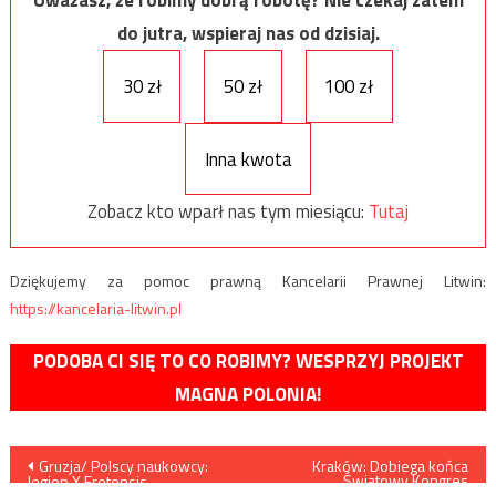
Uważasz, że robimy dobrą robotę? Nie czekaj zatem
do jutra, wspieraj nas od dzisiaj.
30 zł
50 zł
100 zł
Inna kwota
Zobacz kto wparł nas tym miesiącu:
Tutaj
Dziękujemy za pomoc prawną Kancelarii Prawnej Litwin:
https://kancelaria-litwin.pl
PODOBA CI SIĘ TO CO ROBIMY? WESPRZYJ PROJEKT
MAGNA POLONIA!
Nawigacja
Gruzja/ Polscy naukowcy:
Kraków: Dobiega końca
Światowy Kongres
legion X Fretensis
Kopernikański
stacjonował w forcie Apsaros