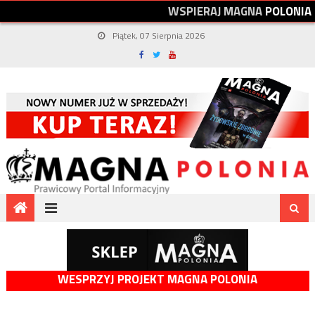
W
S
P
I
E
R
A
J
M
A
G
N
A
P
O
L
O
N
I
A
Piątek, 07 Sierpnia 2026
WESPRZYJ PROJEKT MAGNA POLONIA