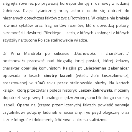
sięgnęła również po prywatną korespondencję i rozmowy z rodziną
żołnierza. Dzięki tytanicznej pracy autorce udało się dotrzeć do
nieznanych dotychczas faktów z życia Rotmistrza. W książce nie brakuje
również cytatów oraz fragmentów rozmów, które dowodzą pokory,
skromności i dyskrecji Pileckiego – cech, z których zasłynął i z których
szydziły narzucone Polsce stalinowskie władze.
Dr Anna Mandrela po sukcesie „Duchowości i charakteru…”
postanowiła pracować nad biografią innej postaci, której żelazny
charakter oparł się komunistom. Książka pt.
„Niezłomna Zakonnica”
opowiada o losach
siostry Izabeli
(właśc. Zofii Łuszczkiewicz),
aresztowanej w 1948 roku przez stalinowskie służby. Na kartach
książki, którą przeczytał i poleca historyk
Leszek Żebrowski
, możemy
dopatrzeć się pewnych analogii między życiorysami Pileckiego i siostry
Izabeli. Oparta na (często przemilczanych) faktach powieść serwuje
czytelnikowi potężny ładunek emocjonalny, rys psychologiczny oraz
liczne fotografie i dokumenty źródłowe z okresu stalinizmu.