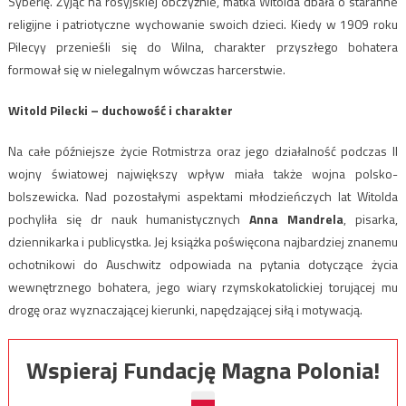
Syberię. Żyjąc na rosyjskiej obczyźnie, matka Witolda dbała o staranne
religijne i patriotyczne wychowanie swoich dzieci. Kiedy w 1909 roku
Pilecyy przenieśli się do Wilna, charakter przyszłego bohatera
formował się w nielegalnym wówczas harcerstwie.
Witold Pilecki – duchowość i charakter
Na całe późniejsze życie Rotmistrza oraz jego działalność podczas II
wojny światowej największy wpływ miała także wojna polsko-
bolszewicka. Nad pozostałymi aspektami młodzieńczych lat Witolda
pochyliła się dr nauk humanistycznych
Anna Mandrela
, pisarka,
dziennikarka i publicystka. Jej książka poświęcona najbardziej znanemu
ochotnikowi do Auschwitz odpowiada na pytania dotyczące życia
wewnętrznego bohatera, jego wiary rzymskokatolickiej torującej mu
drogę oraz wyznaczającej kierunki, napędzającej siłą i motywacją.
Wspieraj Fundację Magna Polonia!