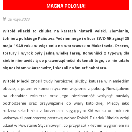
MAGNA POLONIA!
26 maja 2023
Witold Pilecki to chluba na kartach historii Polski. Ziemianin,
żołnierz polskiego Państwa Podziemnego i oficer ZWZ-AK zginął 25
maja 1948 roku w więzieniu na warszawskim Mokotowie. Proces,
tortury i wyrok były jedną wielką farsą. Komuniści z typową dla
siebie nienawiścią do praworządności dokonali tego, co nie udało
się nazistom w Auschwitz, i skazali na śmierć bohatera.
Witold Pilecki
znosił trudy heroicznej służby, katusze w niemieckim
obozie, a potem w komunistycznym więzieniu z pokorą. Niewątpliwie
na charakter żołnierza oraz jego niezłomność wpłynąć musiały
pochodzenie oraz przywiązanie do wiary katolickiej. Pileccy jako
rodzina szlachecka z korzeniami sięgającymi XIV wieku od pokoleń
wykazywali patriotyczną postawę wobec Polski. Dziadek Witolda wziął
udział w Powstaniu Styczniowym, co przypłacił 7-letnim wygnaniem na