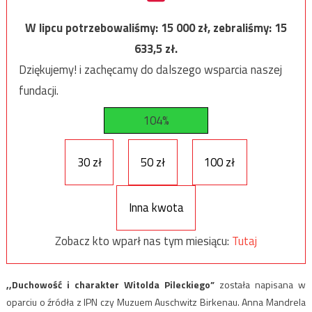
W lipcu potrzebowaliśmy:
15 000
zł, zebraliśmy:
15
633,5
zł.
Dziękujemy! i zachęcamy do dalszego wsparcia naszej
fundacji.
104%
30 zł
50 zł
100 zł
Inna kwota
Zobacz kto wparł nas tym miesiącu:
Tutaj
,,Duchowość i charakter Witolda Pileckiego”
została napisana w
oparciu o źródła z IPN czy Muzuem Auschwitz Birkenau. Anna Mandrela