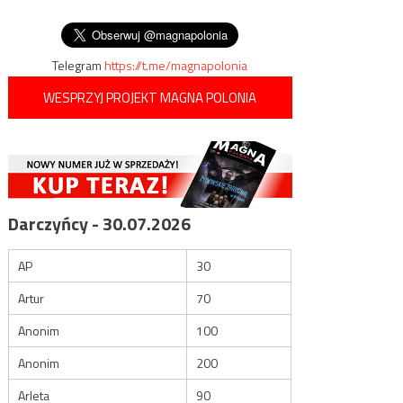
wpisu
w Kolchidzie
Telegram
https://t.me/magnapolonia
WESPRZYJ PROJEKT MAGNA POLONIA
Darczyńcy - 30.07.2026
AP
30
Artur
70
Anonim
100
Anonim
200
Arleta
90