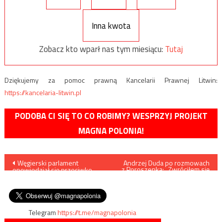
Inna kwota
Zobacz kto wparł nas tym miesiącu:
Tutaj
Dziękujemy za pomoc prawną Kancelarii Prawnej Litwin:
https://kancelaria-litwin.pl
PODOBA CI SIĘ TO CO ROBIMY? WESPRZYJ PROJEKT
MAGNA POLONIA!
Nawigacja
Węgierski parlament
Andrzej Duda po rozmowach
z Poroszenką: „Zwróciłem się
opowiedział się przeciwko
z apelem do prezydenta
wpisu
relokacji imigrantów i „planowi
Ukrainy, by była zgoda na
Sorosa”
badania i ekshumacje”
Telegram
https://t.me/magnapolonia