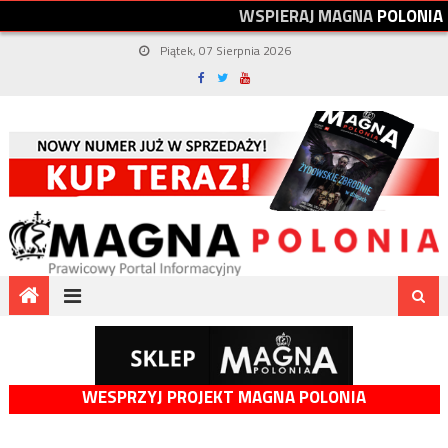
W
S
P
I
E
R
A
J
M
A
G
N
A
P
O
L
O
N
I
A
Piątek, 07 Sierpnia 2026
WESPRZYJ PROJEKT MAGNA POLONIA