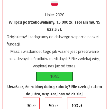
Lipiec 2026
W lipcu potrzebowaliśmy:
15 000
zł, zebraliśmy:
15
633,5
zł.
Dziękujemy! i zachęcamy do dalszego wsparcia naszej
fundacji.
Masz świadomość tego jak ważne jest przetrwanie
niezależnych ośrodków medialnych? Nie zwlekaj więc,
wspieraj nas już od teraz.
104%
Uważasz, że robimy dobrą robotę? Nie czekaj zatem
do jutra, wspieraj nas od dzisiaj.
30 zł
50 zł
100 zł