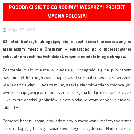
PODOBA CI SIĘ TO CO ROBIMY? WESPRZYJ PROJEKT
MAGNA POLONIA!
13 grudnia 2017
63-letni Irańczyk ubiegający się o azyl został aresztowany w
niemieckim mieście Öhringen – oskarżono go o molestowanie
seksualne trzech małych dzieci, w tym siedmioletniego chłopca.
Zdarzenie miało miejsce w niedzielę i rozegrało się na publicznym
basenie. 63-letni mężczyzna napastował seksualnie dwie dziewczynki
w wieku dziewięciu i jedenastu lat, a także siedmioletniego chłopca. Jak
wynika z napływających doniesień, mężczyzna będąc na basenie przez
kilka minut dotykał genitaliów siedmiolatka, o czym donosi niemiecki
tabloid Bild.
Personel basenu został powiadomiony o zachowaniu mężczyzny przez
trzech kąpiących się świadków tego incydentu. Nadto dzieci