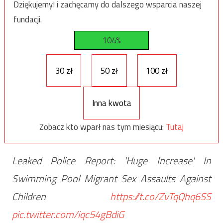
Dziękujemy! i zachęcamy do dalszego wsparcia naszej
fundacji.
104%
30 zł
50 zł
100 zł
Inna kwota
Zobacz kto wparł nas tym miesiącu:
Tutaj
Leaked Police Report: 'Huge Increase' In
Swimming Pool Migrant Sex Assaults Against
Children
https://t.co/ZvTqQhq6SS
pic.twitter.com/iqc54gBdiG