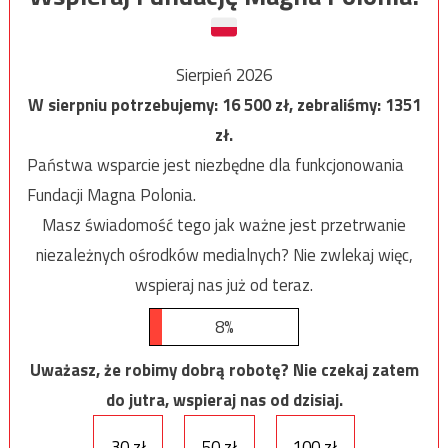
Sierpień 2026
W sierpniu potrzebujemy:
16 500
zł, zebraliśmy:
1351
zł.
Państwa wsparcie jest niezbędne dla funkcjonowania
Fundacji Magna Polonia.
Masz świadomość tego jak ważne jest przetrwanie
niezależnych ośrodków medialnych? Nie zwlekaj więc,
wspieraj nas już od teraz.
8%
Uważasz, że robimy dobrą robotę? Nie czekaj zatem
do jutra, wspieraj nas od dzisiaj.
30 zł
50 zł
100 zł