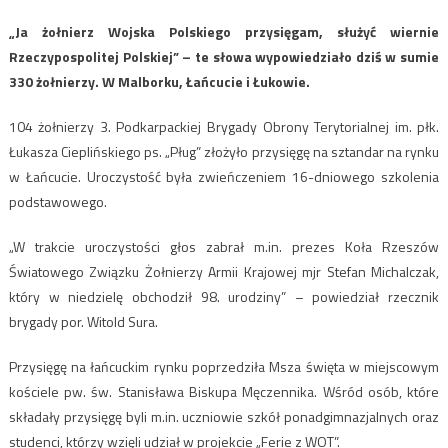
„Ja żołnierz Wojska Polskiego przysięgam, służyć wiernie
Rzeczypospolitej Polskiej” – te słowa wypowiedziało dziś w sumie
330 żołnierzy. W Malborku, Łańcucie i Łukowie.
104 żołnierzy 3. Podkarpackiej Brygady Obrony Terytorialnej im. płk.
Łukasza Cieplińskiego ps. „Pług” złożyło przysięgę na sztandar na rynku
w Łańcucie. Uroczystość była zwieńczeniem 16-dniowego szkolenia
podstawowego.
„W trakcie uroczystości głos zabrał m.in. prezes Koła Rzeszów
Światowego Związku Żołnierzy Armii Krajowej mjr Stefan Michalczak,
który w niedzielę obchodził 98. urodziny” – powiedział rzecznik
brygady por. Witold Sura.
Przysięgę na łańcuckim rynku poprzedziła Msza święta w miejscowym
kościele pw. św. Stanisława Biskupa Męczennika. Wśród osób, które
składały przysięgę byli m.in. uczniowie szkół ponadgimnazjalnych oraz
studenci, którzy wzięli udział w projekcie „Ferie z WOT”.