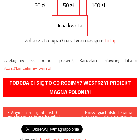
30 zł
50 zł
100 zł
Inna kwota
Zobacz kto wparł nas tym miesiącu:
Tutaj
Dziękujemy za pomoc prawną Kancelarii Prawnej Litwin:
https://kancelaria-litwin.pl
PODOBA CI SIĘ TO CO ROBIMY? WESPRZYJ PROJEKT
MAGNA POLONIA!
Nawigacja
Angielski policjant został
Norwegia: Polska lekarka
walczy w sądzie w obronie
zwolniony za żart o boczku i
klauzuli sumienia
wpisu
muzułmanach
Telegram
https://t.me/magnapolonia