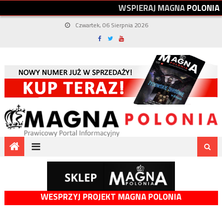
W
S
P
I
E
R
A
J
M
A
G
N
A
P
O
L
O
N
I
A
Czwartek, 06 Sierpnia 2026
WESPRZYJ PROJEKT MAGNA POLONIA