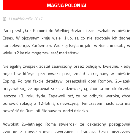
MAGNA POLONIA!
11 października 2017
Para przybyła z Rumunii do Wielkiej Brytanii i zamieszkała w mieście
Essex. W ojczystym kraju wzięli ślub, za co nie spotkały ich żadne
konsekwencje. Zarówno w Wielkiej Brytanii, jak i w Rumunii osoby w
wieku 12 lat nie mogą zawierać małżeństw.
Nielegalny związek został zauważony przez policję w kwietniu, kiedy
pojazd w którym przebywała para, został zatrzymany w mieście
Epping. Po tym fakcie detektywi przeszukali dom Romów. 25-latek
przyznał się, że uprawiał seks z dziewczyną, choć ta nie ukończyła
jeszcze 13. roku życia. Zapewnił też, że po odbyciu wyroku, chce
odnowić relację z 12-letnią dziewczyną. Tymczasem nastolatka ma
powrócić do Rumunii. Niebawem urodzi dziecko.
Adwokat 25-letniego Roma stwierdził, że oskarżony postępował
zgodnie z powszechnym zwyczajem i tradycją. Czyn mężczyzny