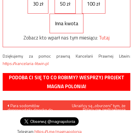
30 zł
50 zł
100 zł
Inna kwota
Zobacz kto wparł nas tym miesiącu:
Tutaj
Dziękujemy za pomoc prawną Kancelarii Prawnej Litwin:
https://kancelaria-litwin.pl
PODOBA CI SIĘ TO CO ROBIMY? WESPRZYJ PROJEKT
MAGNA POLONIA!
Nawigacja
Para sodomitów
Ukraińcy są „oburzeni” tym, że
Polacy nie zestrzeliwują
doprowadziła dziecko do
rosyjskich rakiet
wpisu
śmierci
Telegram
https://t.me/magnapolonia