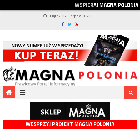
W
S
P
I
E
R
A
J
M
A
G
N
A
P
O
L
O
N
I
A
Piątek, 07 Sierpnia 2026
WESPRZYJ PROJEKT MAGNA POLONIA