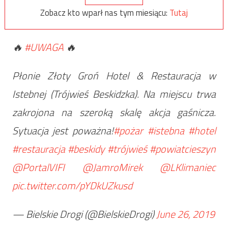
Zobacz kto wparł nas tym miesiącu:
Tutaj
🔥
#UWAGA
🔥
Płonie Złoty Groń Hotel & Restauracja w
Istebnej (Trójwieś Beskidzka). Na miejscu trwa
zakrojona na szeroką skalę akcja gaśnicza.
Sytuacja jest poważna!
#pożar
#istebna
#hotel
#restauracja
#beskidy
#trójwieś
#powiatcieszyn
@PortalVIFI
@JamroMirek
@LKlimaniec
pic.twitter.com/pYDkUZkusd
— Bielskie Drogi (@BielskieDrogi)
June 26, 2019