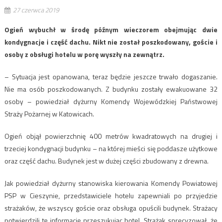
27 czerwca 2019
Ogień wybuchł w środę późnym wieczorem obejmując dwie
kondygnacje i część dachu. Nikt nie został poszkodowany, goście i
osoby z obsługi hotelu w porę wyszły na zewnątrz.
– Sytuacja jest opanowana, teraz będzie jeszcze trwało dogaszanie.
Nie ma osób poszkodowanych. Z budynku zostały ewakuowane 32
osoby – powiedział dyżurny Komendy Wojewódzkiej Państwowej
Straży Pożarnej w Katowicach.
Ogień objął powierzchnię 400 metrów kwadratowych na drugiej i
trzeciej kondygnacji budynku – na której mieści się poddasze użytkowe
oraz część dachu. Budynek jest w dużej części zbudowany z drewna.
Jak powiedział dyżurny stanowiska kierowania Komendy Powiatowej
PSP w Cieszynie, przedstawiciele hotelu zapewniali po przyjedzie
strażaków, że wszyscy goście oraz obsługa opuścili budynek. Strażacy
potwierdzili tę informację przeszukując hotel. Strażak sprecyzował, że