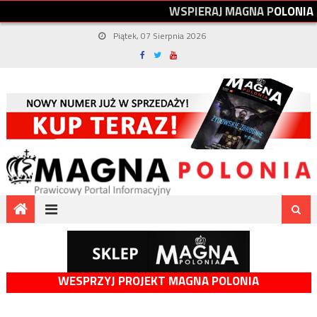
W
S
P
I
E
R
A
J
M
A
G
N
A
P
O
L
O
N
I
A
Piątek, 07 Sierpnia 2026
WESPRZYJ PROJEKT MAGNA POLONIA