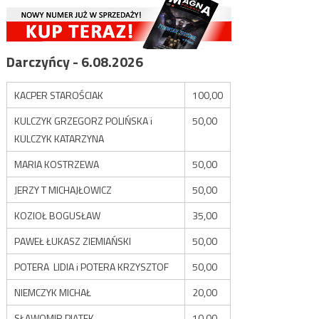
Darczyńcy - 6.08.2026
KACPER STAROŚCIAK
100,00
KULCZYK GRZEGORZ POLIŃSKA i
50,00
KULCZYK KATARZYNA
MARIA KOSTRZEWA
50,00
JERZY T MICHAJŁOWICZ
50,00
KOZIOŁ BOGUSŁAW
35,00
PAWEŁ ŁUKASZ ZIEMIAŃSKI
50,00
POTERA LIDIA i POTERA KRZYSZTOF
50,00
NIEMCZYK MICHAŁ
20,00
SŁAWOMIR PIĄTEK
10,00