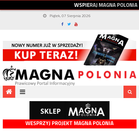
W
S
P
I
E
R
A
J
M
A
G
N
A
P
O
L
O
N
I
A
Piątek, 07 Sierpnia 2026
WESPRZYJ PROJEKT MAGNA POLONIA