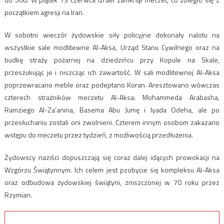
początkiem agresji na Iran.
W sobotni wieczór żydowskie siły policyjne dokonały nalotu na
wszystkie sale modlitewne Al-Aksa, Urząd Stanu Cywilnego oraz na
budkę straży pożarnej na dziedzińcu przy Kopule na Skale,
przeszukując je i niszcząc ich zawartość. W sali modlitewnej Al-Aksa
poprzewracano meble oraz podeptano Koran. Aresztowano wówczas
czterech strażników meczetu Al-Aksa: Mohammeda Arabasha,
Ramziego Al-Za’anina, Basema Abu Jumę i Iyada Odeha, ale po
przesłuchaniu zostali oni zwolnieni. Czterem innym osobom zakazano
wstępu do meczetu przez tydzień, z możliwością przedłużenia.
Żydowscy naziści dopuszczają się coraz dalej idących prowokacji na
Wzgórzu Świątynnym. Ich celem jest pzobycie się kompleksu Al-Aksa
oraz odbudowa żydowskiej świątyni, zniszczonej w 70 roku przez
Rzymian.