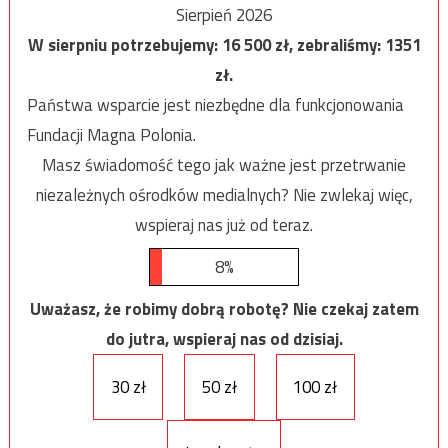
Sierpień 2026
W sierpniu potrzebujemy:
16 500
zł, zebraliśmy:
1351
zł.
Państwa wsparcie jest niezbędne dla funkcjonowania
Fundacji Magna Polonia.
Masz świadomość tego jak ważne jest przetrwanie
niezależnych ośrodków medialnych? Nie zwlekaj więc,
wspieraj nas już od teraz.
8%
Uważasz, że robimy dobrą robotę? Nie czekaj zatem
do jutra, wspieraj nas od dzisiaj.
30 zł
50 zł
100 zł