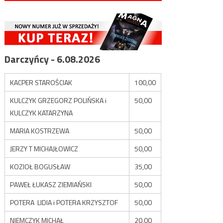
Darczyńcy - 6.08.2026
KACPER STAROŚCIAK
100,00
KULCZYK GRZEGORZ POLIŃSKA i
50,00
KULCZYK KATARZYNA
MARIA KOSTRZEWA
50,00
JERZY T MICHAJŁOWICZ
50,00
KOZIOŁ BOGUSŁAW
35,00
PAWEŁ ŁUKASZ ZIEMIAŃSKI
50,00
POTERA LIDIA i POTERA KRZYSZTOF
50,00
NIEMCZYK MICHAŁ
20,00