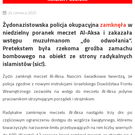
24 czerwca 2025
Żydonazistowska policja okupacyjna
zamknęła
w
niedzielny poranek meczet Al-Aksa i zakazała
wstępu muzułmanom „do odwołania”.
Pretekstem była rzekoma groźba zamachu
bombowego na obiekt ze strony radykalnych
islamistów (sic!).
Żydzi zamknęli meczet Al-Aksa. Naoczni świadkowie twierdzą, że
policja zgodnie z nowymi instrukcjami Izraelskiego Dowództwa Frontu
Wewnętrznego zezwoliła na wstęp do meczetu Al-Aksa jedynie
pracownikom utrzymującym porządek i strażnikom.
Radykalne zamknięcie meczetu Al-Aksa nastąpiło trzy dni po
częściowym ograniczeniu dostępu do wzgórza świątynnego, któremu
towarzyszyło narzucenie limitu przebywających na nim liczby wiernych
do 500. W piątek 13 czerwca Izrael zamknął meczet, co zbiegło się z