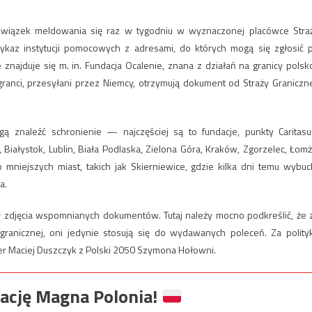
iązek meldowania się raz w tygodniu w wyznaczonej placówce Stra
 wykaz instytucji pomocowych z adresami, do których mogą się zgłosić 
 znajduje się m. in. Fundacja Ocalenie, znana z działań na granicy polsk
ranci, przesyłani przez Niemcy, otrzymują dokument od Straży Graniczne
ą znaleźć schronienie — najczęściej są to fundacje, punkty Caritasu
ałystok, Lublin, Biała Podlaska, Zielona Góra, Kraków, Zgorzelec, Łomż
mniejszych miast, takich jak Skierniewice, gdzie kilka dni temu wybuc
a.
ł
zdjęcia wspomnianych dokumentów. Tutaj należy mocno podkreślić, że 
granicznej, oni jedynie stosują się do wydawanych poleceń. Za polity
r Maciej Duszczyk z Polski 2050 Szymona Hołowni.
ację Magna Polonia!