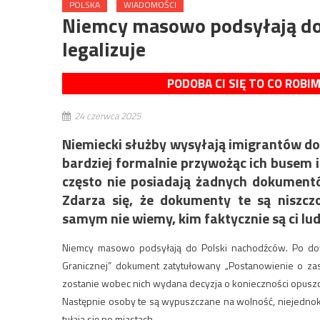
POLSKA
WIADOMOŚCI
Niemcy masowo podsyłają do 
legalizuje
PODOBA CI SIĘ TO CO ROBI
24 czerwca 2025
Niemiecki służby wysyłają imigrantów do 
bardziej formalnie przywożąc ich busem i
często nie posiadają żadnych dokument
Zdarza się, że dokumenty te są niszcz
samym nie wiemy, kim faktycznie są ci lud
Niemcy masowo podsyłają do Polski nachodźców. Po dowie
Granicznej” dokument zatytułowany „Postanowienie o zas
zostanie wobec nich wydana decyzja o konieczności opuszcz
Następnie osoby te są wypuszczane na wolność, niejednok
tułają się po miastach.