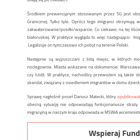
Środkiem prewencyjnym stosowanym przez SG jest obow
Granicznej. Tylko tyle. Oprócz tego imigranci otrzymują
zakwaterowanie/posiłki/wsparcie. Co ciekawe, na tej liście
białoruskiej. W praktyce wygląda to więc następująco:
Imig
Legalizuje on tymczasowo ich pobyt na terenie Polski.
Następnie są wypuszczani z listą miejsc, w których mog
noclegownie. Miasta wskazane na dokumencie: Warszawa, Bi
czy Łódź. W praktyce, nachodźcy przewożeni są także do 
skandal, związany z osiedleniem imigrantów w domu dzieck
Sprawę nagłośnił poseł Dariusz Matecki, który
opublikowa
obecną sytuację nie odpowiadają funkcjonariusze straży 
migracyjną w naszym kraju odpowiada w MSWiA wiceministe
Wspieraj Fund