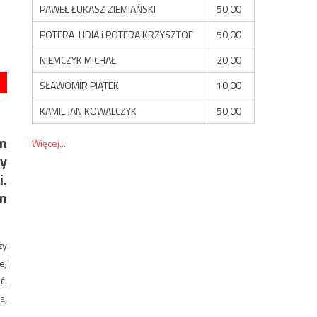
PAWEŁ ŁUKASZ ZIEMIAŃSKI
50,00
POTERA LIDIA i POTERA KRZYSZTOF
50,00
NIEMCZYK MICHAŁ
20,00
SŁAWOMIR PIĄTEK
10,00
KAMIL JAN KOWALCZYK
50,00
em
Więcej...
cy
i.
ym
ży
ej
ć.
a,