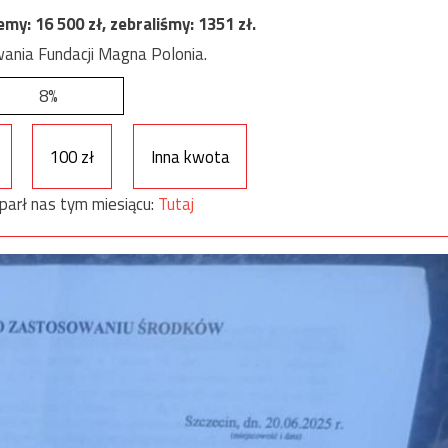
jemy:
16 500
zł, zebraliśmy:
1351
zł.
ania Fundacji Magna Polonia.
8%
100 zł
Inna kwota
parł nas tym miesiącu:
Tutaj