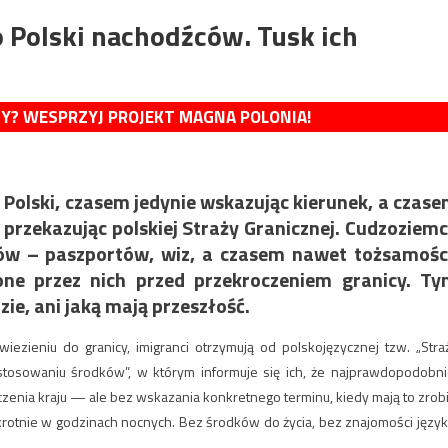
Polski nachodźców. Tusk ich
MY? WESPRZYJ PROJEKT MAGNA POLONIA!
Polski, czasem jedynie wskazując kierunek, a czas
 przekazując polskiej Straży Granicznej. Cudzoziem
ów – paszportów, wiz, a czasem nawet tożsamośc
one przez nich przed przekroczeniem granicy. T
zie, ani jaką mają przeszłość.
zieniu do granicy, imigranci otrzymują od polskojęzycznej tzw. „Stra
tosowaniu środków”, w którym informuje się ich, że najprawdopodobni
enia kraju — ale bez wskazania konkretnego terminu, kiedy mają to zrobi
rotnie w godzinach nocnych. Bez środków do życia, bez znajomości język