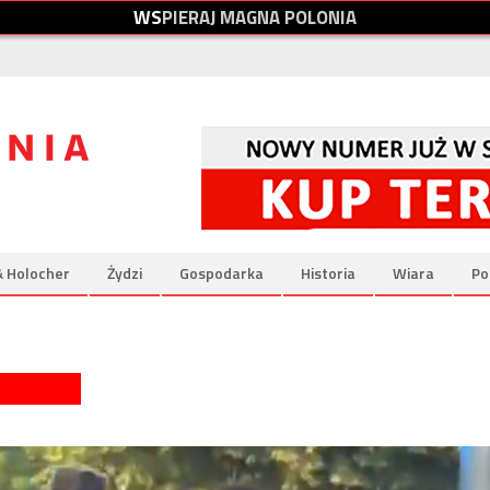
W
S
P
I
E
R
A
J
M
A
G
N
A
P
O
L
O
N
I
A
& Holocher
Żydzi
Gospodarka
Historia
Wiara
Po