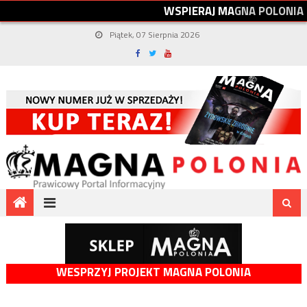
W
S
P
I
E
R
A
J
M
A
G
N
A
P
O
L
O
N
I
A
Piątek, 07 Sierpnia 2026
WESPRZYJ PROJEKT MAGNA POLONIA