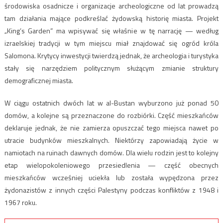
środowiska osadnicze i organizacje archeologiczne od lat prowadzą
tam działania mające podkreślać żydowską historię miasta. Projekt
„King’s Garden” ma wpisywać się właśnie w tę narrację — według
izraelskiej tradycji w tym miejscu miał znajdować się ogród króla
Salomona. Krytycy inwestycji twierdzą jednak, że archeologia i turystyka
stały się narzędziem politycznym służącym zmianie struktury
demograficznej miasta.
W ciągu ostatnich dwóch lat w al-Bustan wyburzono już ponad 50
domów, a kolejne są przeznaczone do rozbiórki. Część mieszkańców
deklaruje jednak, że nie zamierza opuszczać tego miejsca nawet po
utracie budynków mieszkalnych. Niektórzy zapowiadają życie w
namiotach na ruinach dawnych domów. Dla wielu rodzin jest to kolejny
etap wielopokoleniowego przesiedlenia — część obecnych
mieszkańców wcześniej uciekła lub została wypędzona przez
żydonazistów z innych części Palestyny podczas konfliktów z 1948 i
1967 roku.