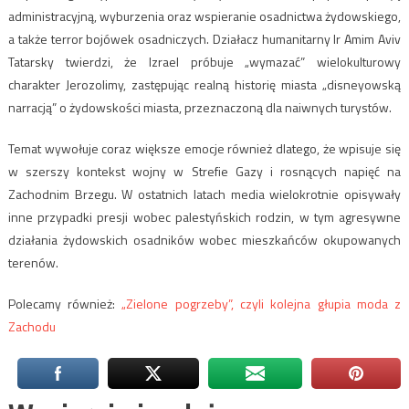
administracyjną, wyburzenia oraz wspieranie osadnictwa żydowskiego,
a także terror bojówek osadniczych. Działacz humanitarny Ir Amim Aviv
Tatarsky twierdzi, że Izrael próbuje „wymazać” wielokulturowy
charakter Jerozolimy, zastępując realną historię miasta „disneyowską
narracją” o żydowskości miasta, przeznaczoną dla naiwnych turystów.
Temat wywołuje coraz większe emocje również dlatego, że wpisuje się
w szerszy kontekst wojny w Strefie Gazy i rosnących napięć na
Zachodnim Brzegu. W ostatnich latach media wielokrotnie opisywały
inne przypadki presji wobec palestyńskich rodzin, w tym agresywne
działania żydowskich osadników wobec mieszkańców okupowanych
terenów.
Polecamy również:
„Zielone pogrzeby”, czyli kolejna głupia moda z
Zachodu