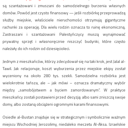
są szantażowani i zmuszani do samodzielnego burzenia własnych
domów. Powód jest czysto finansowy — jeśli rozbiórkę przeprowadzą
służby miejskie, właściciele nieruchomości otrzymują gigantyczne
rachunki za operację. Dla wielu rodzin oznacza to ruinę ekonomiczną.
Zastraszani i szantażowani Palestyńczycy muszą wynajmować
prywatny sprzęt i własnoręcznie niszczyć budynki, które często
należały do ich rodzin od dziesięcioleci.
Jednym z mieszkańców, którzy zdecydował się na taki krok, jest Jalal al-
Tawil. Jak relacjonuje, koszt wyburzenia przez miejskie ekipy został
wyceniony na około 280 tys. szekli. Samodzielna rozbiórka jest
wielokrotnie tańsza, ale – jak mówi – oznacza dramatyczny wybór
między „samobójstwem a byciem zamordowanym”. W praktyce
mieszkańcy zostali postawieni przed decyzją: albo sami zniszczą swoje
domy, albo zostaną obciążeni ogromnymi karami finansowymi.
Osiedle al-Bustan znajduje się w strategicznym i symbolicznie ważnym
miejscu Wschodniej Jerozolimy, niedaleko meczetu Al-Aksa. Izraelskie