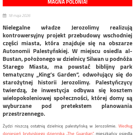
MAGNA POLONIA!
18 maja 2026
Nielegalne władze Jerozolimy realizują
kontrowersyjny projekt przebudowy wschodniej
części miasta, która znajduje się na obszarze
Autonomii Palestyńskiej. W miejscu osiedla al-
Bustan, położonego w dzielnicy Silwan u podnóża
Starego Miasta, ma powstać biblijny park
tematyczny „King’s Garden”, odwołujący się do
starożytnej historii Jerozolimy. Palestyńczycy
twierdzą, że inwestycja odbywa się kosztem
wielopokoleniowej społeczności, której domy są
wyburzane pod pretekstem planowania
przestrzennego.
Żydzi niszczą ostatnią dzielnicę palestyńską w Jerozolimie.
Według
doniesień brytyjskiego dziennika „The Guardian”
, mieszkańcy osiedla