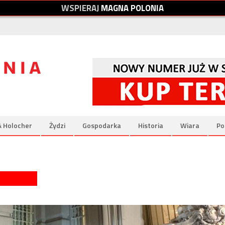
W
S
P
I
E
R
A
J
M
A
G
N
A
P
O
L
O
N
I
A
& Holocher
Żydzi
Gospodarka
Historia
Wiara
Po