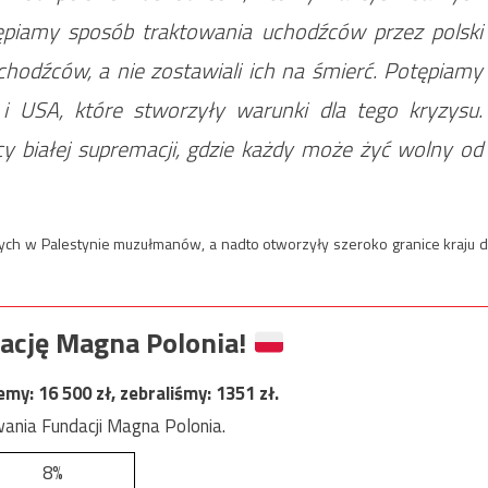
tępiamy sposób traktowania uchodźców przez polski
hodźców, a nie zostawiali ich na śmierć. Potępiamy
i USA, które stworzyły warunki dla tego kryzysu.
y białej supremacji, gdzie każdy może żyć wolny od
cych w Palestynie muzułmanów, a nadto otworzyły szeroko granice kraju d
ację Magna Polonia!
jemy:
16 500
zł, zebraliśmy:
1351
zł.
ania Fundacji Magna Polonia.
8%