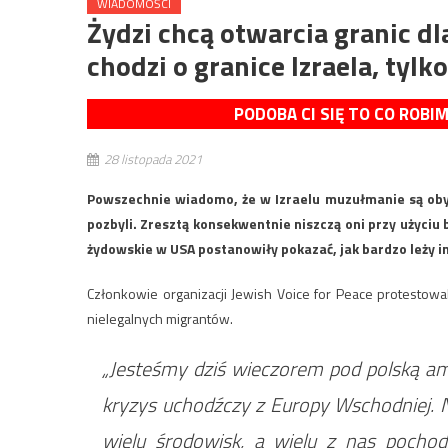
WIADOMOŚCI
Żydzi chcą otwarcia granic d
chodzi o granice Izraela, tylko
PODOBA CI SIĘ TO CO ROBI
28 listopada 2021
Powszechnie wiadomo, że w Izraelu muzułmanie są obywa
pozbyli. Zresztą konsekwentnie niszczą oni przy użyc
żydowskie w USA postanowiły pokazać, jak bardzo leży i
Członkowie organizacji Jewish Voice for Peace protestow
nielegalnych migrantów.
„Jesteśmy dziś wieczorem pod polską amb
kryzys uchodźczy z Europy Wschodniej. 
wielu środowisk, a wielu z nas pocho