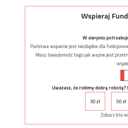
Wspieraj Fund
W sierpniu potrzebu
Państwa wsparcie jest niezbędne dla funkcjonow
Masz świadomość tego jak ważne jest przetrw
wspie
Uważasz, że robimy dobrą robotę? Ni
30 zł
50 zł
Zobacz kto w