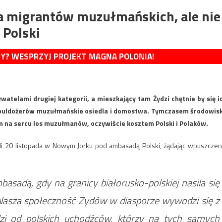
la migrantów muzułmańskich, ale nie
 Polski
MY? WESPRZYJ PROJEKT MAGNA POLONIA!
telami drugiej kategorii, a mieszkający tam Żydzi chętnie by się i
iu buldożerów muzułmańskie osiedla i domostwa. Tymczasem środowis
m na sercu los muzułmanów, oczywiście kosztem Polski i Polaków.
ali 20 listopada w Nowym Jorku pod ambasadą Polski, żądając wpuszczen
asadą, gdy na granicy białorusko-polskiej nasila się
Nasza społeczność Żydów w diasporze wywodzi się z
dzi od polskich uchodźców, którzy na tych samych