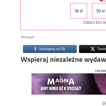
30 zł
50 zł
Zobacz kto w
/kresy.pl/
Udostępnij na FB
Twee
Wspieraj niezależne wydaw
Czy jes