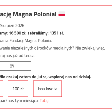
ację Magna Polonia!
Sierpień 2026
jemy:
16 500
zł, zebraliśmy:
1351
zł.
ania Fundacji Magna Polonia.
anie niezależnych ośrodków medialnych? Nie zwlekaj więc,
raj nas już od teraz.
8%
e czekaj zatem do jutra, wspieraj nas od dzisiaj.
100 zł
Inna kwota
parł nas tym miesiącu:
Tutaj