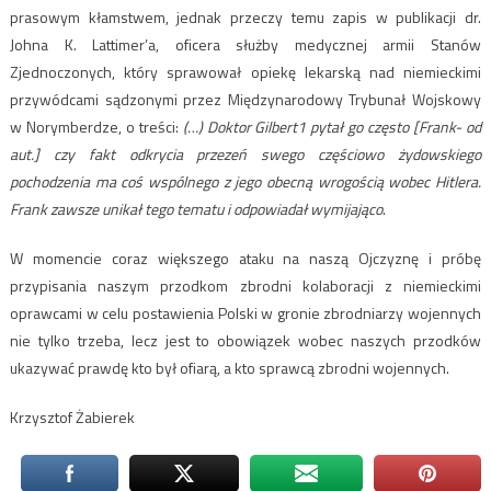
prasowym kłamstwem, jednak przeczy temu zapis w publikacji dr.
Johna K. Lattimer’a, oficera służby medycznej armii Stanów
Zjednoczonych, który sprawował opiekę lekarską nad niemieckimi
przywódcami sądzonymi przez Międzynarodowy Trybunał Wojskowy
w Norymberdze, o treści:
(…) Doktor Gilbert1 pytał go często [Frank- od
aut.] czy fakt odkrycia przezeń swego częściowo żydowskiego
pochodzenia ma coś wspólnego z jego obecną wrogością wobec Hitlera.
Frank zawsze unikał tego tematu i odpowiadał wymijająco
.
W momencie coraz większego ataku na naszą Ojczyznę i próbę
przypisania naszym przodkom zbrodni kolaboracji z niemieckimi
oprawcami w celu postawienia Polski w gronie zbrodniarzy wojennych
nie tylko trzeba, lecz jest to obowiązek wobec naszych przodków
ukazywać prawdę kto był ofiarą, a kto sprawcą zbrodni wojennych.
Krzysztof Żabierek