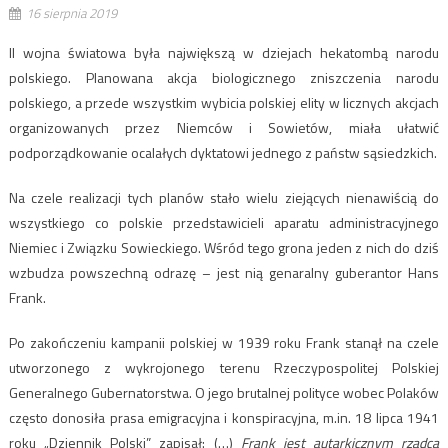
16 sierpnia 2019
II wojna światowa była największą w dziejach hekatombą narodu
polskiego. Planowana akcja biologicznego zniszczenia narodu
polskiego, a przede wszystkim wybicia polskiej elity w licznych akcjach
organizowanych przez Niemców i Sowietów, miała ułatwić
podporządkowanie ocalałych dyktatowi jednego z państw sąsiedzkich.
Na czele realizacji tych planów stało wielu ziejących nienawiścią do
wszystkiego co polskie przedstawicieli aparatu administracyjnego
Niemiec i Związku Sowieckiego. Wśród tego grona jeden z nich do dziś
wzbudza powszechną odrazę – jest nią genaralny guberantor Hans
Frank.
Po zakończeniu kampanii polskiej w 1939 roku Frank stanął na czele
utworzonego z wykrojonego terenu Rzeczypospolitej Polskiej
Generalnego Gubernatorstwa. O jego brutalnej polityce wobec Polaków
często donosiła prasa emigracyjna i konspiracyjna, m.in. 18 lipca 1941
roku „Dziennik Polski” zapisał: (…)
Frank jest autarkicznym rządcą