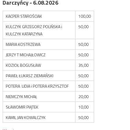
Darczyńcy - 6.08.2026
KACPER STAROŚCIAK
100,00
KULCZYK GRZEGORZ POLIŃSKA i
50,00
KULCZYK KATARZYNA
MARIA KOSTRZEWA
50,00
JERZY T MICHAJŁOWICZ
50,00
KOZIOŁ BOGUSŁAW
35,00
PAWEŁ ŁUKASZ ZIEMIAŃSKI
50,00
POTERA LIDIA i POTERA KRZYSZTOF
50,00
NIEMCZYK MICHAŁ
20,00
SŁAWOMIR PIĄTEK
10,00
KAMIL JAN KOWALCZYK
50,00