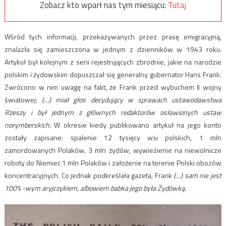
Zobacz kto wparł nas tym miesiącu:
Tutaj
Wśród tych informacji, przekazywanych przez prasę emigracyjną,
znalazła się zamieszczona w jednym z dzienników w 1943 roku.
Artykuł był kolejnym z serii rejestrujących zbrodnie, jakie na narodzie
polskim i żydowskim dopuszczał się generalny gubernator Hans Frank.
Zwrócono w nim uwagę na fakt, że Frank przed wybuchem II wojny
światowej:
(…) miał głos decydujący w sprawach ustawodawstwa
Rzeszy i był jednym z głównych redaktorów osławionych ustaw
norymberskich
. W okresie kiedy publikowano artykuł na jego konto
zostały zapisane: spalenie 12 tysięcy wsi polskich, 1 mln
zamordowanych Polaków, 3 mln żydów, wywiezienie na niewolnicze
roboty do Niemiec 1 mln Polaków i założenie na terenie Polski obozów
koncentracyjnych. Co jednak podkreślała gazeta, Frank
(…) sam nie jest
100% -wym aryjczykiem, albowiem babka jego była Żydówką
.