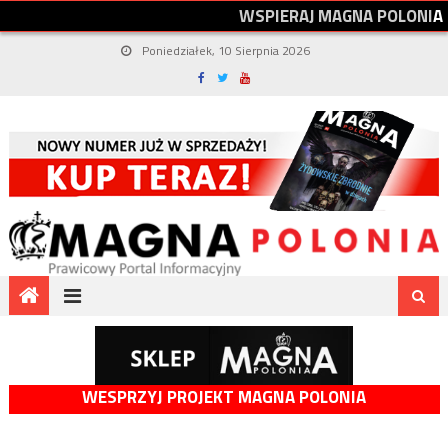
W
S
P
I
E
R
A
J
M
A
G
N
A
P
O
L
O
N
I
A
Poniedziałek, 10 Sierpnia 2026
WESPRZYJ PROJEKT MAGNA POLONIA