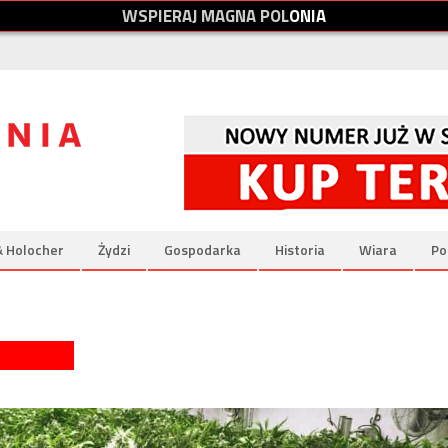
W
S
P
I
E
R
A
J
M
A
G
N
A
P
O
L
O
N
I
A
& Holocher
Żydzi
Gospodarka
Historia
Wiara
Po