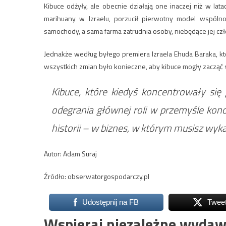
Kibuce odżyły, ale obecnie działają one inaczej niż w la
marihuany w Izraelu, porzucił pierwotny model wspóln
samochody, a sama farma zatrudnia osoby, niebędące jej cz
Jednakże według byłego premiera Izraela Ehuda Baraka, k
wszystkich zmian było konieczne, aby kibuce mogły zacząć si
Kibuce, które kiedyś koncentrowały się
odegrania głównej roli w przemyśle kono
historii – w biznes, w którym musisz wyk
Autor: Adam Suraj
Źródło: obserwatorgospodarczy.pl
Udostępnij na FB
Twee
Wspieraj niezależne wydaw