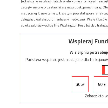
Jednakże w ostatnich latach wiele komun rolniczych zaczęło
zaczęły się one przestawiać się na produkcję marihuany. Ot
medycznej. Dzięki temu w kraju tym powstał spory rynek te
zalegalizował eksport marihuany medycznej. Wiele kibiców po
co okazało się według The Washington Post, bardzo trafn
Wspieraj Fund
W sierpniu potrzebu
Państwa wsparcie jest niezbędne dla funkcjonow
30 zł
50 zł
Zobacz kto w