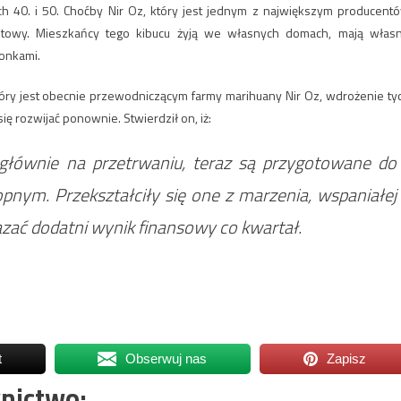
tach 40. i 50. Choćby Nir Oz, który jest jednym z największym producent
otowy. Mieszkańcy tego kibucu żyją we własnych domach, mają włas
łonkami.
tóry jest obecnie przewodniczącym farmy marihuany Nir Oz, wdrożenie ty
ę rozwijać ponownie. Stwierdził on, iż:
 głównie na przetrwaniu, teraz są przygotowane do
pnym. Przekształciły się one z marzenia, wspaniałej
azać dodatni wynik finansowy co kwartał.
t
Obserwuj nas
Zapisz
nictwo: