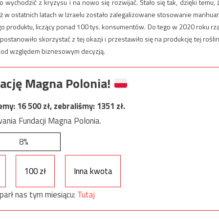
 wychodzić z kryzysu i na nowo się rozwijać. Stało się tak, dzięki temu, 
óż w ostatnich latach w Izraelu zostało zalegalizowane stosowanie marihua
go produktu, liczący ponad 100 tys. konsumentów. Do tego w 2020 roku rz
stanowiło skorzystać z tej okazji i przestawiło się na produkcję tej roślin
ą pod względem biznesowym decyzją.
ację Magna Polonia!
jemy:
16 500
zł, zebraliśmy:
1351
zł.
ania Fundacji Magna Polonia.
8%
100 zł
Inna kwota
parł nas tym miesiącu:
Tutaj