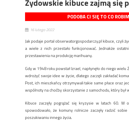
Żydowskie kibuce zajmą się 
PODOBA CI SIĘ TO CO ROBI
16 lutego 2022
Jak podaje portal obserwatorgospodarczy.pl kibuce, czyli 
a wiele z nich przestało funkcjonować. Jednakże ostatn
przestawienia na produkcję marihuany.
Gdy w 1948 roku powstał Izrael, napłynęło do niego wielu
wdrożyć swoje idee w życie, dlatego zaczęli zakładać komu
Post, ich mieszkańcy otrzymywali takie same płace oraz je
wspólnoty na choćby skorzystanie z samochodu, który był
Kibuce zaczęły pogrążać się kryzysie w latach 60. W
spowodowało, że komuny rolnicze zaczęły radzić sobie 
poszukiwaniu innego życia.