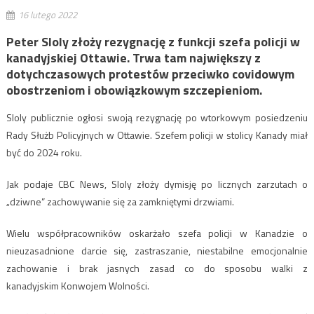
16 lutego 2022
Peter Sloly złoży rezygnację z funkcji szefa policji w
kanadyjskiej Ottawie. Trwa tam największy z
dotychczasowych protestów przeciwko covidowym
obostrzeniom i obowiązkowym szczepieniom.
Sloly publicznie ogłosi swoją rezygnację po wtorkowym posiedzeniu
Rady Służb Policyjnych w Ottawie. Szefem policji w stolicy Kanady miał
być do 2024 roku.
Jak podaje CBC News, Sloly złoży dymisję po licznych zarzutach o
„dziwne” zachowywanie się za zamkniętymi drzwiami.
Wielu współpracowników oskarżało szefa policji w Kanadzie o
nieuzasadnione darcie się, zastraszanie, niestabilne emocjonalnie
zachowanie i brak jasnych zasad co do sposobu walki z
kanadyjskim Konwojem Wolności.