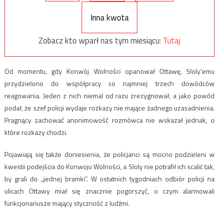
Inna kwota
Zobacz kto wparł nas tym miesiącu:
Tutaj
Od momentu, gdy Konwój Wolności opanował Ottawę, Sloly’emu
przydzielono do współpracy co najmniej trzech dowódców
reagowania. Jeden z nich niemal od razu zrezygnował, a jako powód
podał, że szef policji wydaje rozkazy nie mające żadnego uzasadnienia.
Pragnący zachować anonimowość rozmówca nie wskazał jednak, o
które rozkazy chodzi.
Pojawiają się także doniesienia, że policjanci są mocno podzieleni w
kwestii podejścia do Konwoju Wolności, a Sloly nie potrafił ich scalić tak,
by grali do „jednej bramki”. W ostatnich tygodniach odbiór policji na
ulicach Ottawy miał się znacznie pogorszyć, o czym alarmowali
funkcjonariusze mający styczność z ludźmi.