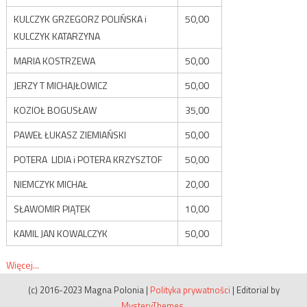
KULCZYK GRZEGORZ POLIŃSKA i
50,00
KULCZYK KATARZYNA
MARIA KOSTRZEWA
50,00
JERZY T MICHAJŁOWICZ
50,00
KOZIOŁ BOGUSŁAW
35,00
PAWEŁ ŁUKASZ ZIEMIAŃSKI
50,00
POTERA LIDIA i POTERA KRZYSZTOF
50,00
NIEMCZYK MICHAŁ
20,00
SŁAWOMIR PIĄTEK
10,00
KAMIL JAN KOWALCZYK
50,00
Więcej...
(c) 2016-2023 Magna Polonia
|
Polityka prywatności
|
Editorial by
MysteryThemes
.