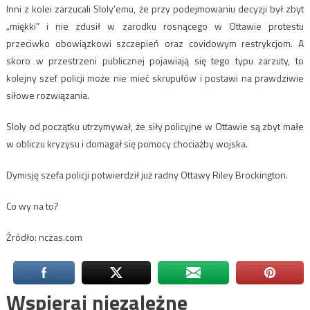
Inni z kolei zarzucali Sloly’emu, że przy podejmowaniu decyzji był zbyt
„miękki” i nie zdusił w zarodku rosnącego w Ottawie protestu
przeciwko obowiązkowi szczepień oraz covidowym restrykcjom. A
skoro w przestrzeni publicznej pojawiają się tego typu zarzuty, to
kolejny szef policji może nie mieć skrupułów i postawi na prawdziwie
siłowe rozwiązania.
Sloly od początku utrzymywał, że siły policyjne w Ottawie są zbyt małe
w obliczu kryzysu i domagał się pomocy chociażby wojska.
Dymisję szefa policji potwierdził już radny Ottawy Riley Brockington.
Co wy na to?
Źródło: nczas.com
Wspieraj niezależne