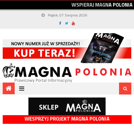
W
S
P
I
E
R
A
J
M
A
G
N
A
P
O
L
O
N
I
A
Piątek, 07 Sierpnia 2026
WESPRZYJ PROJEKT MAGNA POLONIA