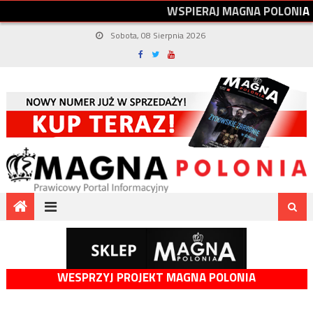
W
S
P
I
E
R
A
J
M
A
G
N
A
P
O
L
O
N
I
A
Sobota, 08 Sierpnia 2026
WESPRZYJ PROJEKT MAGNA POLONIA