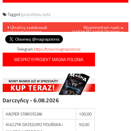
Tagged
geopolityka
,
żydzi
Nawigacja
Ukraińcy zaatakowali
Wiceministrem nauki w
rządzie PO został Ukrainiec –
polskiego kierowcę
negacjonista wołyński
wpisu
Telegram
https://t.me/magnapolonia
WESPRZYJ PROJEKT MAGNA POLONIA
Darczyńcy - 6.08.2026
KACPER STAROŚCIAK
100,00
KULCZYK GRZEGORZ POLIŃSKA i
50,00