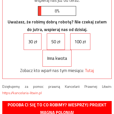
wspieraj nas już od teraz.
8%
Uważasz, że robimy dobrą robotę? Nie czekaj zatem
do jutra, wspieraj nas od dzisiaj.
30 zł
50 zł
100 zł
Inna kwota
Zobacz kto wparł nas tym miesiącu:
Tutaj
Dziękujemy za pomoc prawną Kancelarii Prawnej Litwin:
https://kancelaria-litwin.pl
PODOBA CI SIĘ TO CO ROBIMY? WESPRZYJ PROJEKT
MAGNA POLONIA!