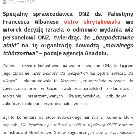
27 grudnia 2023
Specjalny sprawozdawca ONZ ds. Palestyny
Francesca Albanese
ostro skrytykowała
we
wtorek decyzję Izraela o odmowie wydania wiz
personelowi ONZ, twierdząc, że
„bezpodstawne
ataki”
na tę organizację dowodzą
„moralnego
tchórzostwa”
– podaje agencja Anadolu.
Żydowski reżim odmówił wydania wiz pracownikom ONZ, badającym
jego zbrodnie.
„Bez wolności dla wszystkich nie będzie wolności dla
nikogo”
– skomentowała to Albanese. Jednocześnie wezwała do
zawieszenia broni w Gazie, uwolnienia izraelskich zakładników i
arbitralnie przetrzymywanych Palestyńczyków, odbudowy i
zakończenia okupacji terytoriów palestyńskich.
Był to komentarz do słów żydowskiego ministra Eli Cohena, który
napisał:
„Nie będziemy już milczeć w obliczu hipokryzji ONZ!”
oraz że
poinstruował Ministerstwo Spraw Zagranicznych, aby
„nie przedłużało