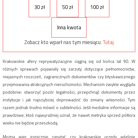
30 zł
50 zł
100 zł
Inna kwota
Zobacz kto wparł nas tym miesiącu:
Tutaj
Krakowskie afery reprywatyzacyjne ciągną się od końca lat 90. W
różnych sprawach pojawiały się zarzuty dotyczące pełnomocnictw,
niejasnych roszczeń, zagranicznych dokumentów czy błyskawicznego
przejmowania atrakcyjnych nieruchomości. Mechanizm zwykle wygląda
podobnie: stworzyć pozór legalności, przepchnąć dokumenty przez
instytucje i jak najszybciej doprowadzić do zmiany własności. Tym
razem jednak trudno mówić o subtelności. Jeśli medialne informacje są
prawdziwe, ktoś najwyraźniej uznał, że nawet metryka sprzed półtora
wieku nie będzie przeszkodą.
Można więc ironicznie zapytać, czy krakowskie urzędy właśnie