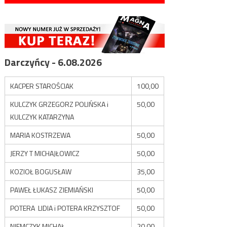
Darczyńcy - 6.08.2026
KACPER STAROŚCIAK
100,00
KULCZYK GRZEGORZ POLIŃSKA i
50,00
KULCZYK KATARZYNA
MARIA KOSTRZEWA
50,00
JERZY T MICHAJŁOWICZ
50,00
KOZIOŁ BOGUSŁAW
35,00
PAWEŁ ŁUKASZ ZIEMIAŃSKI
50,00
POTERA LIDIA i POTERA KRZYSZTOF
50,00
NIEMCZYK MICHAŁ
20,00