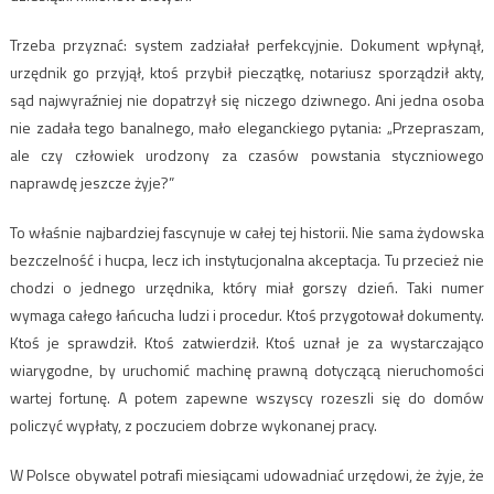
Trzeba przyznać: system zadziałał perfekcyjnie. Dokument wpłynął,
urzędnik go przyjął, ktoś przybił pieczątkę, notariusz sporządził akty,
sąd najwyraźniej nie dopatrzył się niczego dziwnego. Ani jedna osoba
nie zadała tego banalnego, mało eleganckiego pytania: „Przepraszam,
ale czy człowiek urodzony za czasów powstania styczniowego
naprawdę jeszcze żyje?”
To właśnie najbardziej fascynuje w całej tej historii. Nie sama żydowska
bezczelność i hucpa, lecz ich instytucjonalna akceptacja. Tu przecież nie
chodzi o jednego urzędnika, który miał gorszy dzień. Taki numer
wymaga całego łańcucha ludzi i procedur. Ktoś przygotował dokumenty.
Ktoś je sprawdził. Ktoś zatwierdził. Ktoś uznał je za wystarczająco
wiarygodne, by uruchomić machinę prawną dotyczącą nieruchomości
wartej fortunę. A potem zapewne wszyscy rozeszli się do domów
policzyć wypłaty, z poczuciem dobrze wykonanej pracy.
W Polsce obywatel potrafi miesiącami udowadniać urzędowi, że żyje, że