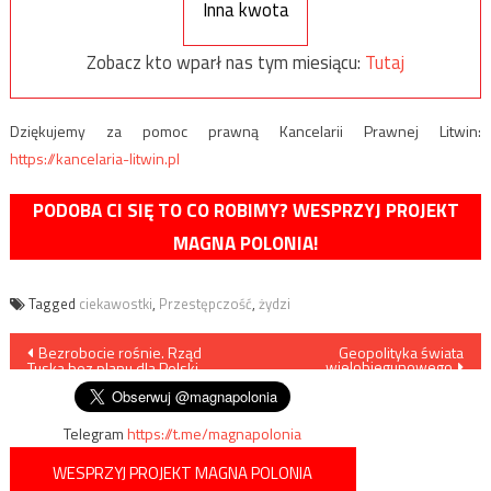
Inna kwota
Zobacz kto wparł nas tym miesiącu:
Tutaj
Dziękujemy za pomoc prawną Kancelarii Prawnej Litwin:
https://kancelaria-litwin.pl
PODOBA CI SIĘ TO CO ROBIMY? WESPRZYJ PROJEKT
MAGNA POLONIA!
Tagged
ciekawostki
,
Przestępczość
,
żydzi
Nawigacja
Bezrobocie rośnie. Rząd
Geopolityka świata
wielobiegunowego
Tuska bez planu dla Polski
wpisu
Telegram
https://t.me/magnapolonia
WESPRZYJ PROJEKT MAGNA POLONIA