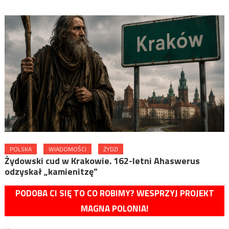
POLSKA
WIADOMOŚCI
ŻYDZI
Żydowski cud w Krakowie. 162-letni Ahaswerus
odzyskał „kamienitzę”
PODOBA CI SIĘ TO CO ROBIMY? WESPRZYJ PROJEKT
MAGNA POLONIA!