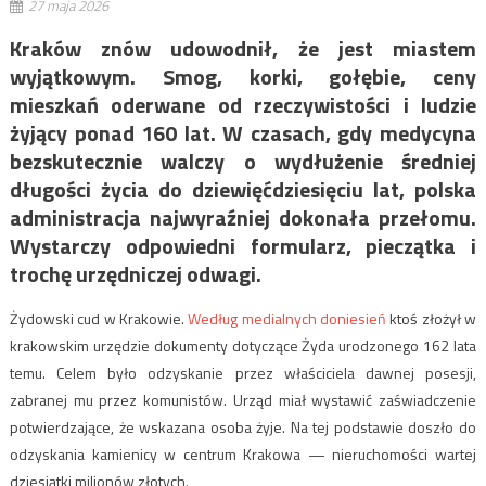
27 maja 2026
Kraków znów udowodnił, że jest miastem
wyjątkowym. Smog, korki, gołębie, ceny
mieszkań oderwane od rzeczywistości i ludzie
żyjący ponad 160 lat. W czasach, gdy medycyna
bezskutecznie walczy o wydłużenie średniej
długości życia do dziewięćdziesięciu lat, polska
administracja najwyraźniej dokonała przełomu.
Wystarczy odpowiedni formularz, pieczątka i
trochę urzędniczej odwagi.
Żydowski cud w Krakowie.
Według medialnych doniesień
ktoś złożył w
krakowskim urzędzie dokumenty dotyczące Żyda urodzonego 162 lata
temu. Celem było odzyskanie przez właściciela dawnej posesji,
zabranej mu przez komunistów. Urząd miał wystawić zaświadczenie
potwierdzające, że wskazana osoba żyje. Na tej podstawie doszło do
odzyskania kamienicy w centrum Krakowa — nieruchomości wartej
dziesiątki milionów złotych.