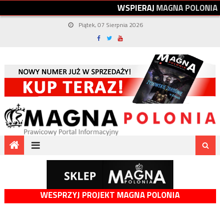
W
S
P
I
E
R
A
J
M
A
G
N
A
P
O
L
O
N
I
A
Piątek, 07 Sierpnia 2026
WESPRZYJ PROJEKT MAGNA POLONIA