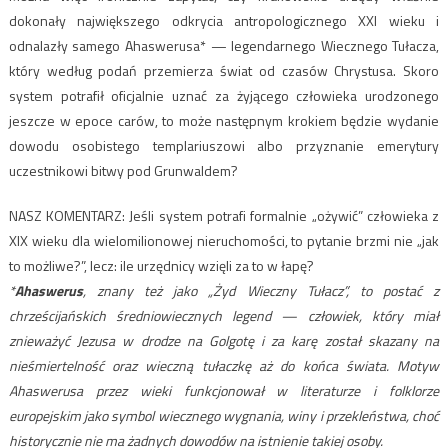
dokonały największego odkrycia antropologicznego XXI wieku i
odnalazły samego
Ahaswerusa*
— legendarnego Wiecznego Tułacza,
który według podań przemierza świat od czasów Chrystusa. Skoro
system potrafił oficjalnie uznać za żyjącego człowieka urodzonego
jeszcze w epoce carów, to może następnym krokiem będzie wydanie
dowodu osobistego templariuszowi albo przyznanie emerytury
uczestnikowi bitwy pod Grunwaldem?
NASZ KOMENTARZ: Jeśli system potrafi formalnie „ożywić” człowieka z
XIX wieku dla wielomilionowej nieruchomości, to pytanie brzmi nie „jak
to możliwe?”, lecz: ile urzędnicy wzięli za to w łapę?
*
Ahaswerus
, znany też jako „Żyd Wieczny Tułacz”, to postać z
chrześcijańskich średniowiecznych legend — człowiek, który miał
znieważyć Jezusa w drodze na Golgotę i za karę został skazany na
nieśmiertelność oraz wieczną tułaczkę aż do końca świata. Motyw
Ahaswerusa przez wieki funkcjonował w literaturze i folklorze
europejskim jako symbol wiecznego wygnania, winy i przekleństwa, choć
historycznie nie ma żadnych dowodów na istnienie takiej osoby.