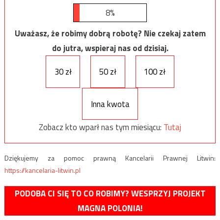
8%
Uważasz, że robimy dobrą robotę? Nie czekaj zatem
do jutra, wspieraj nas od dzisiaj.
30 zł
50 zł
100 zł
Inna kwota
Zobacz kto wparł nas tym miesiącu:
Tutaj
Dziękujemy za pomoc prawną Kancelarii Prawnej Litwin:
https://kancelaria-litwin.pl
PODOBA CI SIĘ TO CO ROBIMY? WESPRZYJ PROJEKT
MAGNA POLONIA!