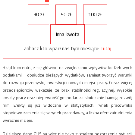
30 zł
50 zł
100 zł
Inna kwota
Zobacz kto wparł nas tym miesiącu:
Tutaj
Rząd koncentruje się głównie na zwiększaniu wpływów budżetowych
podatkami i obsłudze bieżących wydatków, zamiast tworzyć warunki
do rozwoju przemysłu, inwestycji i nowych miejsc pracy. Coraz więcej
przedsiębiorców wskazuje, że brak stabilności regulacyjnej, wysokie
koszty pracy oraz niepewność gospodarcza skutecznie hamują rozwój
firm. Efekty są już widoczne w statystykach: rynek pracownika
stopniowo zamienia się w rynek pracodawcy, a liczba ofert zatrudnienia
wyraźnie maleje.
Dzisiejsze dane GUS są więc nie tylko sygnałem pogorszenia sytuacji