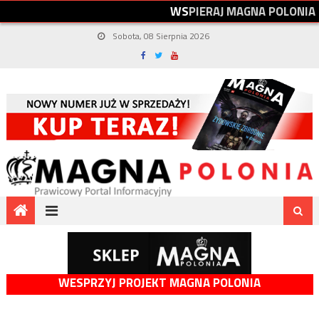
W
S
P
I
E
R
A
J
M
A
G
N
A
P
O
L
O
N
I
A
Sobota, 08 Sierpnia 2026
WESPRZYJ PROJEKT MAGNA POLONIA