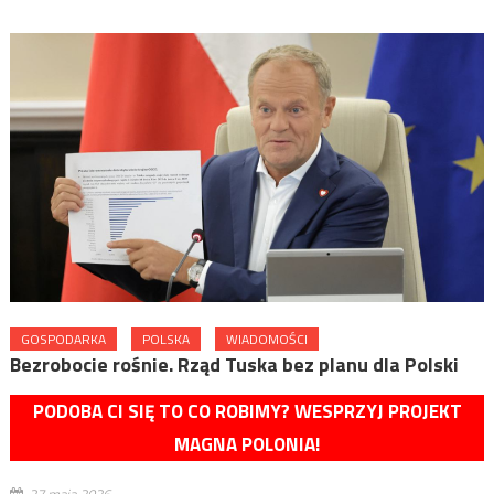
GOSPODARKA
POLSKA
WIADOMOŚCI
Bezrobocie rośnie. Rząd Tuska bez planu dla Polski
PODOBA CI SIĘ TO CO ROBIMY? WESPRZYJ PROJEKT
MAGNA POLONIA!