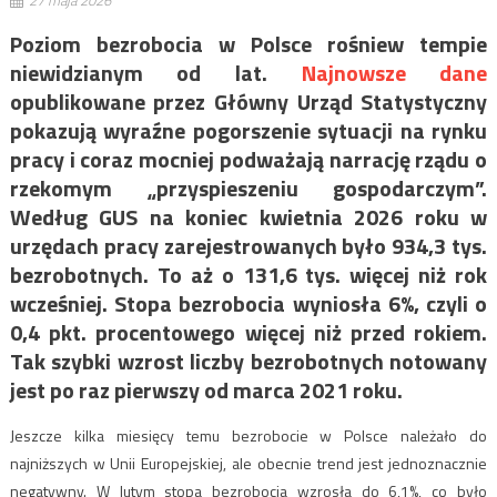
27 maja 2026
Poziom bezrobocia w Polsce rośniew tempie
niewidzianym od lat.
Najnowsze dane
opublikowane przez Główny Urząd Statystyczny
pokazują wyraźne pogorszenie sytuacji na rynku
pracy i coraz mocniej podważają narrację rządu o
rzekomym „przyspieszeniu gospodarczym”.
Według GUS na koniec kwietnia 2026 roku w
urzędach pracy zarejestrowanych było 934,3 tys.
bezrobotnych. To aż o 131,6 tys. więcej niż rok
wcześniej. Stopa bezrobocia wyniosła 6%, czyli o
0,4 pkt. procentowego więcej niż przed rokiem.
Tak szybki wzrost liczby bezrobotnych notowany
jest po raz pierwszy od marca 2021 roku.
Jeszcze kilka miesięcy temu bezrobocie w Polsce należało do
najniższych w Unii Europejskiej, ale obecnie trend jest jednoznacznie
negatywny. W lutym stopa bezrobocia wzrosła do 6,1%, co było