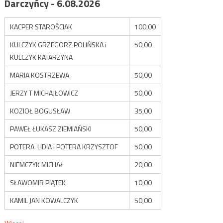
Darczyńcy - 6.08.2026
KACPER STAROŚCIAK
100,00
KULCZYK GRZEGORZ POLIŃSKA i
50,00
KULCZYK KATARZYNA
MARIA KOSTRZEWA
50,00
JERZY T MICHAJŁOWICZ
50,00
KOZIOŁ BOGUSŁAW
35,00
PAWEŁ ŁUKASZ ZIEMIAŃSKI
50,00
POTERA LIDIA i POTERA KRZYSZTOF
50,00
NIEMCZYK MICHAŁ
20,00
SŁAWOMIR PIĄTEK
10,00
KAMIL JAN KOWALCZYK
50,00