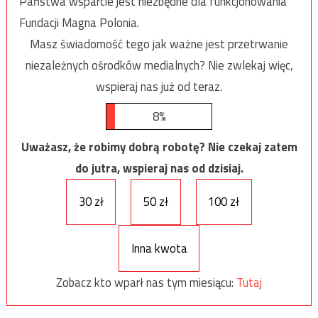
Państwa wsparcie jest niezbędne dla funkcjonowania
Fundacji Magna Polonia.
Masz świadomość tego jak ważne jest przetrwanie
niezależnych ośrodków medialnych? Nie zwlekaj więc,
wspieraj nas już od teraz.
8%
Uważasz, że robimy dobrą robotę? Nie czekaj zatem
do jutra, wspieraj nas od dzisiaj.
30 zł
50 zł
100 zł
Inna kwota
Zobacz kto wparł nas tym miesiącu:
Tutaj