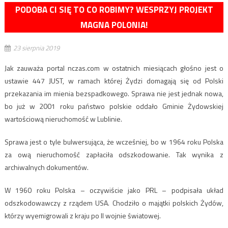
PODOBA CI SIĘ TO CO ROBIMY? WESPRZYJ PROJEKT
MAGNA POLONIA!
23 sierpnia 2019
Jak zauważa portal nczas.com w ostatnich miesiącach głośno jest o
ustawie 447 JUST, w ramach której Żydzi domagają się od Polski
przekazania im mienia bezspadkowego. Sprawa nie jest jednak nowa,
bo już w 2001 roku państwo polskie oddało Gminie Żydowskiej
wartościową nieruchomość w Lublinie.
Sprawa jest o tyle bulwersująca, że wcześniej, bo w 1964 roku Polska
za ową nieruchomość zapłaciła odszkodowanie. Tak wynika z
archiwalnych dokumentów.
W 1960 roku Polska – oczywiście jako PRL – podpisała układ
odszkodowawczy z rządem USA. Chodziło o majątki polskich Żydów,
którzy wyemigrowali z kraju po II wojnie światowej.