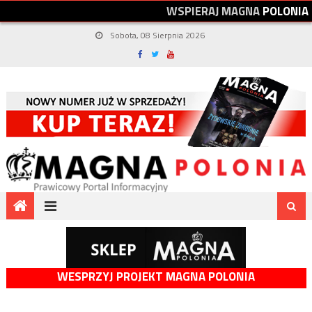
W
S
P
I
E
R
A
J
M
A
G
N
A
P
O
L
O
N
I
A
Sobota, 08 Sierpnia 2026
WESPRZYJ PROJEKT MAGNA POLONIA