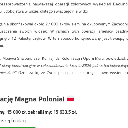
przeprowadzenia największej operacji zbiorowych wysiedleń Beduin
ludobójstwa w Gazie, dlatego świat tego nie widzi.
legalnie skonfiskował około 27 000 akrów ziemi na okupowanym Zachodn
szczenia swoich wiosek​. W ramach tych operacji izraelscy osadni
zginęło 12 Palestyńczyków. W ten sposób kontynuowany jest trwający 
mi.
, Moayya Sha’ban, szef Komisji ds. Kolonizacji i Oporu Muru, powiedział, 
 plany konstrukcyjne w celu zbudowania łącznie 8829 jednostek kolonialny
mieszkań”.
Oznacza to, że Żydzi planują dalsze przymusowe wysiedlen
ację Magna Polonia!
my:
15 000
zł, zebraliśmy:
15 633,5
zł.
szej fundacji.