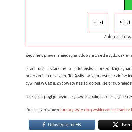
30 zł
50 zł
Zobacz kto w
Zgodnie z prawem międzynarodowym osiedla żydowskie na Z
Izrael jest oskarżony o ludobójstwo przed Międzyna
orzeczeniem nakazano Tel Awiwowi zaprzestanie aktów lud
cywilnej w Gazie. Żydowscy naziści ogłosili, że prawo międ
Na zdjęciu poglądowym – żydowska policja aresztująca Pale
Polecamy również:
Europejczycy chcą wykluczenia Izraela z 
Udostępnij na FB
Twee