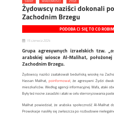
ŚWIAT
WIADOMOŚCI
ŻYDZI
Żydowscy naziści dokonali 
Zachodnim Brzegu
PODOBA CI SIĘ TO CO ROBI
15 czerwca 2024
Grupa agresywnych izraelskich tzw. „
arabskiej wiosce Al-Malihat, położon
Zachodnim Brzegu.
Żydowscy naziści zaatakowali beduińską wioskę na Zacho
Hassan Malihat,
poinformował
, że agresywni Żydzi dwuk
mieszkańców. Według agencji informacyjnej Wafa, ataki ob
Były też nocne zasadzki i ataki w celu sterroryzowania past
Malihat powiedział, że arabska społeczność Al-Malihat 
Prowokacje nasiliły się zwłaszcza po rozbudowie nielegal