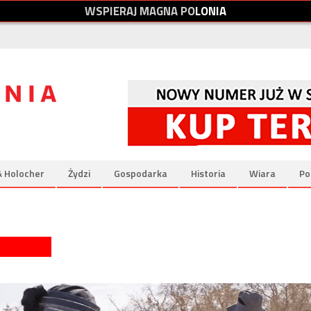
W
S
P
I
E
R
A
J
M
A
G
N
A
P
O
L
O
N
I
A
& Holocher
Żydzi
Gospodarka
Historia
Wiara
Po