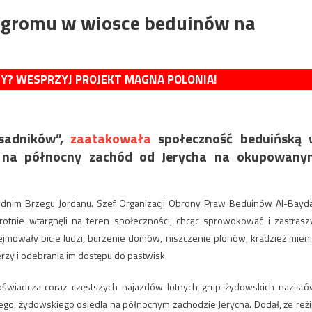
pogromu w wiosce beduinów na
MY? WESPRZYJ PROJEKT MAGNA POLONIA!
osadników”,
zaatakowała
społeczność beduińską 
ej na północny zachód od Jerycha na okupowan
dnim Brzegu Jordanu. Szef Organizacji Obrony Praw Beduinów Al-Bayda
rotnie wtargnęli na teren społeczności, chcąc sprowokować i zastrasz
ejmowały bicie ludzi, burzenie domów, niszczenie plonów, kradzież mieni
erzy i odebrania im dostępu do pastwisk.
doświadcza coraz częstszych najazdów lotnych grup żydowskich nazistó
nego, żydowskiego osiedla na północnym zachodzie Jerycha. Dodał, że reż