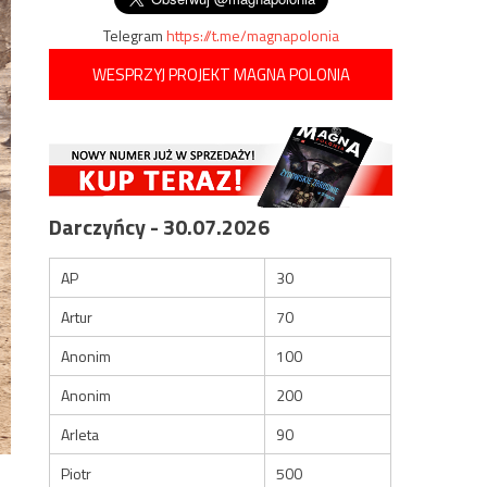
Telegram
https://t.me/magnapolonia
WESPRZYJ PROJEKT MAGNA POLONIA
Darczyńcy - 30.07.2026
AP
30
Artur
70
Anonim
100
Anonim
200
Arleta
90
Piotr
500