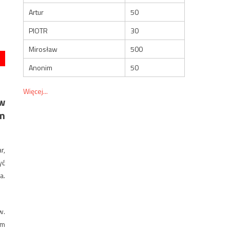
Artur
50
PIOTR
30
Mirosław
500
Anonim
50
Więcej...
w
ym
r,
yć
a.
w.
im