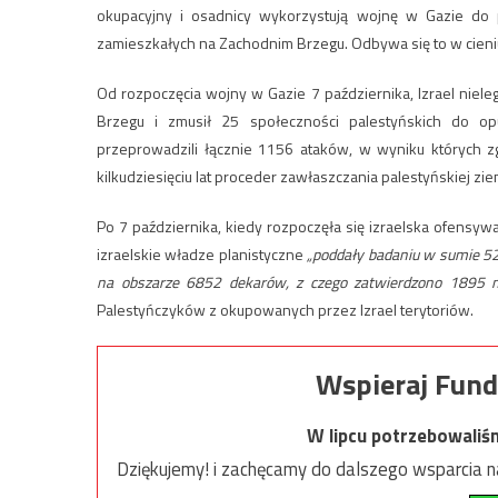
okupacyjny i osadnicy wykorzystują wojnę w Gazie do 
zamieszkałych na Zachodnim Brzegu. Odbywa się to w cieniu 
Od rozpoczęcia wojny w Gazie 7 października, Izrael nie
Brzegu i zmusił 25 społeczności palestyńskich do opu
przeprowadzili łącznie 1156 ataków, w wyniku których 
kilkudziesięciu lat proceder zawłaszczania palestyńskiej zie
Po 7 października, kiedy rozpoczęła się izraelska ofensywa
izraelskie władze planistyczne
„poddały badaniu w sumie 52
na obszarze 6852 dekarów, z czego zatwierdzono 1895 
Palestyńczyków z okupowanych przez Izrael terytoriów.
Wspieraj Fund
W lipcu potrzebowaliś
Dziękujemy! i zachęcamy do dalszego wsparcia na