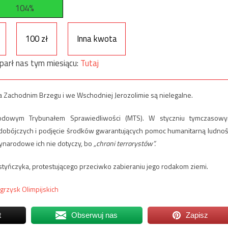
104%
100 zł
Inna kwota
parł nas tym miesiącu:
Tutaj
achodnim Brzegu i we Wschodniej Jerozolimie są nielegalne.
rodowym Trybunałem Sprawiedliwości (MTS). W styczniu tymczasow
obójczych i podjęcie środków gwarantujących pomoc humanitarną ludnoś
zynarodowe ich nie dotyczy, bo
„chroni terrorystów”.
styńczyka, protestującego przeciwko zabieraniu jego rodakom ziemi.
Igrzysk Olimpijskich
t
Obserwuj nas
Zapisz