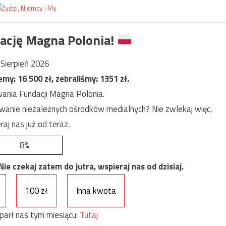
ację Magna Polonia!
Sierpień 2026
jemy:
16 500
zł, zebraliśmy:
1351
zł.
ania Fundacji Magna Polonia.
anie niezależnych ośrodków medialnych? Nie zwlekaj więc,
raj nas już od teraz.
8%
e czekaj zatem do jutra, wspieraj nas od dzisiaj.
100 zł
Inna kwota
parł nas tym miesiącu:
Tutaj