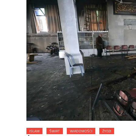
ISLAM
ŚWIAT
WIADOMOŚCI
ŻYDZI