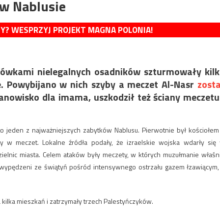
 w Nablusie
MY? WESPRZYJ PROJEKT MAGNA POLONIA!
ojówkami nielegalnych osadników szturmowały kil
. Powybijano w nich szyby a meczet Al-Nasr
zost
tanowisko dla imama, uszkodził też ściany meczetu
 to jeden z najważniejszych zabytków Nablusu. Pierwotnie był kościołem
y w meczet. Lokalne źródła podały, że izraelskie wojska wdarły się
ielnic miasta. Celem ataków były meczety, w których muzułmanie właśn
i wypędzeni ze świątyń pośród intensywnego ostrzału gazem łzawiącym,
 kilka mieszkań i zatrzymały trzech Palestyńczyków.