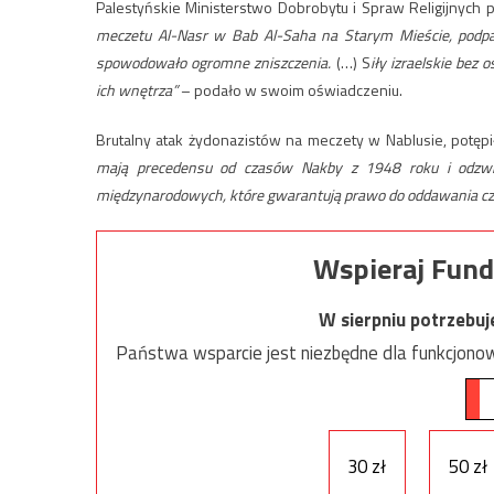
Palestyńskie Ministerstwo Dobrobytu i Spraw Religijnych po
meczetu Al-Nasr w Bab Al-Saha na Starym Mieście, podpal
spowodowało ogromne zniszczenia.
(…) S
iły izraelskie bez
ich wnętrza”
– podało w swoim oświadczeniu.
Brutalny atak żydonazistów na meczety w Nablusie, potęp
mają precedensu od czasów Nakby z 1948 roku i odzwierc
międzynarodowych, które gwarantują prawo do oddawania czc
Wspieraj Fund
W sierpniu potrzebu
Państwa wsparcie jest niezbędne dla funkcjonow
30 zł
50 zł