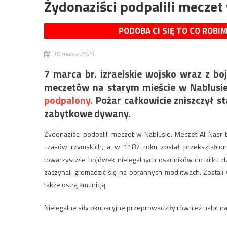
Żydonaziści podpalili meczet
PODOBA CI SIĘ TO CO ROBI
10 marca 2025
7 marca br. izraelskie wojsko wraz z b
meczetów na starym mieście w Nablusie
podpalony.
Pożar całkowicie zniszczył s
zabytkowe dywany.
Żydonaziści podpalili meczet w Nablusie. Meczet Al-Nasr
czasów rzymskich, a w 1187 roku został przekształcon
towarzystwie bojówek nielegalnych osadników do kilku dz
zaczynali gromadzić się na porannych modlitwach. Zostal
także ostrą amunicją.
Nielegalne siły okupacyjne przeprowadziły również nalot na