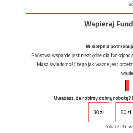
Wspieraj Fund
W sierpniu potrzebu
Państwa wsparcie jest niezbędne dla funkcjonow
Masz świadomość tego jak ważne jest przetrw
wspie
Uważasz, że robimy dobrą robotę? Ni
30 zł
50 zł
Zobacz kto w