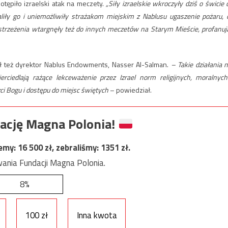
tępiło izraelski atak na meczety.
„Siły izraelskie wkroczyły dziś o świcie 
iły go i uniemożliwiły strażakom miejskim z Nablusu ugaszenie pożaru, 
 ostrzeżenia wtargnęły też do ​​innych meczetów na Starym Mieście, profanuj
ił też dyrektor Nablus Endowments, Nasser Al-Salman.
–
Takie działania n
iedlają rażące lekceważenie przez Izrael norm religijnych, moralnych
i Bogu i dostępu do miejsc świętych
– powiedział.
ację Magna Polonia!
jemy:
16 500
zł, zebraliśmy:
1351
zł.
ania Fundacji Magna Polonia.
8%
100 zł
Inna kwota