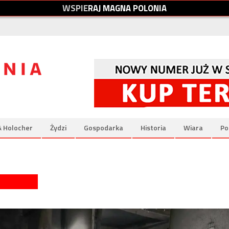
W
S
P
I
E
R
A
J
M
A
G
N
A
P
O
L
O
N
I
A
& Holocher
Żydzi
Gospodarka
Historia
Wiara
Po