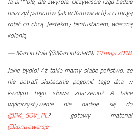
Ja pi***ole, ale zwyrole. Oczywiście rząd będzie
niszczył patriotów (jak w Katowicach) a ci mogą
robić co chcą. Jesteśmy bsntustanem, wieczną
kolonią.
— Marcin Rola (@MarcinRola89)
19 maja 2018
Jakie bydło! Aż takie mamy słabe państwo, że
nie potrafi skutecznie pogonić tego dna w
każdym tego słowa znaczeniu? A takie
wykorzystywanie nie nadaje się do
@PK_GOV_PL
? gotowy materiał
@kontrowersje