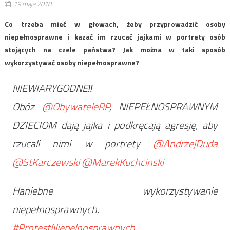
19 maja 2018
Co trzeba mieć w głowach, żeby przyprowadzić osoby
niepełnosprawne i kazać im rzucać jajkami w portrety osób
stojących na czele państwa? Jak można w taki sposób
wykorzystywać osoby niepełnosprawne?
NIEWIARYGODNE‼️
Obóz
@ObywateleRP
, NIEPEŁNOSPRAWNYM
DZIECIOM dają jajka i podkręcają agresję, aby
rzucali nimi w portrety
@AndrzejDuda
@StKarczewski
@MarekKuchcinski
Haniebne wykorzystywanie
niepełnosprawnych.
#ProtestNiepelnosprawnych