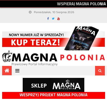
W
S
P
I
E
R
A
J
M
A
G
N
A
P
O
L
O
N
I
A
Poniedziałek, 10 Sierpnia 2026
WESPRZYJ PROJEKT MAGNA POLONIA