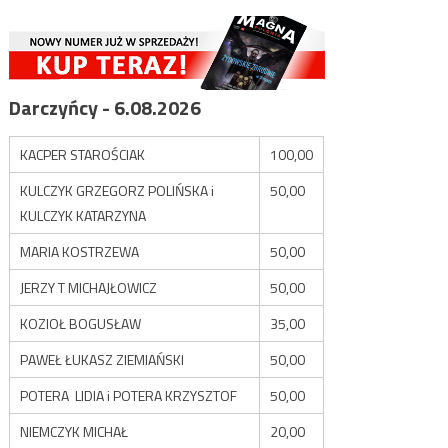
Darczyńcy - 6.08.2026
KACPER STAROŚCIAK
100,00
KULCZYK GRZEGORZ POLIŃSKA i
50,00
KULCZYK KATARZYNA
MARIA KOSTRZEWA
50,00
JERZY T MICHAJŁOWICZ
50,00
KOZIOŁ BOGUSŁAW
35,00
PAWEŁ ŁUKASZ ZIEMIAŃSKI
50,00
POTERA LIDIA i POTERA KRZYSZTOF
50,00
NIEMCZYK MICHAŁ
20,00