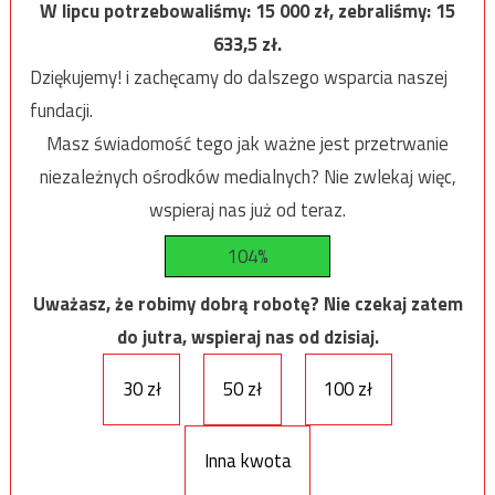
W lipcu potrzebowaliśmy:
15 000
zł, zebraliśmy:
15
633,5
zł.
Dziękujemy! i zachęcamy do dalszego wsparcia naszej
fundacji.
Masz świadomość tego jak ważne jest przetrwanie
niezależnych ośrodków medialnych? Nie zwlekaj więc,
wspieraj nas już od teraz.
104%
Uważasz, że robimy dobrą robotę? Nie czekaj zatem
do jutra, wspieraj nas od dzisiaj.
30 zł
50 zł
100 zł
Inna kwota