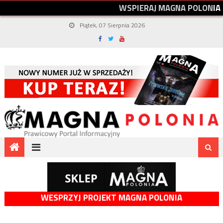
W
S
P
I
E
R
A
J
M
A
G
N
A
P
O
L
O
N
I
A
Piątek, 07 Sierpnia 2026
WESPRZYJ PROJEKT MAGNA POLONIA