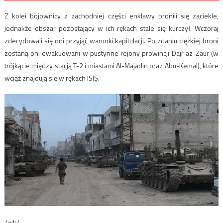
Z kolei bojownicy z zachodniej części enklawy bronili się zaciekle,
jednakże obszar pozostający w ich rękach stale się kurczył. Wczoraj
zdecydowali się oni przyjąć warunki kapitulacji. Po zdaniu ciężkiej broni
zostaną oni ewakuowani w pustynne rejony prowincji Dajr az-Zaur (w
trójkącie między stacją T-2 i miastami Al-Majadin oraz Abu-Kemal), które
wciąż znajdują się w rękach ISIS.
/wk/