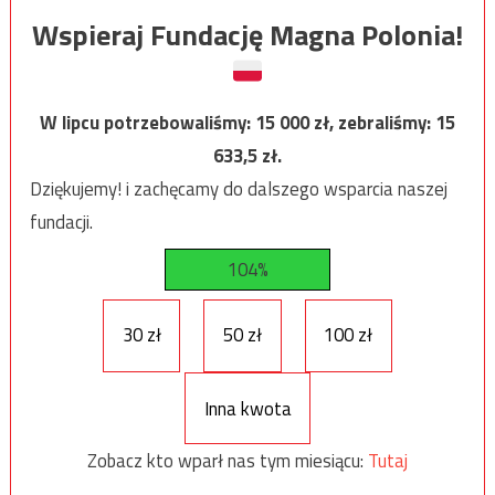
Wspieraj Fundację Magna Polonia!
W lipcu potrzebowaliśmy:
15 000
zł, zebraliśmy:
15
633,5
zł.
Dziękujemy! i zachęcamy do dalszego wsparcia naszej
fundacji.
104%
30 zł
50 zł
100 zł
Inna kwota
Zobacz kto wparł nas tym miesiącu:
Tutaj