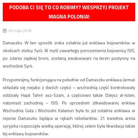
PODOBA CI SIĘ TO CO ROBIMY? WESPRZYJ PROJEKT
MAGNA POLONIA!
20 maja 2018
Damaszku. W ten sposób znika ostatnia już enklawa bojowników w
okolicach stolicy Syrii. W myśl zawartego porozumienia bojownicy ISIS,
po zdaniu ciężkiej broni, zostaną ewakuowani na teren pustynny na
wschodzie Syrii.
Przypomnijmy, funkcjonująca na południe od Damaszku enklawa Jarmuk
składała się niejako z dwóch części – wschodnią część kontrolowały
oddziały Hajat Tahrir asz-Szam, a częściowo także Dżejsz al-Islam,
natomiast zachodnią – ISIS. Po uprzednim zlikwidowaniu enklaw
Wschodnia Guta i Wschodni Kalamun była to już ostatnia enklawa w
rejonie Damaszku będąca w rękach rebeliantów. 21 kwietnia armia
syryjska rozpoczęła wielką operację, której celem była likwidacja także
tej enklawy bojowników.