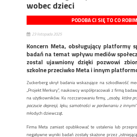
wobec dzieci
PODOBA CI SIĘ TO CO ROBI
23 listopada 2025
Koncern Meta, obsługujący platformy 
badań na temat wpływu mediów społeczn
zostal ujawniony dzięki pozwowi zbi
szkolne przeciwko Meta i innym platfor
Zuckerberg ukrył badania wskazujące na szkodliwość m
„Projekt Merkury”, n
aukowcy współpracowali z firmą badawc
na użytkowników. Ku rozczarowaniu firmy,
„osoby, które p
poczucie depresji, lęku, samotności w porównaniu z innymi”
młodych dziewcząt.
Firma Meta zamiast opublikować te ustalenia lub przepro
negatywne wyniki badań zostały skażone przez „istniejącą