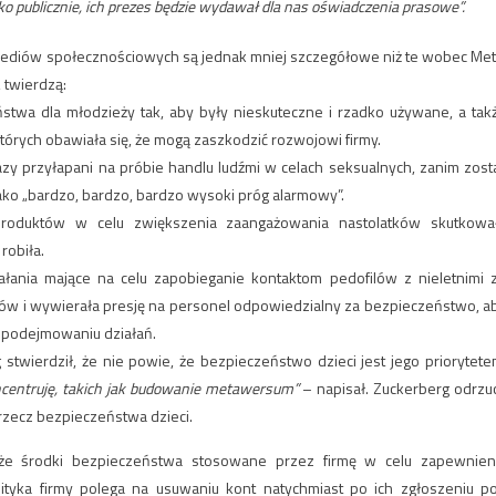
ko publicznie, ich prezes będzie wydawał dla nas oświadczenia prasowe”.
 mediów społecznościowych są jednak mniej szczegółowe niż te wobec Met
 twierdzą:
twa dla młodzieży tak, aby były nieskuteczne i rzadko używane, a tak
tórych obawiała się, że mogą zaszkodzić rozwojowi firmy.
zy przyłapani na próbie handlu ludźmi w celach seksualnych, zanim zosta
jako „bardzo, bardzo, bardzo wysoki próg alarmowy”.
produktów w celu zwiększenia zaangażowania nastolatków skutkowa
robiła.
łania mające na celu zapobieganie kontaktom pedofilów z nieletnimi 
ów i wywierała presję na personel odpowiedzialny za bezpieczeństwo, a
epodejmowaniu działań.
twierdził, że nie powie, że bezpieczeństwo dzieci jest jego priorytete
ncentruję, takich jak budowanie metawersum”
– napisał. Zuckerberg odrzuc
rzecz bezpieczeństwa dzieci.
 że środki bezpieczeństwa stosowane przez firmę w celu zapewnien
ityka firmy polega na usuwaniu kont natychmiast po ich zgłoszeniu p