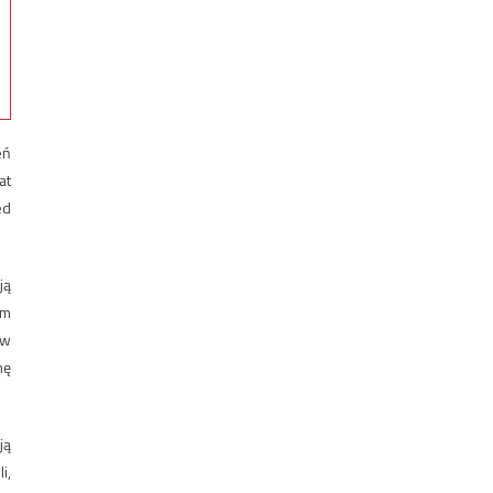
eń
at
ed
ją
em
 w
nę
ją
i,