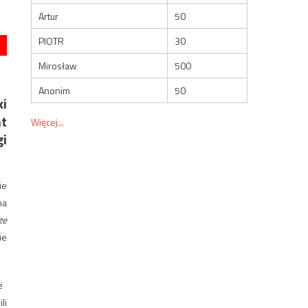
Artur
50
PIOTR
30
Mirosław
500
Anonim
50
i
nt
Więcej...
i
ie
ma
ze
ie
​​
li