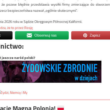
ł, że pozew błędnie przedstawia wysiłki firmy zmierzające do stworzen
a rzecz bezpieczeństwa nazwał „ogólnie skutecznymi”.
ia 2026 roku w Sądzie Okręgowym Północnej Kalifornii.
dza, że to przez Rosję
t
Obserwuj nas
Zapisz
nictwo:
t jeszcze naród polski?
ację Magna Polonia!