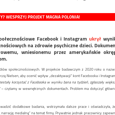
MY? WESPRZYJ PROJEKT MAGNA POLONIA!
społecznościowe Facebook i Instagram
ukrył
wynik
ościowych na zdrowie psychiczne dzieci. Dokume
orowemu, wniesionemu przez amerykańskie okręg
mom.
ediów społecznościowych. W projekcie badawczym z 2020 roku o nazw
zą Nielsen, aby ocenić wpływ „dezaktywacji” kont Facebooka i Instagra
rzestały korzystać z Facebooka w wyniku bana na tydzień, zgłaszały więks
– czytamy w wewnętrznych dokumentach. Problem ma dotyczyć główn
wadzić dodatkowe badania, wstrzymała dalsze prace i oświadczyła, że 
 narrację medialną” na temat firmy.
Prywatnie jednak pracownicy zapewni