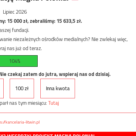
Lipiec 2026
my:
15 000
zł, zebraliśmy:
15 633,5
zł.
szej fundacji.
anie niezależnych ośrodków medialnych? Nie zwlekaj więc,
raj nas już od teraz.
104%
e czekaj zatem do jutra, wspieraj nas od dzisiaj.
100 zł
Inna kwota
parł nas tym miesiącu:
Tutaj
s://kancelaria-litwin.pl