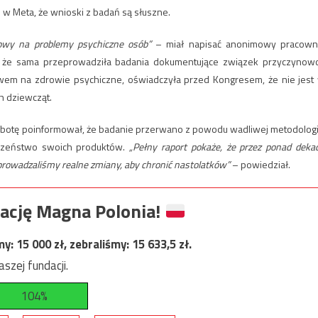
 w Meta, że ​​wnioski z badań są słuszne.
owy na problemy psychiczne osób”
– miał napisać anonimowy pracown
o że sama przeprowadziła badania dokumentujące związek przyczynow
em na zdrowie psychiczne, oświadczyła przed Kongresem, że nie jest
ch dziewcząt.
otę poinformował, że badanie przerwano z powodu wadliwej metodologii
eczeństwo swoich produktów.
„Pełny raport pokaże, że przez ponad deka
prowadzaliśmy realne zmiany, aby chronić nastolatków”
– powiedział.
ację Magna Polonia!
my:
15 000
zł, zebraliśmy:
15 633,5
zł.
szej fundacji.
104%