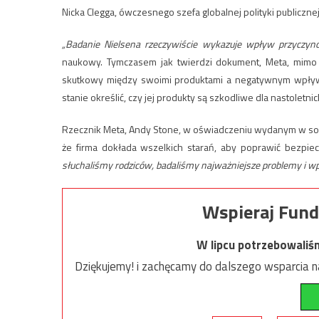
Nicka Clegga, ówczesnego szefa globalnej polityki publicznej
„Badanie Nielsena rzeczywiście wykazuje wpływ przyczyn
naukowy. Tymczasem j
ak twierdzi dokument, Meta, mim
skutkowy między swoimi produktami a negatywnym wpływ
stanie określić, czy jej produkty są szkodliwe dla nastoletni
Rzecznik Meta, Andy Stone, w oświadczeniu wydanym w sob
że firma dokłada wszelkich starań, aby poprawić bezpi
słuchaliśmy rodziców, badaliśmy najważniejsze problemy i w
Wspieraj Fund
W lipcu potrzebowaliś
Dziękujemy! i zachęcamy do dalszego wsparcia na