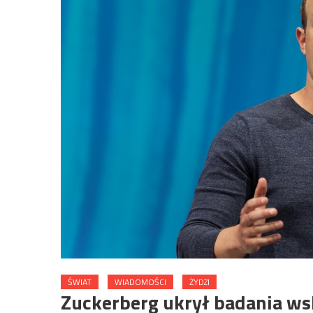
ŚWIAT
WIADOMOŚCI
ŻYDZI
Zuckerberg ukrył badania ws