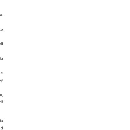
a.
że
li
ła
ze
by
m,
ił
ia
od