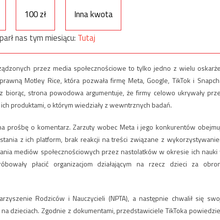
100 zł
Inna kwota
parł nas tym miesiącu:
Tutaj
ądzonych przez media społecznościowe to tylko jedno z wielu oskarż
prawną Motley Rice, która pozwała firmę Meta, Google
,
TikTok i Snapch
cz biorąc, strona powodowa argumentuje, że firmy celowo ukrywały prz
z ich produktami, o którym wiedziały z wewntrznych badań.
 na prośbę o komentarz.
Zarzuty wobec Meta i jego konkurentów obejmu
ystania z ich platform, brak reakcji na treści związane z wykorzystywani
tania mediów społecznościowych przez nastolatków w okresie ich nauki
óbowały płacić organizacjom działającym na rzecz dzieci za obro
yszenie Rodziców i Nauczycieli (NPTA), a następnie chwalił się swo
na dzieciach. Zgodnie z dokumentami, przedstawiciele TikToka powiedziel