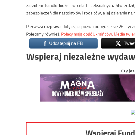
zarzutem handlu ludźmi w celach seksualnych.
Stwierdzi
zabezpieczeń dla nastolatków i rodziców, a jej działania n
Pierwsza rozprawa dotycząca pozwu odbędzie się 26 styczn
Polecamy również:
Polacy mają dość Ukraińców. Media twier
Udostępnij na FB
Twee
Wspieraj niezależne wydaw
Czy jes
Wspieraj Fund