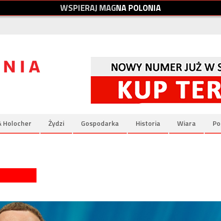
W
S
P
I
E
R
A
J
M
A
G
N
A
P
O
L
O
N
I
A
& Holocher
Żydzi
Gospodarka
Historia
Wiara
Po