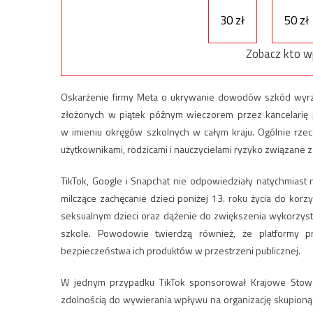
30 zł
50 zł
Zobacz kto w
Oskarżenie firmy Meta o ukrywanie dowodów szkód wyrz
złożonych w piątek późnym wieczorem przez kancelarię 
w
imieniu okręgów szkolnych w całym kraju. Ogólnie rze
użytkownikami, rodzicami i nauczycielami ryzyko związane 
TikTok, Google i Snapchat nie odpowiedziały natychmiast
milczące zachęcanie dzieci poniżej 13. roku życia do korz
seksualnym dzieci oraz dążenie do zwiększenia wykorzys
szkole. Powodowie twierdzą również, że platformy pr
bezpieczeństwa ich produktów w przestrzeni publicznej.
W jednym przypadku TikTok sponsorował Krajowe Stowarz
zdolnością do wywierania wpływu na organizację skupioną 