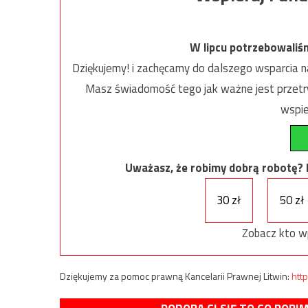
W lipcu potrzebowaliś
Dziękujemy! i zachęcamy do dalszego wsparcia na
Masz świadomość tego jak ważne jest przetrw
wspie
Uważasz, że robimy dobrą robotę? Ni
30 zł
50 zł
Zobacz kto w
Dziękujemy za pomoc prawną Kancelarii Prawnej Litwin:
http