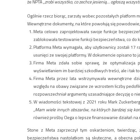
że NPTA
„zrobi wszystko, co zechce jesienią… ogłoszą wszyst
Ogólnie rzecz biorąc, zarzuty wobec pozostałych platform
Wewnętrzne dokumenty, na które powołują się powodowie,
Meta celowo zaprojektowała swoje funkcje bezpieczeńs
zablokowała testowanie funkcji bezpieczeństwa, co do k
Platforma Meta wymagała, aby użytkownicy zostali 17 ra
usunięci ze swojej platformy. W dokumencie opisano to 
Firma Meta zdała sobie sprawę, że optymalizacja 
wyświetlaniem im bardziej szkodliwych treści, ale i tak to 
Firma Meta przez lata wstrzymywała wewnętrzne dzia
względu na obawy związane ze wzrostem liczby pedofil
rozpowszechniał argumenty uzasadniające decyzję o ni
W wiadomości tekstowej z 2021 roku Mark Zuckerberg s
„Mam wiele innych obszarów, na których bardziej się ko
również prośby Clega o lepsze finansowanie działań na 
Stone z Meta zaprzeczył tym oskarżeniom, twierdząc,
bezpieczeństwa nastolatkom są skuteczne, a obecna pol