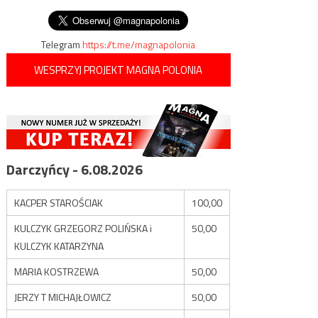
Zachodnim Brzegu
wpisu
jego mediów wobec dzieci
Telegram
https://t.me/magnapolonia
WESPRZYJ PROJEKT MAGNA POLONIA
Darczyńcy - 6.08.2026
KACPER STAROŚCIAK
100,00
KULCZYK GRZEGORZ POLIŃSKA i
50,00
KULCZYK KATARZYNA
MARIA KOSTRZEWA
50,00
JERZY T MICHAJŁOWICZ
50,00