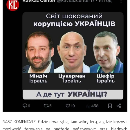
NASZ KOMENTARZ: Gdzie drwa rąbią, tam wióry lecą, a gdzie kryzys i
możliwość żerowania na budżecie państwowym oraz biednych