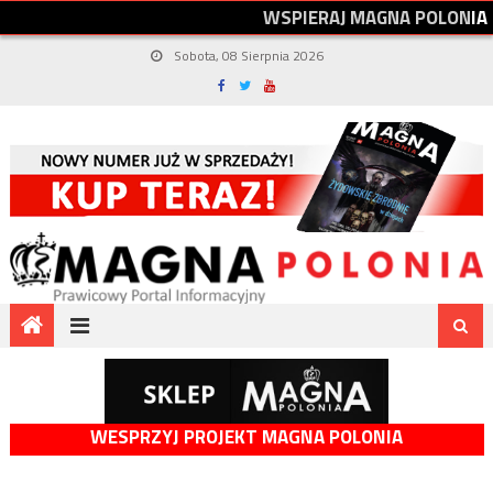
W
S
P
I
E
R
A
J
M
A
G
N
A
P
O
L
O
N
I
A
Sobota, 08 Sierpnia 2026
WESPRZYJ PROJEKT MAGNA POLONIA