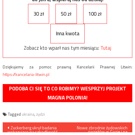
30 zł
50 zł
100 zł
Inna kwota
Zobacz kto wparł nas tym miesiącu:
Tutaj
Dziękujemy za pomoc prawną Kancelarii Prawnej Litwin:
https://kancelaria-litwin.pl
PODOBA CI SIĘ TO CO ROBIMY? WESPRZYJ PROJEKT
MAGNA POLONIA!
Tagged
ukraina
,
żydzi
Nawigacja
Zuckerberg ukrył badania
Nowe zbrodnie żydowskich
nazistów w Gazie i na
wskazujące na szkodliwość