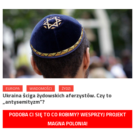
EUROPA
WIADOMOŚCI
ŻYDZI
Ukraina ściga żydowskich aferzystów. Czy to
„antysemityzm”?
PODOBA CI SIĘ TO CO ROBIMY? WESPRZYJ PROJEKT
MAGNA POLONIA!