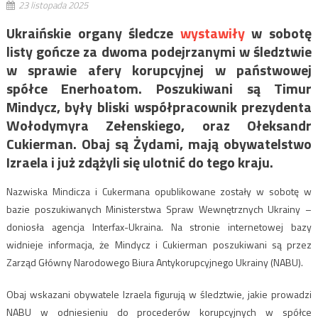
23 listopada 2025
Ukraińskie organy śledcze
wystawiły
w sobotę
listy gończe za dwoma podejrzanymi w śledztwie
w sprawie afery korupcyjnej w państwowej
spółce Enerhoatom. Poszukiwani są Timur
Mindycz, były bliski współpracownik prezydenta
Wołodymyra Zełenskiego, oraz Ołeksandr
Cukierman. Obaj są Żydami, mają obywatelstwo
Izraela i już zdążyli się ulotnić do tego kraju.
Nazwiska Mindicza i Cukermana opublikowane zostały w sobotę w
bazie poszukiwanych Ministerstwa Spraw Wewnętrznych Ukrainy –
doniosła agencja Interfax-Ukraina. Na stronie internetowej bazy
widnieje informacja, że Mindycz i Cukierman poszukiwani są przez
Zarząd Główny Narodowego Biura Antykorupcyjnego Ukrainy (NABU).
Obaj wskazani obywatele Izraela figurują w śledztwie, jakie prowadzi
NABU w odniesieniu do procederów korupcyjnych w spółce