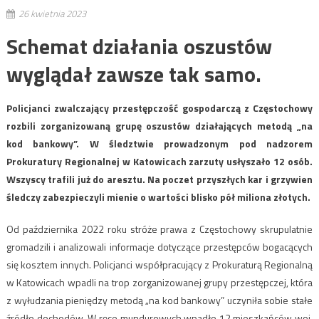
26 kwietnia 2023
Schemat działania oszustów
wyglądał zawsze tak samo.
Policjanci zwalczający przestępczość gospodarczą z Częstochowy
rozbili zorganizowaną grupę oszustów działających metodą „na
kod bankowy”. W śledztwie prowadzonym pod nadzorem
Prokuratury Regionalnej w Katowicach zarzuty usłyszało 12 osób.
Wszyscy trafili już do aresztu. Na poczet przyszłych kar i grzywien
śledczy zabezpieczyli mienie o wartości blisko pół miliona złotych.
Od października 2022 roku stróże prawa z Częstochowy skrupulatnie
gromadzili i analizowali informacje dotyczące przestępców bogacących
się kosztem innych. Policjanci współpracujący z Prokuraturą Regionalną
w Katowicach wpadli na trop zorganizowanej grupy przestępczej, która
z wyłudzania pieniędzy metodą „na kod bankowy” uczyniła sobie stałe
źródło dochodów. W ręce mundurowych wpadło 12 mieszkańców woj.