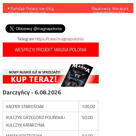
Nawigacja
Sondaż: Polacy nie chcą
Naukowcy: literatura
nieanglojęzyczna –
zakazu rejestracji aut
podstawowym źródłem
wpisu
spalinowych i ograniczania
wiedzy dla twórców polityki
obrotu gotówką
ochrony przyrody
Telegram
https://t.me/magnapolonia
WESPRZYJ PROJEKT MAGNA POLONIA
Darczyńcy - 6.08.2026
KACPER STAROŚCIAK
100,00
KULCZYK GRZEGORZ POLIŃSKA i
50,00
KULCZYK KATARZYNA
MARIA KOSTRZEWA
50,00