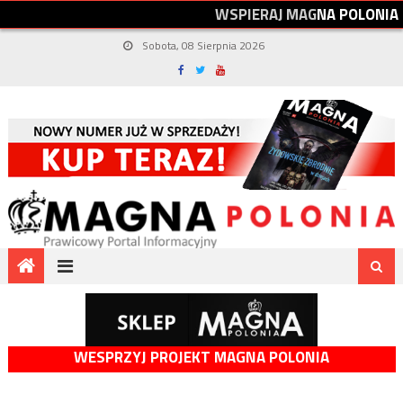
W
S
P
I
E
R
A
J
M
A
G
N
A
P
O
L
O
N
I
A
Sobota, 08 Sierpnia 2026
WESPRZYJ PROJEKT MAGNA POLONIA