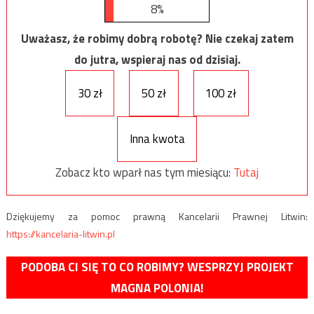
8%
Uważasz, że robimy dobrą robotę? Nie czekaj zatem
do jutra, wspieraj nas od dzisiaj.
30 zł
50 zł
100 zł
Inna kwota
Zobacz kto wparł nas tym miesiącu:
Tutaj
Dziękujemy za pomoc prawną Kancelarii Prawnej Litwin:
https://kancelaria-litwin.pl
PODOBA CI SIĘ TO CO ROBIMY? WESPRZYJ PROJEKT
MAGNA POLONIA!