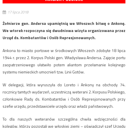
17 lipca 2018
Żołnierze gen. Andersa upamiętnią we Włoszech bitwę o Ankonę.
We wtorek rozpoczyna się dwudniowa wizyta organizowana przez
Urząd ds. Kombatantów i Osób Represjonowanych.
Ankona to miasto portowe w środkowych Włoszech zdobyte 18 lipca
1944 r. przez 2. Korpus Polski gen. Władysława Andersa. Zajęcie portu
zaopatrzeniowego ułatwiło potem aliantom przełamanie kolejnego
systemu niemieckich umocnień tzw. Linii Gotów.
W delegacji, która wyruszyła do Loreto i Ankony na obchody 74.
rocznicy tamtych wydarzeń, uczestniczą weterani 2. Korpusu Polskiego,
członkowie Rady ds. Kombatantów i Osób Represjonowanych przy
szefie urzędu, przedstawiciele urzędu oraz władz państwowych.
To dla naszych weteranów szczególna chwila wdzięczności dla
kolegów, którzy pozostali we włoskiej ziemi – oświadczył szef Urzędu