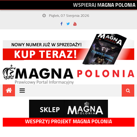
W
S
P
I
E
R
A
J
M
A
G
N
A
P
O
L
O
N
I
A
Piątek, 07 Sierpnia 2026
WESPRZYJ PROJEKT MAGNA POLONIA