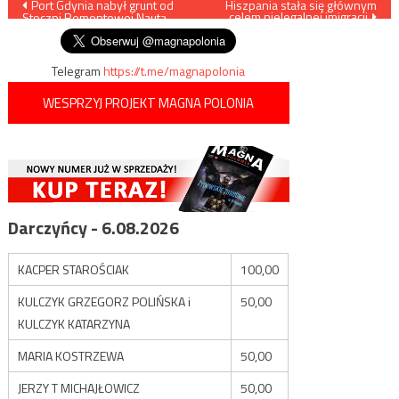
Nawigacja
Port Gdynia nabył grunt od
Hiszpania stała się głównym
celem nielegalnej imigracji
Stoczni Remontowej Nauta
wpisu
Telegram
https://t.me/magnapolonia
WESPRZYJ PROJEKT MAGNA POLONIA
Darczyńcy - 6.08.2026
KACPER STAROŚCIAK
100,00
KULCZYK GRZEGORZ POLIŃSKA i
50,00
KULCZYK KATARZYNA
MARIA KOSTRZEWA
50,00
JERZY T MICHAJŁOWICZ
50,00