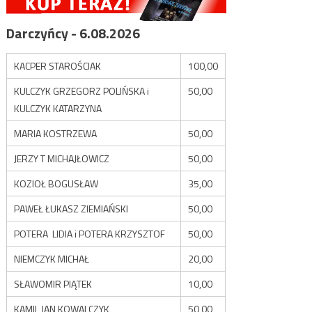
Darczyńcy - 6.08.2026
KACPER STAROŚCIAK
100,00
KULCZYK GRZEGORZ POLIŃSKA i
50,00
KULCZYK KATARZYNA
MARIA KOSTRZEWA
50,00
JERZY T MICHAJŁOWICZ
50,00
KOZIOŁ BOGUSŁAW
35,00
PAWEŁ ŁUKASZ ZIEMIAŃSKI
50,00
POTERA LIDIA i POTERA KRZYSZTOF
50,00
NIEMCZYK MICHAŁ
20,00
SŁAWOMIR PIĄTEK
10,00
KAMIL JAN KOWALCZYK
50,00