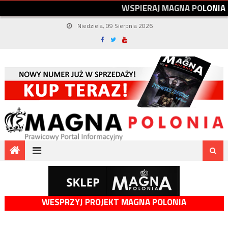
W
S
P
I
E
R
A
J
M
A
G
N
A
P
O
L
O
N
I
A
Niedziela, 09 Sierpnia 2026
WESPRZYJ PROJEKT MAGNA POLONIA