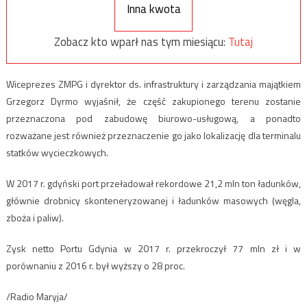
Inna kwota
Zobacz kto wparł nas tym miesiącu:
Tutaj
Wiceprezes ZMPG i dyrektor ds. infrastruktury i zarządzania majątkiem
Grzegorz Dyrmo wyjaśnił, że część zakupionego terenu zostanie
przeznaczona pod zabudowę biurowo-usługową, a ponadto
rozważane jest również przeznaczenie go jako lokalizację dla terminalu
statków wycieczkowych.
W 2017 r. gdyński port przeładował rekordowe 21,2 mln ton ładunków,
głównie drobnicy skonteneryzowanej i ładunków masowych (węgla,
zboża i paliw).
Zysk netto Portu Gdynia w 2017 r. przekroczył 77 mln zł i w
porównaniu z 2016 r. był wyższy o 28 proc.
/Radio Maryja/