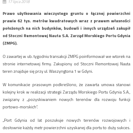
17 lipca 2018
Prawo użytkowania wieczystego gruntu o łącznej powierzchni
prawie 62 tys. metrów kwadratowych wraz z prawem własności
położonych na nich budynków, budowli i innych urządzeń zakupił
od Stoczni Remontowej Nauta S.A. Zarząd Morskiego Portu Gdynia
(ZMPG).
O zawartej w ub. tygodniu transakcji ZMPG poinformował we wtorek na
stronie internetowej firmy. Zakupiony od Stoczni Remontowej Nauta
teren znajduje się przy ul. Waszyngtona 1 w Gdyni.
W komunikacie prasowym podkreślono, że zawarta umowa stanowi
kolejny krok w realizacji strategii Zarządu Morskiego Portu Gdynia S.A.,
związany z „pozyskiwaniem nowych terenów dla rozwoju funkcji
portowo-morskich”.
„Port Gdynia od lat poszukuje nowych terenów rozwojowych i
dosłownie każdy metr powierzchni uzyskanej dla portu to duży sukces.