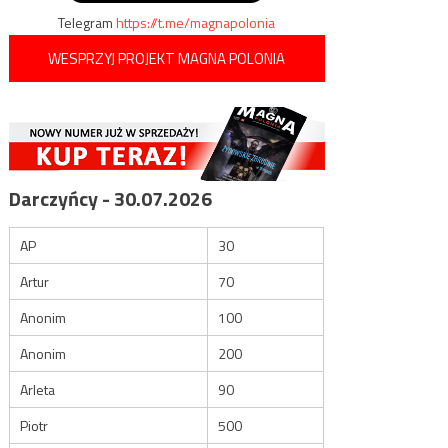
Telegram
https://t.me/magnapolonia
WESPRZYJ PROJEKT MAGNA POLONIA
Darczyńcy - 30.07.2026
AP
30
Artur
70
Anonim
100
Anonim
200
Arleta
90
Piotr
500