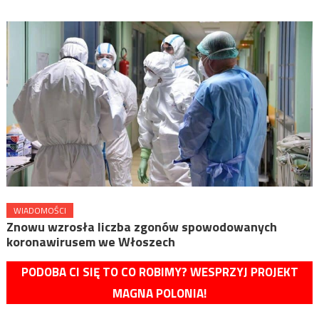
WIADOMOŚCI
Znowu wzrosła liczba zgonów spowodowanych
koronawirusem we Włoszech
PODOBA CI SIĘ TO CO ROBIMY? WESPRZYJ PROJEKT
MAGNA POLONIA!