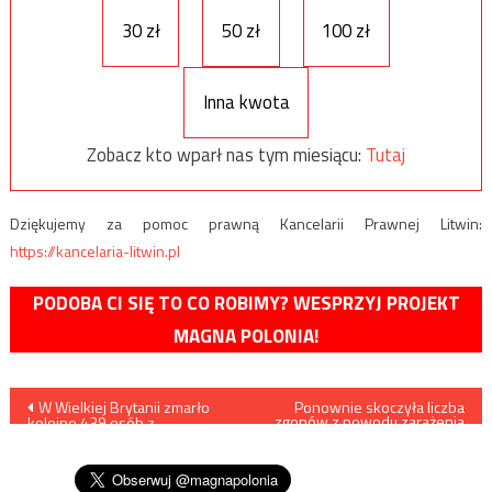
30 zł
50 zł
100 zł
Inna kwota
Zobacz kto wparł nas tym miesiącu:
Tutaj
Dziękujemy za pomoc prawną Kancelarii Prawnej Litwin:
https://kancelaria-litwin.pl
PODOBA CI SIĘ TO CO ROBIMY? WESPRZYJ PROJEKT
MAGNA POLONIA!
Nawigacja
W Wielkiej Brytanii zmarło
Ponownie skoczyła liczba
zgonów z powodu zarażenia
kolejne 439 osób z
koronawirusem we Francji
wpisu
koronawirusem, to najmniej
od początku kwietnia