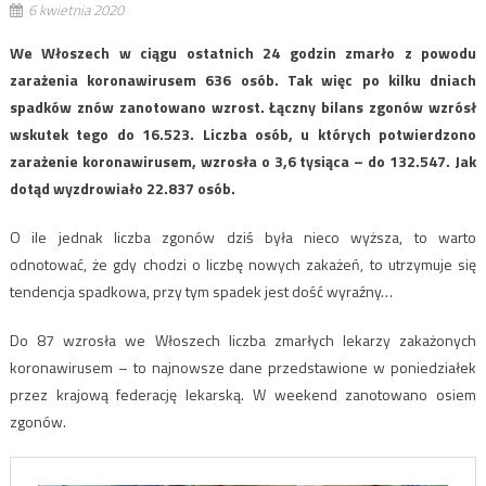
6 kwietnia 2020
We Włoszech w ciągu ostatnich 24 godzin zmarło z powodu
zarażenia koronawirusem 636 osób. Tak więc po kilku dniach
spadków znów zanotowano wzrost. Łączny bilans zgonów wzrósł
wskutek tego do 16.523. Liczba osób, u których potwierdzono
zarażenie koronawirusem, wzrosła o 3,6 tysiąca – do 132.547. Jak
dotąd wyzdrowiało 22.837 osób.
O ile jednak liczba zgonów dziś była nieco wyższa, to warto
odnotować, że gdy chodzi o liczbę nowych zakażeń, to utrzymuje się
tendencja spadkowa, przy tym spadek jest dość wyraźny…
Do 87 wzrosła we Włoszech liczba zmarłych lekarzy zakażonych
koronawirusem – to najnowsze dane przedstawione w poniedziałek
przez krajową federację lekarską. W weekend zanotowano osiem
zgonów.