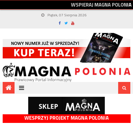
W
S
P
I
E
R
A
J
M
A
G
N
A
P
O
L
O
N
I
A
Piątek, 07 Sierpnia 2026
WESPRZYJ PROJEKT MAGNA POLONIA