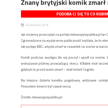
Znany brytyjski komik zmarł
PODOBA CI SIĘ TO CO ROBI
14 kwietnia 2019
Jak możemy przeczytać na portalu telewizjarepublika.pl Ian 
Zgromadzona na wydarzeniu publiczność myślała, że to ele
Jak podaje BBC, artysta zmarł w czwartek na scenie w barze 
Komik podczas występu źle się poczuł i upadł na scenie.
wskazywał później prowadzący skecz, 60latek miał wcześn
gdybym tu przed wami umarł – miał mówić Cognito.
Na miejsce dotarła karetka pogotowia, widzowie zostal
Powodem śmierci był zawał serca.
Źródło: telewizjarepublika.pl