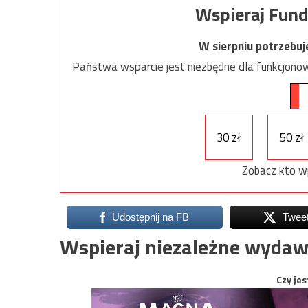
Wspieraj Fund
W sierpniu potrzebu
Państwa wsparcie jest niezbędne dla funkcjonow
30 zł
50 zł
Zobacz kto w
Udostępnij na FB
Twee
Wspieraj niezależne wydaw
Czy jes