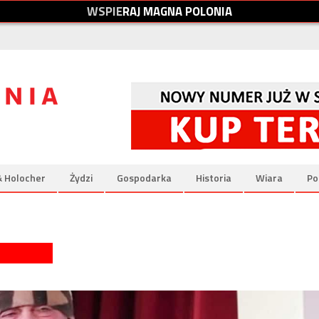
W
S
P
I
E
R
A
J
M
A
G
N
A
P
O
L
O
N
I
A
& Holocher
Żydzi
Gospodarka
Historia
Wiara
Po