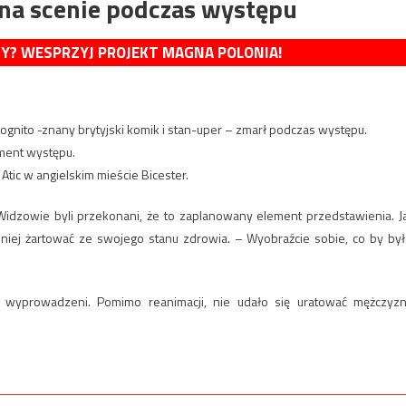
 na scenie podczas występu
MY? WESPRZYJ PROJEKT MAGNA POLONIA!
Cognito -znany brytyjski komik i stan-uper – zmarł podczas występu.
ment występu.
Atic w angielskim mieście Bicester.
 Widzowie byli przekonani, że to zaplanowany element przedstawienia. J
iej żartować ze swojego stanu zdrowia. – Wyobraźcie sobie, co by był
i wyprowadzeni. Pomimo reanimacji, nie udało się uratować mężczyzn