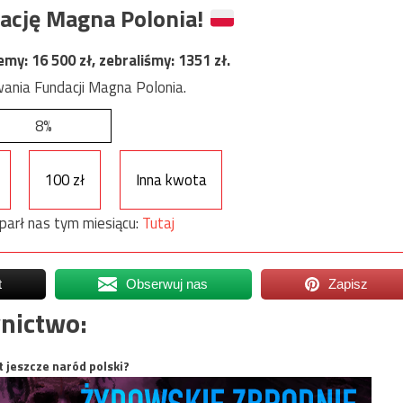
ację Magna Polonia!
jemy:
16 500
zł, zebraliśmy:
1351
zł.
ania Fundacji Magna Polonia.
8%
100 zł
Inna kwota
parł nas tym miesiącu:
Tutaj
t
Obserwuj nas
Zapisz
nictwo:
t jeszcze naród polski?