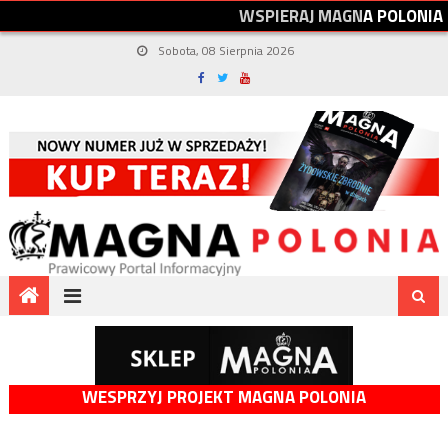
W
S
P
I
E
R
A
J
M
A
G
N
A
P
O
L
O
N
I
A
Sobota, 08 Sierpnia 2026
WESPRZYJ PROJEKT MAGNA POLONIA