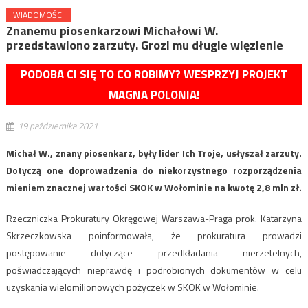
WIADOMOŚCI
Znanemu piosenkarzowi Michałowi W.
przedstawiono zarzuty. Grozi mu długie więzienie
PODOBA CI SIĘ TO CO ROBIMY? WESPRZYJ PROJEKT
MAGNA POLONIA!
19 października 2021
Michał W., znany piosenkarz, były lider Ich Troje, usłyszał zarzuty.
Dotyczą one doprowadzenia do niekorzystnego rozporządzenia
mieniem znacznej wartości SKOK w Wołominie na kwotę 2,8 mln zł.
Rzeczniczka Prokuratury Okręgowej Warszawa-Praga prok. Katarzyna
Skrzeczkowska poinformowała, że prokuratura prowadzi
postępowanie dotyczące przedkładania nierzetelnych,
poświadczających nieprawdę i podrobionych dokumentów w celu
uzyskania wielomilionowych pożyczek w SKOK w Wołominie.