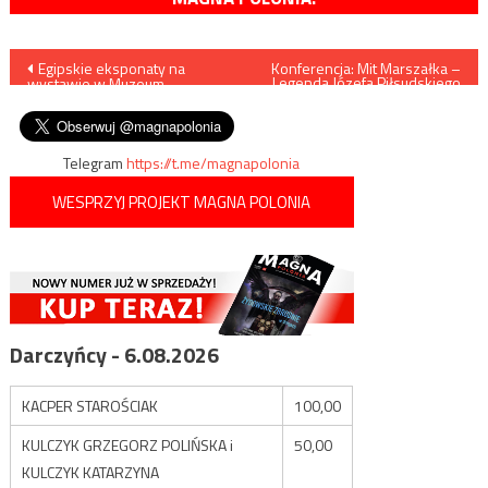
Nawigacja
Egipskie eksponaty na
Konferencja: Mit Marszałka –
Legenda Józefa Piłsudskiego
wystawie w Muzeum
w świetle najnowszych
wpisu
Archeologicznym w Krakowie
badań
Telegram
https://t.me/magnapolonia
WESPRZYJ PROJEKT MAGNA POLONIA
Darczyńcy - 6.08.2026
KACPER STAROŚCIAK
100,00
KULCZYK GRZEGORZ POLIŃSKA i
50,00
KULCZYK KATARZYNA