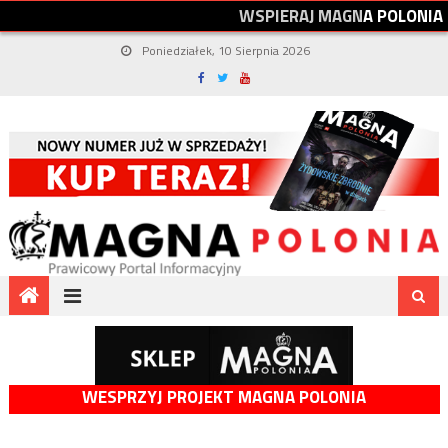
W
S
P
I
E
R
A
J
M
A
G
N
A
P
O
L
O
N
I
A
Poniedziałek, 10 Sierpnia 2026
WESPRZYJ PROJEKT MAGNA POLONIA