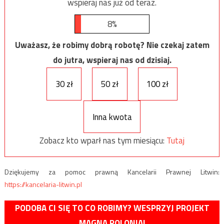
wspieraj nas już od teraz.
8%
Uważasz, że robimy dobrą robotę? Nie czekaj zatem
do jutra, wspieraj nas od dzisiaj.
30 zł
50 zł
100 zł
Inna kwota
Zobacz kto wparł nas tym miesiącu:
Tutaj
Dziękujemy za pomoc prawną Kancelarii Prawnej Litwin:
https://kancelaria-litwin.pl
PODOBA CI SIĘ TO CO ROBIMY? WESPRZYJ PROJEKT
MAGNA POLONIA!