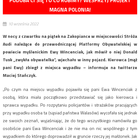
PODOBA CI SIĘ TO CO ROBIMY? WESPRZYJ PROJEKT
MAGNA POLONIA!
10 września 2022
W nocy z czwartku na piątek na Zakopiance w miejscowości Stróża
Audi należące do przewodniczącej Platformy Obywatelskiej w
powiecie myślenickim Ewy Wincenciak, jak mówił o niej Donald
Tusk „zwykła obywatelka”, wjechało w inny pojazd. Kierowca (mąż
pani Ewy) zbiegł z miejsca wypadku – informuje na twitterze
Maciej Stańczyk.
„Po czym na miejscu wypadku pojawiła się pani Ewa Wincenciak z
osobą, która miała początkowo przedstawiać się jako kierowca i
sprawca wypadku. Po rozpytaniu policjantów i strażaków pracujących
przy wypadku osoba ta (sąsiad państwa Walasów) wycofała się jednak
ze swoich zeznań, wyjaśniając, że do tego wszystkiego namówiła go
osobiście pani Ewa Wincenciak i że nie ma on nic wspólnego z tym
wypadkiem do którego doprowadził w gruncie rzeczy jej małżonek. Jak