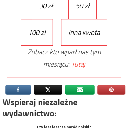
30 zł
50 zł
100 zł
Inna kwota
Zobacz kto wparł nas tym
miesiącu:
Tutaj
Wspieraj niezależne
wydawnictwo:
Czy jest jeszcze naród polski?