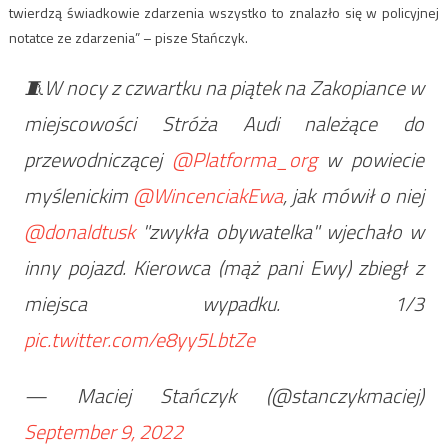
twierdzą świadkowie zdarzenia wszystko to znalazło się w policyjnej
notatce ze zdarzenia” – pisze Stańczyk.
🧵W nocy z czwartku na piątek na Zakopiance w
miejscowości Stróża Audi należące do
przewodniczącej
@Platforma_org
w powiecie
myślenickim
@WincenciakEwa
, jak mówił o niej
@donaldtusk
"zwykła obywatelka" wjechało w
inny pojazd. Kierowca (mąż pani Ewy) zbiegł z
miejsca wypadku. 1/3
pic.twitter.com/e8yy5LbtZe
— Maciej Stańczyk (@stanczykmaciej)
September 9, 2022