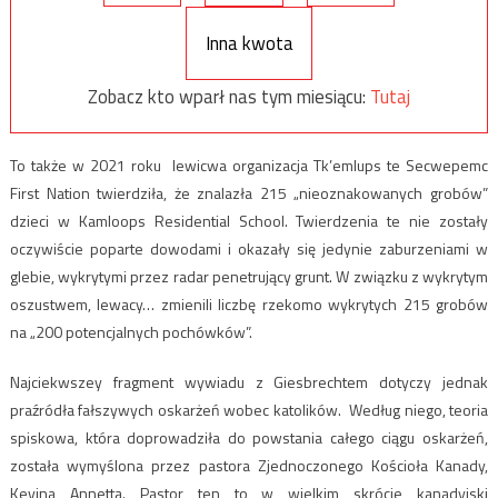
Inna kwota
Zobacz kto wparł nas tym miesiącu:
Tutaj
To także w 2021 roku lewicwa organizacja Tk’emlups te Secwepemc
First Nation twierdziła, że znalazła 215 „nieoznakowanych grobów”
dzieci w Kamloops Residential School. Twierdzenia te nie zostały
oczywiście poparte dowodami i okazały się jedynie zaburzeniami w
glebie, wykrytymi przez radar penetrujący grunt. W związku z wykrytym
oszustwem, lewacy… zmienili liczbę rzekomo wykrytych 215 grobów
na „200 potencjalnych pochówków”.
Najciekwszey fragment wywiadu z Giesbrechtem dotyczy jednak
praźródła fałszywych oskarżeń wobec katolików. Według niego, teoria
spiskowa, która doprowadziła do powstania całego ciągu oskarżeń,
została wymyślona przez pastora Zjednoczonego Kościoła Kanady,
Kevina Annetta. Pastor ten to w wielkim skrócie kanadyjski