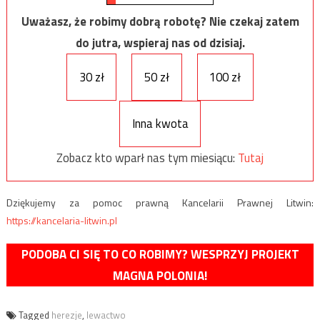
Uważasz, że robimy dobrą robotę? Nie czekaj zatem
do jutra, wspieraj nas od dzisiaj.
30 zł
50 zł
100 zł
Inna kwota
Zobacz kto wparł nas tym miesiącu:
Tutaj
Dziękujemy za pomoc prawną Kancelarii Prawnej Litwin:
https://kancelaria-litwin.pl
PODOBA CI SIĘ TO CO ROBIMY? WESPRZYJ PROJEKT
MAGNA POLONIA!
Tagged
herezje
,
lewactwo