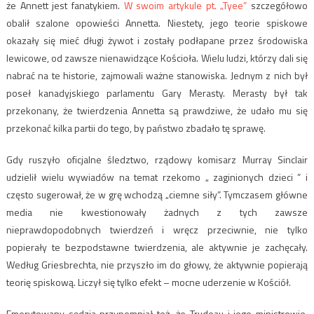
że Annett jest fanatykiem.
W swoim artykule pt. „Tyee”
szczegółowo
obalił szalone opowieści Annetta. Niestety, jego teorie spiskowe
okazały się mieć długi żywot i zostały podłapane przez środowiska
lewicowe, od zawsze nienawidzące Kościoła. Wielu ludzi, którzy dali się
nabrać na te historie, zajmowali ważne stanowiska. Jednym z nich był
poseł kanadyjskiego parlamentu Gary Merasty. Merasty był tak
przekonany, że twierdzenia Annetta są prawdziwe, że udało mu się
przekonać kilka partii do tego, by państwo zbadało tę sprawę.
Gdy ruszyło oficjalne śledztwo, rządowy komisarz Murray Sinclair
udzielił wielu wywiadów na temat rzekomo „ zaginionych dzieci ” i
często sugerował, że w grę wchodzą „ciemne siły”. Tymczasem główne
media nie kwestionowały żadnych z tych zawsze
nieprawdopodobnych twierdzeń i wręcz przeciwnie, nie tylko
popierały te bezpodstawne twierdzenia, ale aktywnie je zachęcały.
Według Griesbrechta, nie przyszło im do głowy, że aktywnie popierają
teorię spiskową. Liczył się tylko efekt – mocne uderzenie w Kościół.
Emerytowany sędzia przypomniał też, że Trudeau i jego ministrowie,