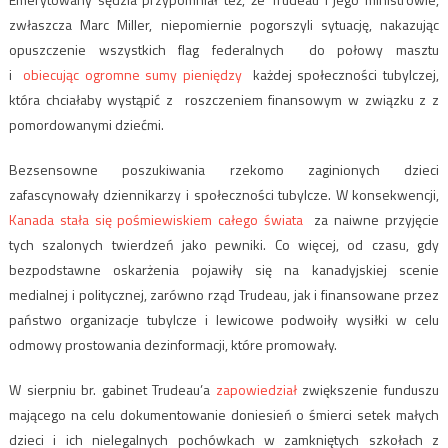
zwłaszcza Marc Miller, niepomiernie pogorszyli sytuację, nakazując
opuszczenie wszystkich flag federalnych do połowy masztu
i
obiecując ogromne sumy pieniędzy
każdej społeczności tubylczej,
która chciałaby wystąpić z roszczeniem finansowym w związku z z
pomordowanymi dziećmi.
Bezsensowne poszukiwania rzekomo zaginionych dzieci
zafascynowały dziennikarzy i społeczności tubylcze. W konsekwencji,
Kanada stała się pośmiewiskiem całego świata
za naiwne przyjęcie
tych szalonych twierdzeń jako pewniki. Co więcej, od czasu, gdy
bezpodstawne oskarżenia pojawiły się na kanadyjskiej scenie
medialnej i politycznej, zarówno rząd Trudeau, jak i finansowane przez
państwo organizacje tubylcze i lewicowe podwoiły wysiłki w celu
odmowy prostowania dezinformacji, które promowały.
W sierpniu br. gabinet Trudeau’a
zapowiedział
zwiększenie funduszu
mającego na celu dokumentowanie doniesień o śmierci setek małych
dzieci i ich nielegalnych pochówkach w zamkniętych szkołach z