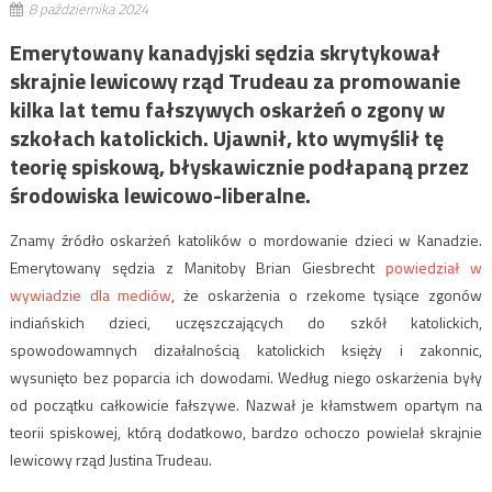
8 października 2024
Emerytowany kanadyjski sędzia skrytykował
skrajnie lewicowy rząd Trudeau za promowanie
kilka lat temu fałszywych oskarżeń o zgony w
szkołach katolickich. Ujawnił, kto wymyślił tę
teorię spiskową, błyskawicznie podłapaną przez
środowiska lewicowo-liberalne.
Znamy źródło oskarżeń katolików o mordowanie dzieci w Kanadzie.
Emerytowany sędzia z Manitoby Brian Giesbrecht
powiedział w
wywiadzie dla mediów
, że oskarżenia o rzekome tysiące zgonów
indiańskich dzieci, uczęszczających do szkół katolickich,
spowodowamnych dizałalnością katolickich księży i ​​zakonnic,
wysunięto bez poparcia ich dowodami. Według niego oskarżenia były
od początku całkowicie fałszywe. Nazwał je kłamstwem opartym na
teorii spiskowej, którą dodatkowo, bardzo ochoczo powielał skrajnie
lewicowy rząd Justina Trudeau.