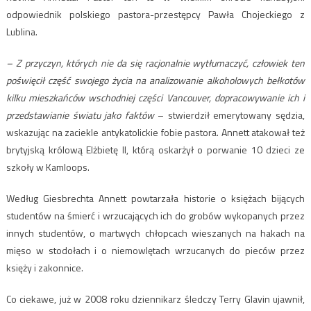
odpowiednik polskiego pastora-przestępcy Pawła Chojeckiego z
Lublina.
– Z przyczyn, których nie da się racjonalnie wytłumaczyć, człowiek ten
poświęcił część swojego życia na analizowanie alkoholowych bełkotów
kilku mieszkańców wschodniej części Vancouver, dopracowywanie ich i
przedstawianie światu jako faktów
– stwierdził emerytowany sędzia,
wskazując na zaciekle antykatolickie fobie pastora. Annett atakował też
brytyjską królową Elżbietę II, którą oskarżył o porwanie 10 dzieci ze
szkoły w Kamloops.
Według Giesbrechta Annett powtarzała historie o księżach bijących
studentów na śmierć i wrzucających ich do grobów wykopanych przez
innych studentów, o martwych chłopcach wieszanych na hakach na
mięso w stodołach i o niemowlętach wrzucanych do pieców przez
księży i ​​zakonnice.
Co ciekawe, już w 2008 roku dziennikarz śledczy Terry Glavin ujawnił,