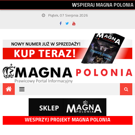
W
S
P
I
E
R
A
J
M
A
G
N
A
P
O
L
O
N
I
A
Piątek, 07 Sierpnia 2026
WESPRZYJ PROJEKT MAGNA POLONIA