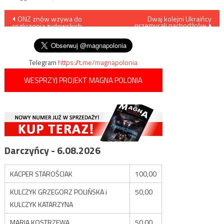
Nawigacja
ONZ znów wzywa do
Dwaj kolejni Ukraińcy
przemycali nachodźców
rozliczenia żydowskich
wpisu
zbrodniarzy
Telegram
https://t.me/magnapolonia
WESPRZYJ PROJEKT MAGNA POLONIA
Darczyńcy - 6.08.2026
KACPER STAROŚCIAK
100,00
KULCZYK GRZEGORZ POLIŃSKA i
50,00
KULCZYK KATARZYNA
MARIA KOSTRZEWA
50,00