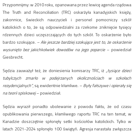
Przypomnijmy: w 2010 roku, opanowana przez lewicę agenda rządowa
The Truth and Reconciliation (TRC) oskarżyła kanadyjskich księży,
zakonnice, świeckich nauczycieli i personel pomocniczy szkół
katolickich o to, że są odpowiedzialni za rzekome zniknięcie tysięcy
rdzennych dzieci uczęszczających do tych szkół. To oskarżenie było
bardzo szokujące.
–
Ale jeszcze bardziej szokujące jest to, że oskarżenie
wysunięto bez jakichkolwiek dowodów na jego poparcie
– powiedział
Giesbrecht.
Sędzia zauważył też, że doniesienia komisarzy TRC, iż
„tysiące dzieci
tubylczych zmarło w podejrzanych okolicznościach w szkołach
rezydencjalnych”
, są ewidentnie kłamliwe.
–
Były fałszywe i opierały się
na teorii spiskowej
– powiedział.
Sędzia wyraził ponadto ubolewanie z powodu faktu, że od czasu
opublikowania pierwszego, kłamliwego raportu TRC na ten temat, w
Kanadzie doszczętnie spłonęły setki kościołów katolickich. Tylko w
latach 2021-2024 spłonęło 100 świątyń. Agresja narastała zwłąszcza