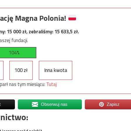
ację Magna Polonia!
my:
15 000
zł, zebraliśmy:
15 633,5
zł.
szej fundacji.
104%
100 zł
Inna kwota
parł nas tym miesiącu:
Tutaj
t
Obserwuj nas
Zapisz
nictwo:
t jeszcze naród polski?