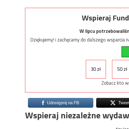
Wspieraj Fund
W lipcu potrzebowaliś
Dziękujemy! i zachęcamy do dalszego wsparcia na
30 zł
50 zł
Zobacz kto w
Udostępnij na FB
Twee
Wspieraj niezależne wydaw
Czy jes