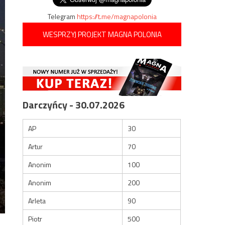
Telegram
https://t.me/magnapolonia
WESPRZYJ PROJEKT MAGNA POLONIA
Darczyńcy - 30.07.2026
AP
30
Artur
70
Anonim
100
Anonim
200
Arleta
90
Piotr
500