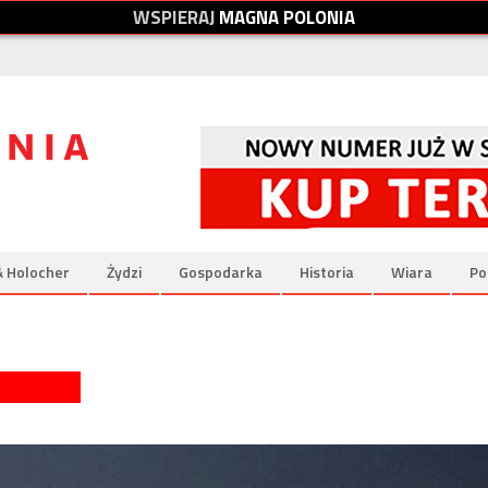
W
S
P
I
E
R
A
J
M
A
G
N
A
P
O
L
O
N
I
A
& Holocher
Żydzi
Gospodarka
Historia
Wiara
Po