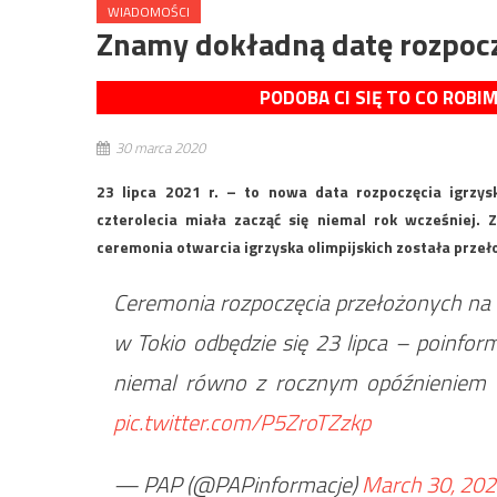
WIADOMOŚCI
Znamy dokładną datę rozpocz
PODOBA CI SIĘ TO CO ROBI
30 marca 2020
23 lipca 2021 r. – to nowa data rozpoczęcia igrzys
czterolecia miała zacząć się niemal rok wcześniej.
ceremonia otwarcia igrzyska olimpijskich została przeło
Ceremonia rozpoczęcia przełożonych na 2
w Tokio odbędzie się 23 lipca – poinform
niemal równo z rocznym opóźnieniem –
pic.twitter.com/P5ZroTZzkp
— PAP (@PAPinformacje)
March 30, 20