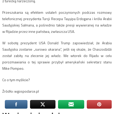
z turecką narzeczoną.
Przeszukania są efektem ustaleń poczynionych podczas rozmowy
telefonicznej prezydenta Turcji Recepa Tayyipa Erdogana i króla Arabii
Saudyjskiej Salmana, a pośrednio także presji wywieranej na władze
w Rijadzie przez inne państwa, zwłaszcza USA.
W sobotę prezydent USA Donald Trump zapowiedział, że Arabia
Saudyjska zostanie „surowo ukarana”, jeśli się okaże, że Chaszodżdżi
został zabity na zlecenie jej władz. We wtorek do Rijadu w celu
porozmawiania o tej sprawie przybył amerykański sekretarz stanu
Mike Pompeo.
Co o tym myślicie?
Źródło: wgospodarce.pl