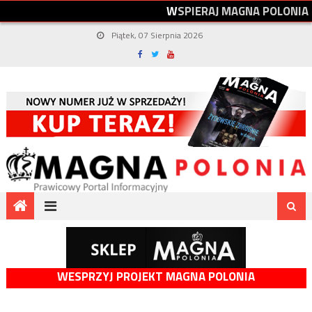
W
S
P
I
E
R
A
J
M
A
G
N
A
P
O
L
O
N
I
A
Piątek, 07 Sierpnia 2026
WESPRZYJ PROJEKT MAGNA POLONIA