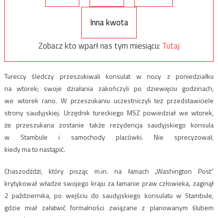
Inna kwota
Zobacz kto wparł nas tym miesiącu:
Tutaj
Tureccy śledczy przeszukiwali konsulat w nocy z poniedziałku
na wtorek; swoje działania zakończyli po dziewięciu godzinach,
we wtorek rano. W przeszukaniu uczestniczyli też przedstawiciele
strony saudyjskiej. Urzędnik tureckiego MSZ powiedział we wtorek,
że przeszukana zostanie także rezydencja saudyjskiego konsula
w Stambule i samochody placówki. Nie sprecyzował,
kiedy ma to nastąpić.
Chaszodżdżi, który pisząc m.in. na łamach „Washington Post”
krytykował władze swojego kraju za łamanie praw człowieka, zaginął
2 października, po wejściu do saudyjskiego konsulatu w Stambule,
gdzie miał załatwić formalności związane z planowanym ślubem