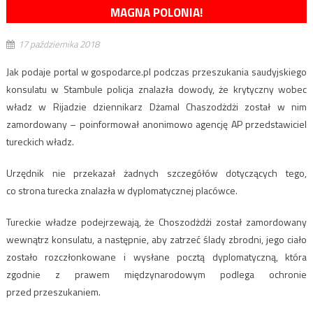
MAGNA POLONIA!
17 października 2018
Jak podaje portal w gospodarce.pl podczas przeszukania saudyjskiego
konsulatu w Stambule policja znalazła dowody, że krytyczny wobec
władz w Rijadzie dziennikarz Dżamal Chaszodżdżi został w nim
zamordowany – poinformował anonimowo agencję AP przedstawiciel
tureckich władz.
Urzędnik nie przekazał żadnych szczegółów dotyczących tego,
co strona turecka znalazła w dyplomatycznej placówce.
Tureckie władze podejrzewają, że Choszodżdżi został zamordowany
wewnątrz konsulatu, a następnie, aby zatrzeć ślady zbrodni, jego ciało
zostało rozczłonkowane i wysłane pocztą dyplomatyczną, która
zgodnie z prawem międzynarodowym podlega ochronie
przed przeszukaniem.