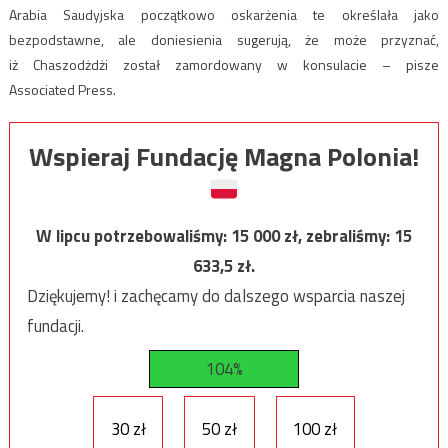
Arabia Saudyjska początkowo oskarżenia te określała jako
bezpodstawne, ale doniesienia sugerują, że może przyznać,
iż Chaszodżdżi został zamordowany w konsulacie – pisze
Associated Press.
Wspieraj Fundację Magna Polonia!
W lipcu potrzebowaliśmy:
15 000
zł, zebraliśmy:
15
633,5
zł.
Dziękujemy! i zachęcamy do dalszego wsparcia naszej
fundacji.
104%
30 zł
50 zł
100 zł